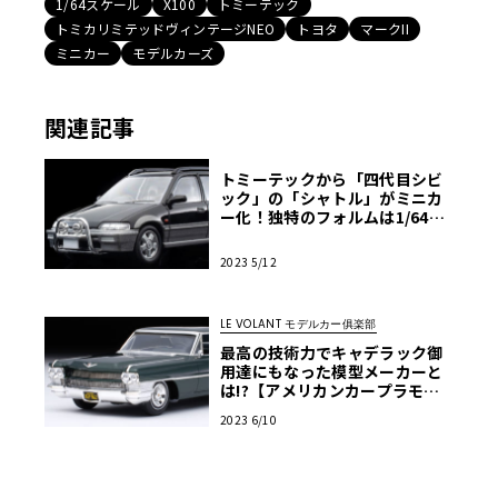
1/64スケール
X100
トミーテック
トミカリミテッドヴィンテージNEO
トヨタ
マークII
ミニカー
モデルカーズ
関連記事
トミーテックから「四代目シビ
ック」の「シャトル」がミニカ
ー化！独特のフォルムは1/64ス
ケールでも変わらず【モデルカ
ーズ】
2023 5/12
LE VOLANT モデルカー俱楽部
最高の技術力でキャデラック御
用達にもなった模型メーカーと
は!?【アメリカンカープラモ・
クロニクル】第5回
2023 6/10