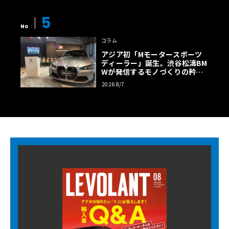
5
No
コラム
アジア初「Mモータースポーツ
ディーラー」誕生。渋谷松濤BM
Wが発信するモノづくりの矜持
【木下隆之コラム】
2026 8/7