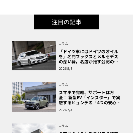
注目の記事
コラム
「ドイツ車にはドイツのオイル
を」名門フックスとメルセデス
の深い縁。名店が推す公認の安
心と、Cクラスで味わうシルキー
2026 8/6
な走り〈PR〉
コラム
スマホで完結、サポートは万
全！ 新型EV「インスター」で実
感するヒョンデの「4つの安心」
【第1回・ヒョンデ6つの疑問：
2026 7/31
Why? Hyundai?】〈PR〉
コラム