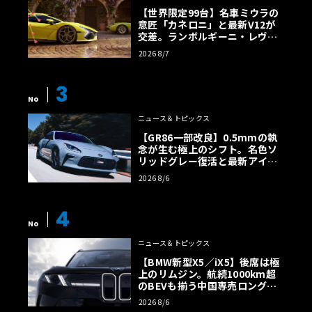
【世界限定99台】名車ミウラの
意匠「カネロニ」と最新V12が
交差。ランボルギーニ・レヴエ
ルトに60周年記念車が登場
2026 8/7
3
No
ニュース＆トピックス
【GR86一部改良】0.5mmの執
念が生む極上のシフト。名色ソ
リッドグレー復活と最新アイサ
イトでFRの極みへ
2026 8/6
4
No
ニュース＆トピックス
【BMW新型X5／iX5】後席は極
上のリムジン。航続1000km超
のBEVも揃う中国専売ロング仕
様の全貌
2026 8/6