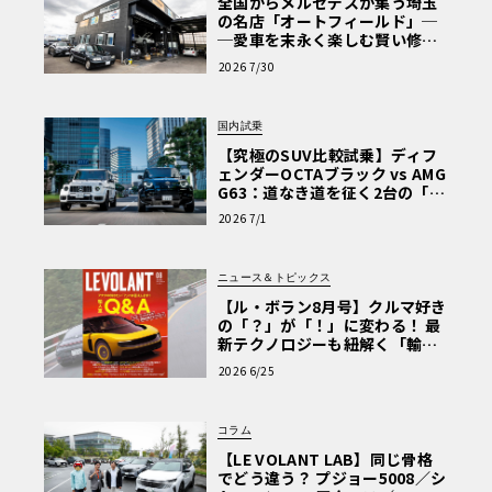
全国からメルセデスが集う埼玉
の名店「オートフィールド」─
─愛車を末永く楽しむ賢い修理
術と、プロがフックス製オイル
2026 7/30
を選ぶ理由〈PR〉
国内試乗
【究極のSUV比較試乗】ディフ
ェンダーOCTAブラック vs AMG
G63：道なき道を征く2台の「対
極的アプローチ」
2026 7/1
ニュース＆トピックス
【ル・ボラン8月号】クルマ好き
の「？」が「！」に変わる！ 最
新テクノロジーも紐解く「輸入
車Q&A」
2026 6/25
コラム
【LE VOLANT LAB】同じ骨格
でどう違う？ プジョー5008／シ