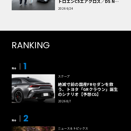
トロエンC5エアクロス／DS Nº4
読者一気乗りレポート
2026 6/24
RANKING
1
No
スクープ
絶滅寸前の国産FRセダンを救
う、トヨタ「GRクラウン」誕生
のシナリオ【予想CG】
2026 8/7
2
No
ニュース＆トピックス