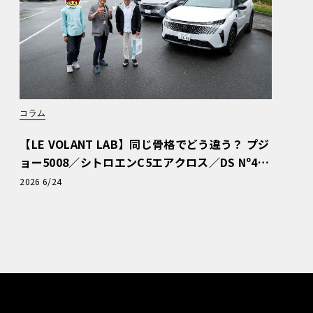
コラム
【LE VOLANT LAB】同じ骨格でどう違う？ プジ
ョー5008／シトロエンC5エアクロス／DS Nº4
読者一気乗りレポート
2026 6/24