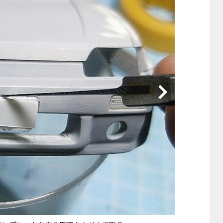
他
ス
トヨタ
日産
スバル
マツダ
ダイハツ
スズキ
他