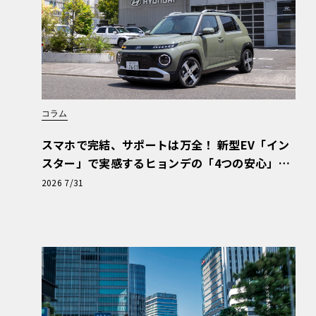
コラム
スマホで完結、サポートは万全！ 新型EV「イン
スター」で実感するヒョンデの「4つの安心」
【第1回・ヒョンデ6つの疑問：Why? Hyunda
2026 7/31
i?】〈PR〉