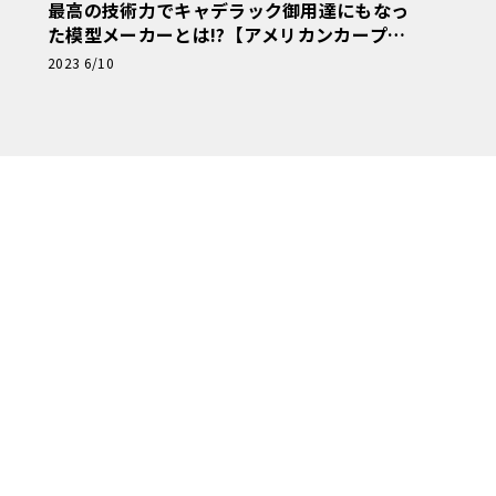
最高の技術力でキャデラック御用達にもなっ
た模型メーカーとは!?【アメリカンカープラ
モ・クロニクル】第5回
2023 6/10