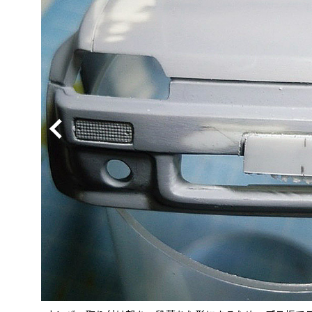
BYD
その
国産車
レクサ
ホンダ
三菱
光岡
その