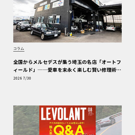
コラム
全国からメルセデスが集う埼玉の名店「オートフ
ィールド」──愛車を末永く楽しむ賢い修理術
と、プロがフックス製オイルを選ぶ理由〈PR〉
2026 7/30