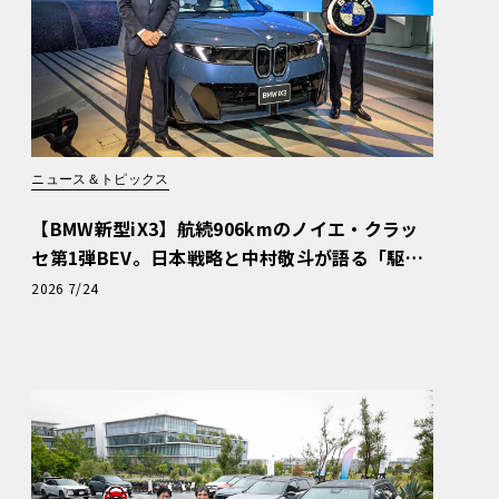
ニュース＆トピックス
【BMW新型iX3】航続906kmのノイエ・クラッ
セ第1弾BEV。日本戦略と中村敬斗が語る「駆け
ぬける歓び」
2026 7/24