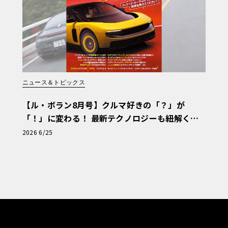
ニュース＆トピックス
【ル・ボラン8月号】クルマ好きの「？」が
「！」に変わる！ 最新テクノロジーも紐解く
「輸入車Q&A」
2026 6/25