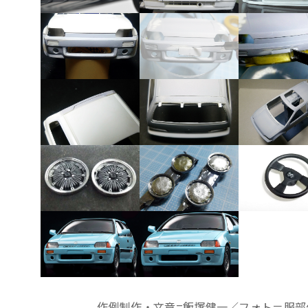
作例制作・文章=飯塚健一／フォト＝服部佳洋 