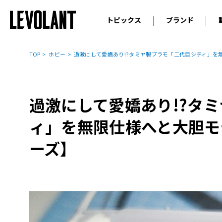
トピックス
ブランド
輸入車
アウデ
ニュース
TOP
ホビー
過激にして愛嬌あり!?タミヤ製プラモ「二代目シティ」を
スクープ
メルセ
試乗
アルピ
コラム
過激にして愛嬌あり!?タ
プジョ
アルフ
ィ」を無限仕様へと大胆モ
ランボ
ーズ】
ベント
ランド
MINI
ボルボ
ジープ