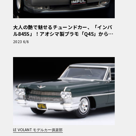
大人の艶で魅せるチューンドカー、「インパ
ル845S」！アオシマ製プラモ「Q45」からの
改造・前編【モデルカーズ】
2023 6/6
LE VOLANT モデルカー俱楽部