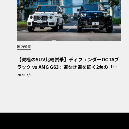
国内試乗
【究極のSUV比較試乗】ディフェンダーOCTAブ
ラック vs AMG G63：道なき道を征く2台の「対
極的アプローチ」
2026 7/1