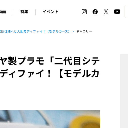
動画
特集
イベント
ィ
BMW
アルピナ
オリジナル動画
2026 サマータイヤ＆ホイール バイヤーズガイド
ル・ボラン カーズ・ミート2026横浜
無限仕様へと大胆モディファイ！【モデルカーズ】
ギャラリー
2025-2026 冬 スタッドレス＆ウインタータイヤ バイヤ
SNOW EXPERIENCE in TOGAKUSHI SKI FIE
デス・ベンツ
ポルシェ
フォルクスワーゲン
ホイールカタログ2025-2026冬
EV:LIFE FUTAKO TAMAGAWA 2026
ーヌ
シトロエン
DSオートモビル
ホイールカタログ
EV:LIFE KOBE 2025
ミヤ製プラモ「二代目シテ
ー
ルノー
アバルト
タイヤ特集
ル・ボラン カーズ・ミート2025横浜
ァ・ロメオ
フェラーリ
フィアット
ディファイ！【モデルカ
ルギーニ
マセラティ
アストン・マーティン
レー
ケータハム
ジャガー
ローバー
ロータス
マクラーレン
モーガン
ロールス・ロイス
キャデラック
シボレー
テスラ
ヒョンデ