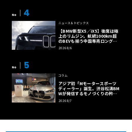
4
No
ニュース＆トピックス
【BMW新型X5／iX5】後席は極
上のリムジン。航続1000km超
のBEVも揃う中国専売ロング仕
様の全貌
2026 8/6
5
No
コラム
アジア初「Mモータースポーツ
ディーラー」誕生。渋谷松濤BM
Wが発信するモノづくりの矜持
【木下隆之コラム】
2026 8/7