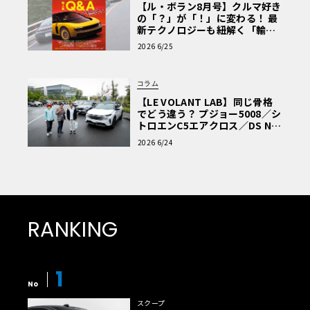
【ル・ボラン8月号】クルマ好き
の「？」が「！」に変わる！ 最
新テクノロジーも紐解く「輸入
車Q&A」
2026 6/25
コラム
【LE VOLANT LAB】同じ骨格
でどう違う？ プジョー5008／シ
トロエンC5エアクロス／DS Nº4
読者一気乗りレポート
2026 6/24
RANKING
1
No
スクープ