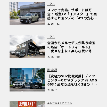
コラム
スマホで完結、サポートは万
全！ 新型EV「インスター」で実
感するヒョンデの「4つの安心」
【第1回・ヒョンデ6つの疑問：
2026 7/31
Why? Hyundai?】〈PR〉
コラム
全国からメルセデスが集う埼玉
の名店「オートフィールド」─
─愛車を末永く楽しむ賢い修理
術と、プロがフックス製オイル
2026 7/30
を選ぶ理由〈PR〉
国内試乗
【究極のSUV比較試乗】ディフ
ェンダーOCTAブラック vs AMG
G63：道なき道を征く2台の「対
極的アプローチ」
2026 7/1
ニュース＆トピックス