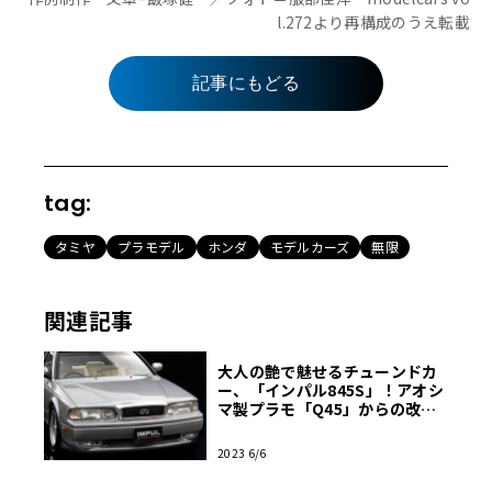
l.272より再構成のうえ転載
記事にもどる
tag:
タミヤ
プラモデル
ホンダ
モデルカーズ
無限
関連記事
大人の艶で魅せるチューンドカ
ー、「インパル845S」！アオシ
マ製プラモ「Q45」からの改
造・前編【モデルカーズ】
2023 6/6