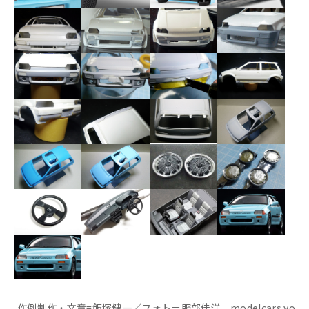
作例制作・文章=飯塚健一／フォト＝服部佳洋 modelcars vo