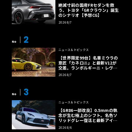
絶滅寸前の国産FRセダンを救
う、トヨタ「GRクラウン」誕生
のシナリオ【予想CG】
2026 8/7
2
No
ニュース＆トピックス
【世界限定99台】名車ミウラの
意匠「カネロニ」と最新V12が
交差。ランボルギーニ・レヴエ
ルトに60周年記念車が登場
2026 8/7
3
No
ニュース＆トピックス
【GR86一部改良】0.5mmの執
念が生む極上のシフト。名色ソ
リッドグレー復活と最新アイサ
イトでFRの極みへ
2026 8/6