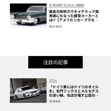
LE VOLANT モデルカー俱楽部
最高の技術力でキャデラック御
用達にもなった模型メーカーと
は!?【アメリカンカープラモ・
クロニクル】第5回
2023 6/10
注目の記事
コラム
「ドイツ車にはドイツのオイル
を」名門フックスとメルセデス
の深い縁。名店が推す公認の安
心と、Cクラスで味わうシルキー
2026 8/6
な走り〈PR〉