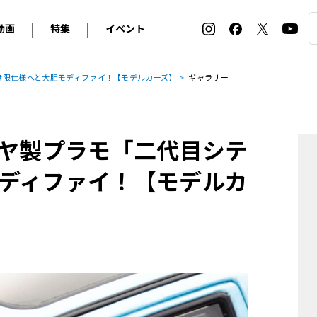
動画
特集
イベント
ィ
BMW
アルピナ
オリジナル動画
2026 サマータイヤ＆ホイール バイヤーズガイド
ル・ボラン カーズ・ミート2026横浜
無限仕様へと大胆モディファイ！【モデルカーズ】
ギャラリー
2025-2026 冬 スタッドレス＆ウインタータイヤ バイヤ
SNOW EXPERIENCE in TOGAKUSHI SKI FIE
デス・ベンツ
ポルシェ
フォルクスワーゲン
ホイールカタログ2025-2026冬
EV:LIFE FUTAKO TAMAGAWA 2026
ーヌ
シトロエン
DSオートモビル
ホイールカタログ
EV:LIFE KOBE 2025
ミヤ製プラモ「二代目シテ
ー
ルノー
アバルト
タイヤ特集
ル・ボラン カーズ・ミート2025横浜
ァ・ロメオ
フェラーリ
フィアット
ディファイ！【モデルカ
ルギーニ
マセラティ
アストン・マーティン
レー
ケータハム
ジャガー
ローバー
ロータス
マクラーレン
モーガン
ロールス・ロイス
キャデラック
シボレー
テスラ
ヒョンデ