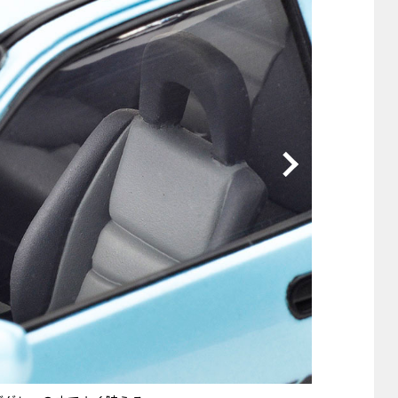
他
ス
トヨタ
日産
スバル
マツダ
ダイハツ
スズキ
他