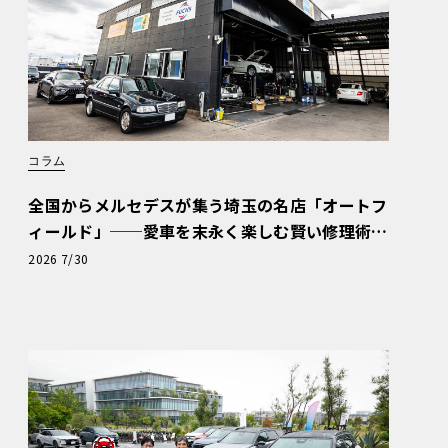
コラム
全国からメルセデスが集う埼玉の名店「オートフ
ィールド」──愛車を末永く楽しむ賢い修理術
と、プロがフックス製オイルを選ぶ理由〈PR〉
2026 7/30