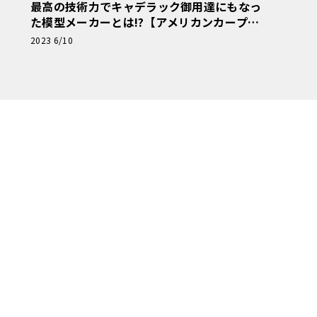
最高の技術力でキャデラック御用達にもなっ
た模型メーカーとは!?【アメリカンカープラ
モ・クロニクル】第5回
2023 6/10