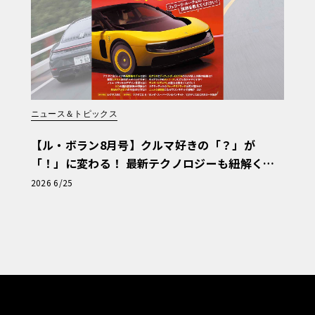
ニュース＆トピックス
【ル・ボラン8月号】クルマ好きの「？」が
「！」に変わる！ 最新テクノロジーも紐解く
「輸入車Q&A」
2026 6/25