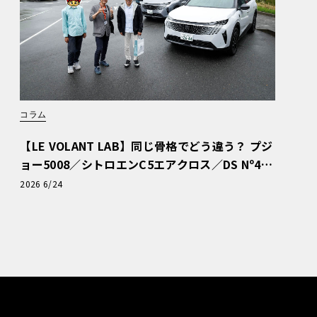
コラム
【LE VOLANT LAB】同じ骨格でどう違う？ プジ
ョー5008／シトロエンC5エアクロス／DS Nº4
読者一気乗りレポート
2026 6/24