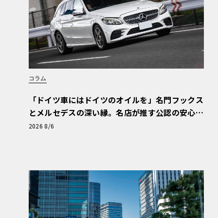
コラム
「ドイツ車にはドイツのオイルを」名門フックス
とメルセデスの深い縁。名店が推す公認の安心
と、Cクラスで味わうシルキーな走り〈PR〉
2026 8/6