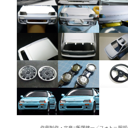
作例制作・文章=飯塚健一／フォト＝服部佳洋 