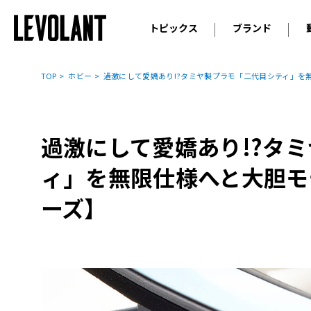
トピックス
ブランド
輸入車
アウデ
ニュース
TOP
ホビー
過激にして愛嬌あり!?タミヤ製プラモ「二代目シティ」を
スクープ
メルセ
試乗
アルピ
コラム
過激にして愛嬌あり!?タ
プジョ
アルフ
ィ」を無限仕様へと大胆モ
ランボ
ーズ】
ベント
ランド
MINI
ボルボ
ジープ