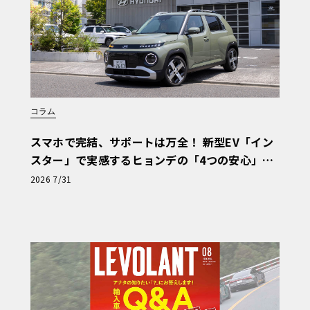
コラム
スマホで完結、サポートは万全！ 新型EV「イン
スター」で実感するヒョンデの「4つの安心」
【第1回・ヒョンデ6つの疑問：Why? Hyunda
2026 7/31
i?】〈PR〉