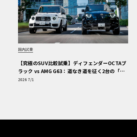
国内試乗
【究極のSUV比較試乗】ディフェンダーOCTAブ
ラック vs AMG G63：道なき道を征く2台の「対
極的アプローチ」
2026 7/1