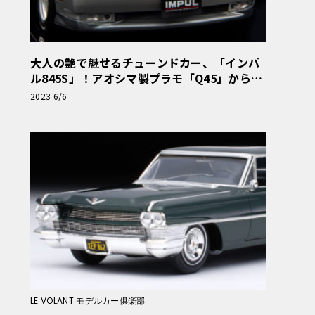
大人の艶で魅せるチューンドカー、「インパ
ル845S」！アオシマ製プラモ「Q45」からの
改造・前編【モデルカーズ】
2023 6/6
LE VOLANT モデルカー俱楽部