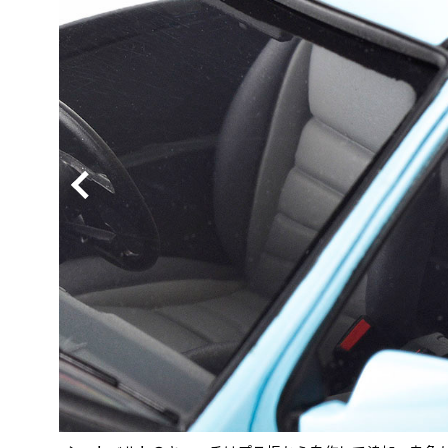
BYD
その
国産車
レクサ
ホンダ
三菱
光岡
その