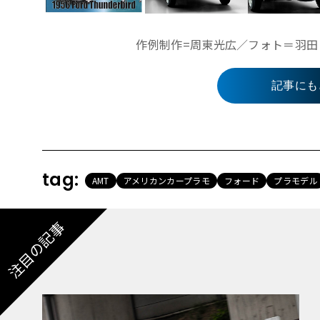
作例制作=周東光広／フォト＝羽田 洋 
記事にも
tag:
AMT
アメリカンカープラモ
フォード
プラモデル
注目の記事