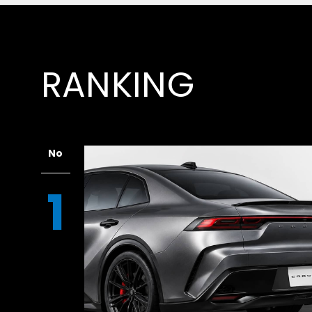
RANKING
No
1