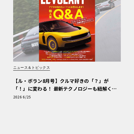
ニュース＆トピックス
【ル・ボラン8月号】クルマ好きの「？」が
「！」に変わる！ 最新テクノロジーも紐解く
「輸入車Q&A」
2026 6/25