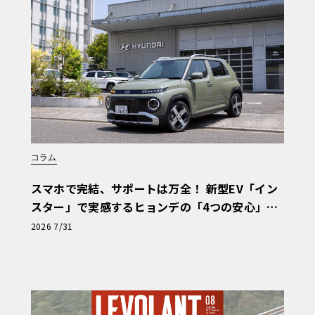
コラム
スマホで完結、サポートは万全！ 新型EV「イン
スター」で実感するヒョンデの「4つの安心」
【第1回・ヒョンデ6つの疑問：Why? Hyunda
2026 7/31
i?】〈PR〉