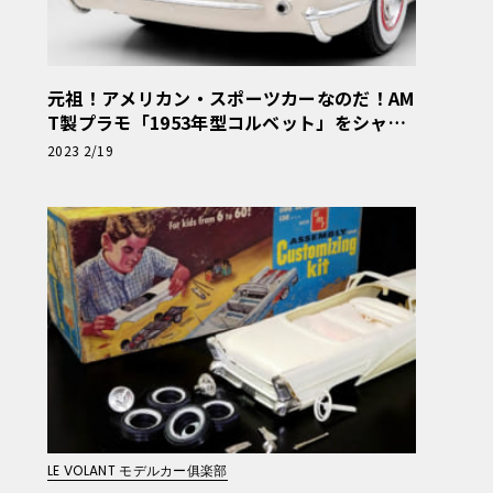
元祖！アメリカン・スポーツカーなのだ！AM
T製プラモ「1953年型コルベット」をシャー
プに制作【モデルカーズ】
2023 2/19
LE VOLANT モデルカー俱楽部