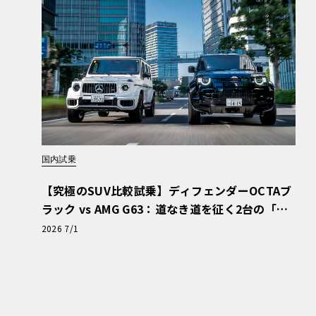
国内試乗
【究極のSUV比較試乗】ディフェンダーOCTAブ
ラック vs AMG G63：道なき道を征く2台の「対
極的アプローチ」
2026 7/1