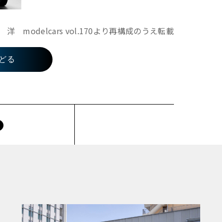
modelcars vol.170より再構成のうえ転載
どる