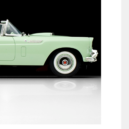
他
ス
トヨタ
日産
スバル
マツダ
ダイハツ
スズキ
他