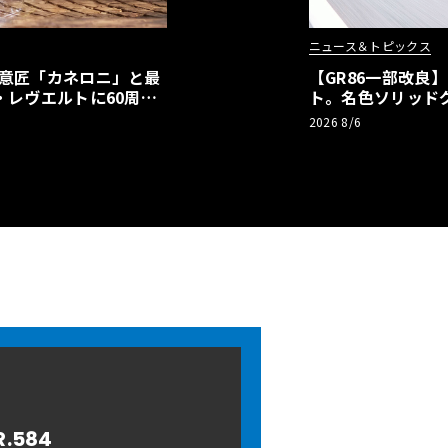
ニュース＆トピックス
の意匠「カネロニ」と最
【GR86一部改良
・レヴエルトに60周年
ト。名色ソリッド
極みへ
2026 8/6
R.584