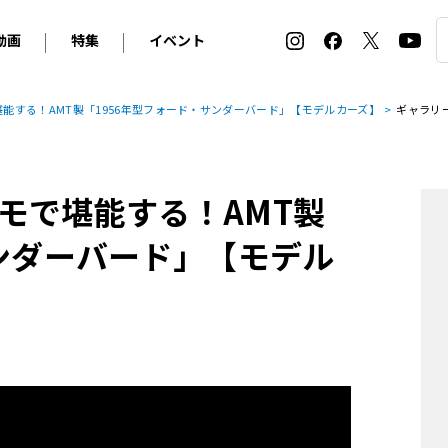
動画
特集
イベント
ィ
BMW
アルピナ
オリジナル動画
2026 サマータイヤ＆ホイール バイヤーズガイド
ル・ボラン カーズ・ミート2026横浜
能する！AMT製「1956年型フォード・サンダーバード」【モデルカーズ】
ギャラリ
2025-2026 冬 スタッドレス＆ウインタータイヤ バイヤ
SNOW EXPERIENCE in TOGAKUSHI SKI FIE
デス・ベンツ
ポルシェ
フォルクスワーゲン
ホイールカタログ2025-2026冬
EV:LIFE FUTAKO TAMAGAWA 2026
ーヌ
シトロエン
DSオートモビル
ホイールカタログ
EV:LIFE KOBE 2025
モで堪能する！AMT製
ー
ルノー
アバルト
タイヤ特集
ル・ボラン カーズ・ミート2025横浜
ァ・ロメオ
フェラーリ
フィアット
サンダーバード」【モデル
ルギーニ
マセラティ
アストン・マーティン
レー
ケータハム
ジャガー
ローバー
ロータス
マクラーレン
モーガン
ロールス・ロイス
キャデラック
シボレー
テスラ
ヒョンデ