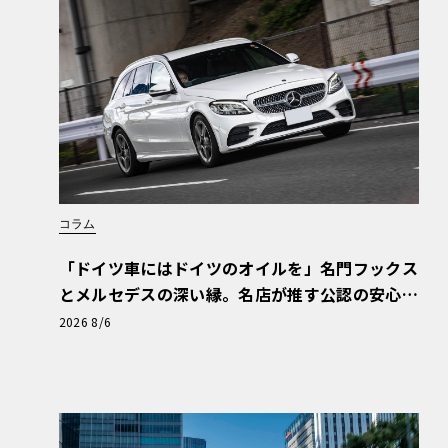
コラム
「ドイツ車にはドイツのオイルを」名門フックス
とメルセデスの深い縁。名店が推す公認の安心
と、Cクラスで味わうシルキーな走り〈PR〉
2026 8/6