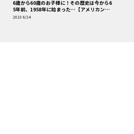
6歳から60歳のお子様に！その歴史は今から6
5年前、1958年に始まった…【アメリカンカ
ープラモ・クロニクル】第6回
2023 6/24