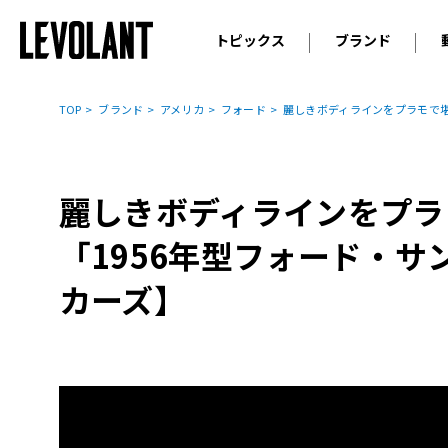
トピックス
ブランド
輸入車
アウデ
ニュース
TOP
ブランド
アメリカ
フォード
麗しきボディラインをプラモで堪
スクープ
メルセ
試乗
アルピ
コラム
麗しきボディラインをプラ
プジョ
アルフ
「1956年型フォード・
ランボ
カーズ】
ベント
ランド
MINI
ボルボ
ジープ