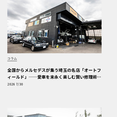
コラム
全国からメルセデスが集う埼玉の名店「オートフ
ィールド」──愛車を末永く楽しむ賢い修理術
と、プロがフックス製オイルを選ぶ理由〈PR〉
2026 7/30