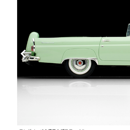
BYD
その
国産車
レクサ
ホンダ
三菱
光岡
その