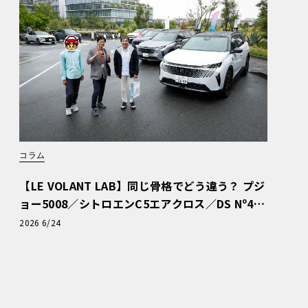
コラム
【LE VOLANT LAB】同じ骨格でどう違う？ プジ
ョー5008／シトロエンC5エアクロス／DS Nº4
読者一気乗りレポート
2026 6/24