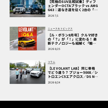
【究極のSUV比較試乗】ディフ
ェンダーOCTAブラック vs AMG
G63：道なき道を征く2台の「対
極的アプローチ」
2026 7/1
ニュース＆トピックス
【ル・ボラン8月号】クルマ好き
の「？」が「！」に変わる！ 最
新テクノロジーも紐解く「輸入
車Q&A」
2026 6/25
コラム
【LE VOLANT LAB】同じ骨格
でどう違う？ プジョー5008／シ
トロエンC5エアクロス／DS Nº4
読者一気乗りレポート
2026 6/24