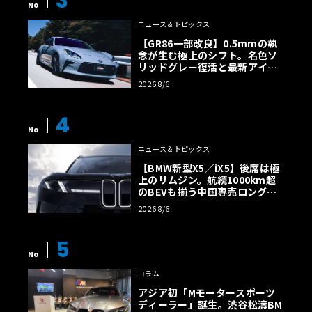
3
No
ニュース＆トピックス
【GR86一部改良】0.5mmの執
念が生む極上のシフト。名色ソ
リッドグレー復活と最新アイサ
イトでFRの極みへ
2026 8/6
4
No
ニュース＆トピックス
【BMW新型X5／iX5】後席は極
上のリムジン。航続1000km超
のBEVも揃う中国専売ロング仕
様の全貌
2026 8/6
5
No
コラム
アジア初「Mモータースポーツ
ディーラー」誕生。渋谷松濤BM