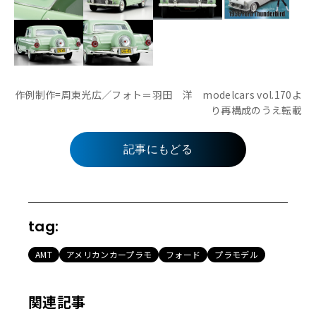
作例制作=周東光広／フォト＝羽田 洋 modelcars vol.170よ
り再構成のうえ転載
記事にもどる
tag:
AMT
アメリカンカープラモ
フォード
プラモデル
関連記事