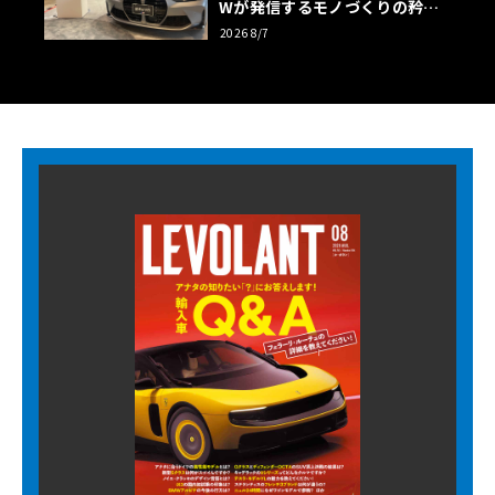
Wが発信するモノづくりの矜持
【木下隆之コラム】
2026 8/7