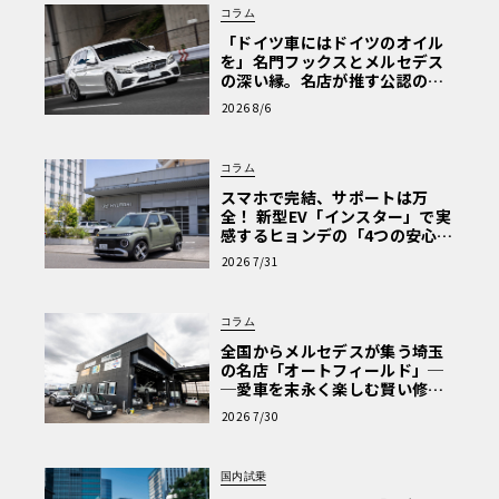
コラム
「ドイツ車にはドイツのオイル
を」名門フックスとメルセデス
の深い縁。名店が推す公認の安
心と、Cクラスで味わうシルキー
2026 8/6
な走り〈PR〉
コラム
スマホで完結、サポートは万
全！ 新型EV「インスター」で実
感するヒョンデの「4つの安心」
【第1回・ヒョンデ6つの疑問：
2026 7/31
Why? Hyundai?】〈PR〉
コラム
全国からメルセデスが集う埼玉
の名店「オートフィールド」─
─愛車を末永く楽しむ賢い修理
術と、プロがフックス製オイル
2026 7/30
を選ぶ理由〈PR〉
国内試乗