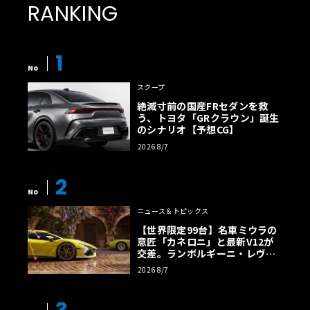
RANKING
1
No
スクープ
絶滅寸前の国産FRセダンを救
う、トヨタ「GRクラウン」誕生
のシナリオ【予想CG】
2026 8/7
2
No
ニュース＆トピックス
【世界限定99台】名車ミウラの
意匠「カネロニ」と最新V12が
交差。ランボルギーニ・レヴエ
ルトに60周年記念車が登場
2026 8/7