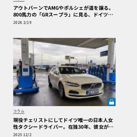
アウトバーンでAMGやポルシェが道を譲る。
800馬力の「GRスープラ」に見る、ドイツ人
の日本車リスペクト【木下隆之コラム】《LE
2026 2/19
VOLANT LAB》
コラム
現役チェリストにしてドイツ唯一の日本人女
性タクシードライバー。在独30年、彼女が語
る現地の交通事情《LE VOLANT LAB》
2025 12/2