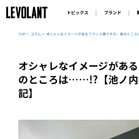
トピックス
ブランド
輸入車
アウデ
ニュース
TOP
コラム
オシャレなイメージがあるフランス車ですが、実のところは
スクープ
メルセ
試乗
アルピ
コラム
オシャレなイメージがある
プジョ
アルフ
のところは……!?【池ノ
ランボ
記】
ベント
ランド
MINI
ボルボ
ジープ