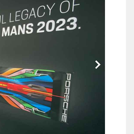
他
ス
トヨタ
日産
スバル
マツダ
ダイハツ
スズキ
他