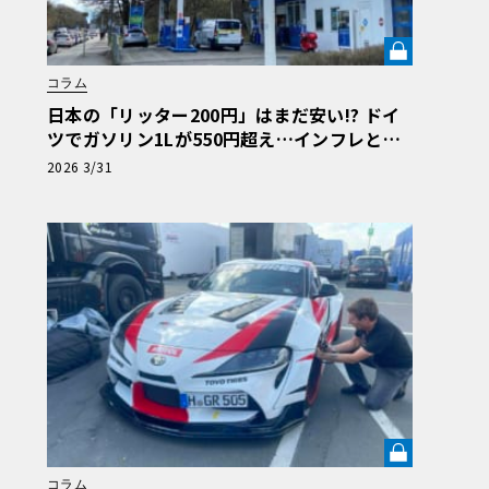
コラム
日本の「リッター200円」はまだ安い!? ドイ
ツでガソリン1Lが550円超え…インフレと戦
うアウトバーン節約ドライブ術《LE VOLANT
2026 3/31
LAB》
コラム