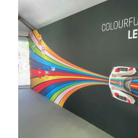
BYD
その
国産車
レクサ
ホンダ
三菱
光岡
その