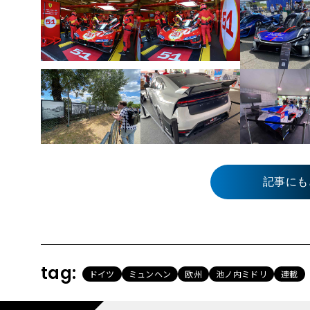
記事にも
tag:
ドイツ
ミュンヘン
欧州
池ノ内ミドリ
連載