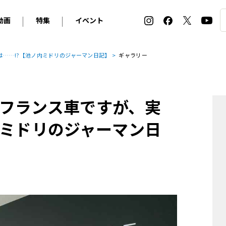
動画
特集
イベント
ィ
BMW
アルピナ
オリジナル動画
2026 サマータイヤ＆ホイール バイヤーズガイド
ル・ボラン カーズ・ミート2026横浜
……!?【池ノ内ミドリのジャーマン日記】
ギャラリー
2025-2026 冬 スタッドレス＆ウインタータイヤ バイヤ
SNOW EXPERIENCE in TOGAKUSHI SKI FIE
デス・ベンツ
ポルシェ
フォルクスワーゲン
ホイールカタログ2025-2026冬
EV:LIFE FUTAKO TAMAGAWA 2026
ーヌ
シトロエン
DSオートモビル
ホイールカタログ
EV:LIFE KOBE 2025
フランス車ですが、実
ー
ルノー
アバルト
タイヤ特集
ル・ボラン カーズ・ミート2025横浜
ァ・ロメオ
フェラーリ
フィアット
内ミドリのジャーマン日
ルギーニ
マセラティ
アストン・マーティン
レー
ケータハム
ジャガー
ローバー
ロータス
マクラーレン
モーガン
ロールス・ロイス
キャデラック
シボレー
テスラ
ヒョンデ