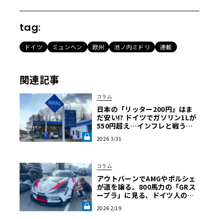
tag:
ドイツ
ミュンヘン
欧州
池ノ内ミドリ
連載
関連記事
コラム
日本の「リッター200円」はま
だ安い!? ドイツでガソリン1Lが
550円超え…インフレと戦うア
ウトバーン節約ドライブ術《LE
2026 3/31
VOLANT LAB》
コラム
アウトバーンでAMGやポルシェ
が道を譲る。800馬力の「GRス
ープラ」に見る、ドイツ人の日
本車リスペクト【木下隆之コラ
2026 2/19
ム】《LE VOLANT LAB》