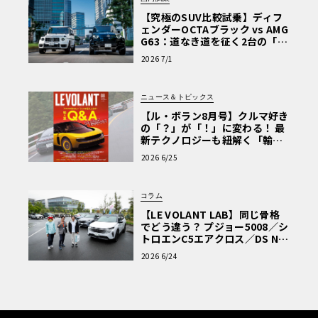
【究極のSUV比較試乗】ディフ
ェンダーOCTAブラック vs AMG
G63：道なき道を征く2台の「対
極的アプローチ」
2026 7/1
ニュース＆トピックス
【ル・ボラン8月号】クルマ好き
の「？」が「！」に変わる！ 最
新テクノロジーも紐解く「輸入
車Q&A」
2026 6/25
コラム
【LE VOLANT LAB】同じ骨格
でどう違う？ プジョー5008／シ
トロエンC5エアクロス／DS Nº4
読者一気乗りレポート
2026 6/24