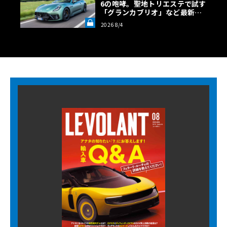
6の咆哮。聖地トリエステで試す
「グランカブリオ」など最新ト
ロフェオ3台の官能評価《LE VO
2026 8/4
LANT LAB》