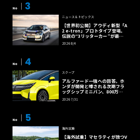
3
No
ニュース＆トピックス
【世界初公開】アウディ新型「A
2 e-tron」プロトタイプ登場。
伝説の“3リッターカー”が最高
効率エントリーBEVとして復活
2026 8/4
【画像38枚】
4
No
スクープ
アルファード一強への回答。ホ
ンダが開発と噂される次期フラ
ッグシップミニバン、800万円
超の勝算【予想CG】
2026 7/31
5
No
海外試乗
【海外試乗】マセラティが放つV