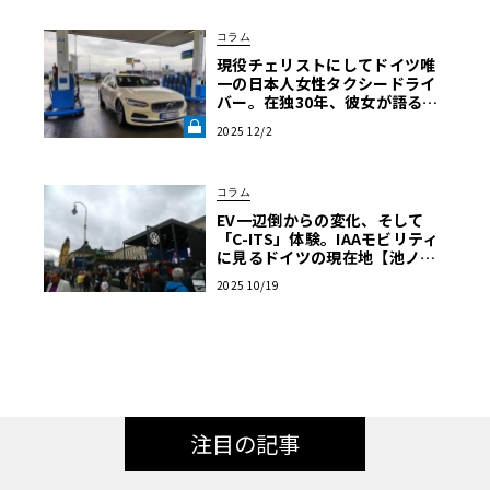
コラム
現役チェリストにしてドイツ唯
一の日本人女性タクシードライ
バー。在独30年、彼女が語る現
地の交通事情《LE VOLANT LA
2025 12/2
B》
コラム
EV一辺倒からの変化、そして
「C-ITS」体験。IAAモビリティ
に見るドイツの現在地【池ノ内
ミドリのジャーマン日記】
2025 10/19
注目の記事