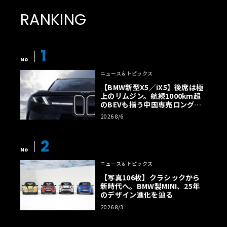
RANKING
1
No
ニュース＆トピックス
【BMW新型X5／iX5】後席は極
上のリムジン。航続1000km超
のBEVも揃う中国専売ロング仕
様の全貌
2026 8/6
2
No
ニュース＆トピックス
【写真106枚】クラシックから
新時代へ。BMW製MINI、25年
のデザイン進化を辿る
2026 8/3