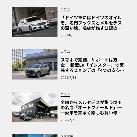
コラム
「ドイツ車にはドイツのオイル
を」名門フックスとメルセデス
の深い縁。名店が推す公認の安
心と、Cクラスで味わうシルキー
2026 8/6
な走り〈PR〉
コラム
スマホで完結、サポートは万
全！ 新型EV「インスター」で実
感するヒョンデの「4つの安心」
【第1回・ヒョンデ6つの疑問：
2026 7/31
Why? Hyundai?】〈PR〉
コラム
全国からメルセデスが集う埼玉
の名店「オートフィールド」─
─愛車を末永く楽しむ賢い修理
術と、プロがフックス製オイル
2026 7/30
を選ぶ理由〈PR〉
国内試乗