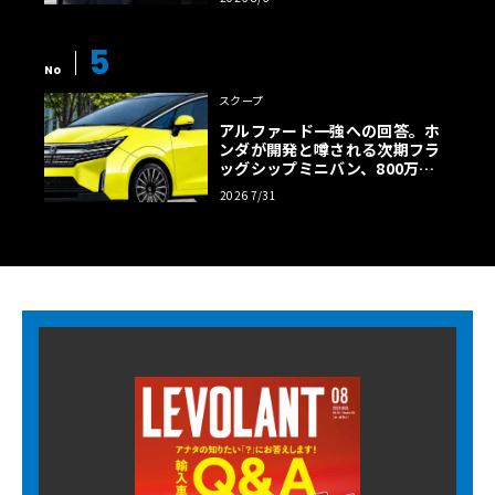
5
No
スクープ
アルファード一強への回答。ホ
ンダが開発と噂される次期フラ
ッグシップミニバン、800万円
超の勝算【予想CG】
2026 7/31