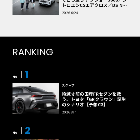
トロエンC5エアクロス／DS Nº4
読者一気乗りレポート
2026 6/24
RANKING
1
No
スクープ
絶滅寸前の国産FRセダンを救
う、トヨタ「GRクラウン」誕生
のシナリオ【予想CG】
2026 8/7
2
No