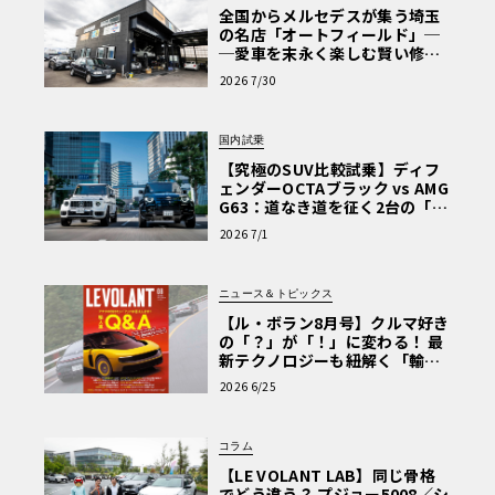
全国からメルセデスが集う埼玉
の名店「オートフィールド」─
─愛車を末永く楽しむ賢い修理
術と、プロがフックス製オイル
2026 7/30
を選ぶ理由〈PR〉
国内試乗
【究極のSUV比較試乗】ディフ
ェンダーOCTAブラック vs AMG
G63：道なき道を征く2台の「対
極的アプローチ」
2026 7/1
ニュース＆トピックス
【ル・ボラン8月号】クルマ好き
の「？」が「！」に変わる！ 最
新テクノロジーも紐解く「輸入
車Q&A」
2026 6/25
コラム
【LE VOLANT LAB】同じ骨格
でどう違う？ プジョー5008／シ