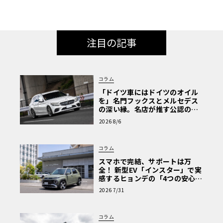
注目の記事
コラム
「ドイツ車にはドイツのオイル
を」名門フックスとメルセデス
の深い縁。名店が推す公認の安
心と、Cクラスで味わうシルキー
2026 8/6
な走り〈PR〉
コラム
スマホで完結、サポートは万
全！ 新型EV「インスター」で実
感するヒョンデの「4つの安心」
【第1回・ヒョンデ6つの疑問：
2026 7/31
Why? Hyundai?】〈PR〉
コラム