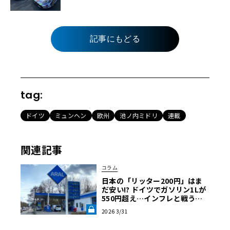
記事にもどる
tag:
ドイツ
ミュンヘン
欧州
池ノ内ミドリ
連載
関連記事
コラム
日本の「リッター200円」はま
だ安い!? ドイツでガソリン1Lが
550円超え…インフレと戦うア
ウトバーン節約ドライブ術《LE
2026 3/31
VOLANT LAB》