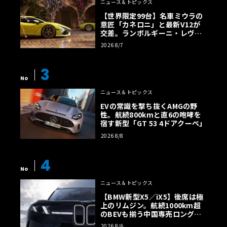
ニュース＆トピックス
【世界限定99台】名車ミウラの
意匠「カネロニ」と最新V12が
交差。ランボルギーニ・レヴエ
ルトに60周年記念車が登場
2026 8/7
3
No
ニュース＆トピックス
EVの常識を撃ち抜くAMGの野
性。航続800kmと直6の咆哮を
宿す新型「GT 53 4ドアクーペ」
2026 8/8
4
No
ニュース＆トピックス
【BMW新型X5／iX5】後席は極
上のリムジン。航続1000km超
のBEVも揃う中国専売ロング仕
様の全貌
2026 8/6