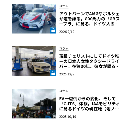
コラム
アウトバーンでAMGやポルシェ
が道を譲る。800馬力の「GRス
ープラ」に見る、ドイツ人の日
本車リスペクト【木下隆之コラ
2026 2/19
ム】《LE VOLANT LAB》
コラム
現役チェリストにしてドイツ唯
一の日本人女性タクシードライ
バー。在独30年、彼女が語る現
地の交通事情《LE VOLANT LA
2025 12/2
B》
コラム
EV一辺倒からの変化、そして
「C-ITS」体験。IAAモビリティ
に見るドイツの現在地【池ノ内
ミドリのジャーマン日記】
2025 10/19