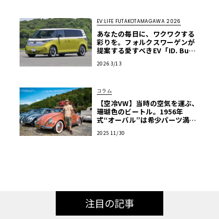
EV:LIFE FUTAKOTAMAGAWA 2026
あなたの毎日に、ワクワクする
彩りを。フォルクスワーゲンが
提案する愛すべきEV「ID. Buz
z」【EV:LIFE FUTAKO TAMAG
2026 3/13
AWA 2026】
コラム
【空冷VW】当時の空気を運ぶ、
珊瑚色のビートル。1956年
式“オーバル”は希少パーツ満
載、毎日乗れる「走る宝箱」
2025 11/30
【愛車群像】
注目の記事