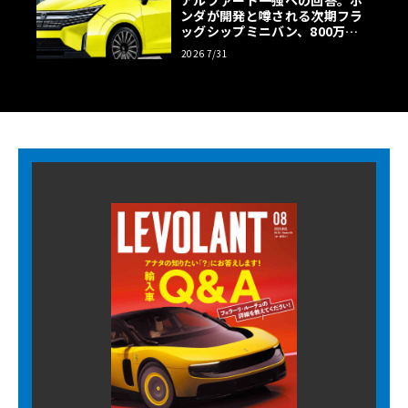
アルファード一強への回答。ホ
ンダが開発と噂される次期フラ
ッグシップミニバン、800万円
超の勝算【予想CG】
2026 7/31