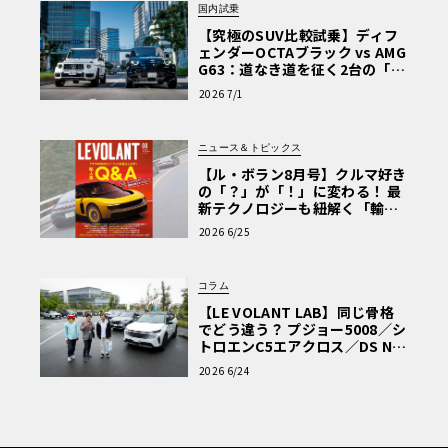
国内試乗
【究極のSUV比較試乗】ディフ
ェンダーOCTAブラック vs AMG
G63：道なき道を征く2台の「対
極的アプローチ」
2026 7/1
ニュース＆トピックス
【ル・ボラン8月号】クルマ好き
の「？」が「！」に変わる！ 最
新テクノロジーも紐解く「輸入
車Q&A」
2026 6/25
コラム
【LE VOLANT LAB】同じ骨格
でどう違う？ プジョー5008／シ
トロエンC5エアクロス／DS Nº4
読者一気乗りレポート
2026 6/24