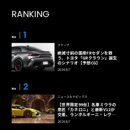
RANKING
1
No
スクープ
絶滅寸前の国産FRセダンを救
う、トヨタ「GRクラウン」誕生
のシナリオ【予想CG】
2026 8/7
2
No
ニュース＆トピックス
【世界限定99台】名車ミウラの
意匠「カネロニ」と最新V12が
交差。ランボルギーニ・レヴエ
ルトに60周年記念車が登場
2026 8/7