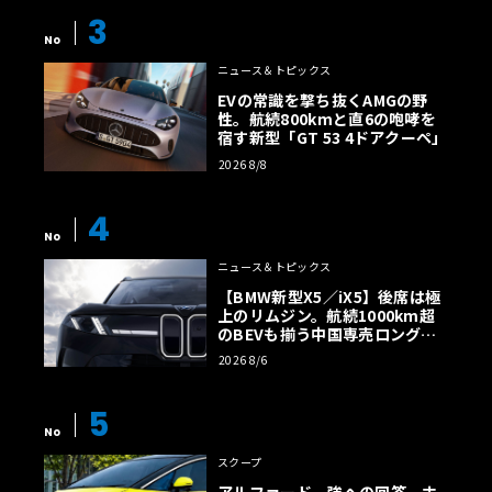
3
No
ニュース＆トピックス
EVの常識を撃ち抜くAMGの野
性。航続800kmと直6の咆哮を
宿す新型「GT 53 4ドアクーペ」
2026 8/8
4
No
ニュース＆トピックス
【BMW新型X5／iX5】後席は極
上のリムジン。航続1000km超
のBEVも揃う中国専売ロング仕
様の全貌
2026 8/6
5
No
スクープ