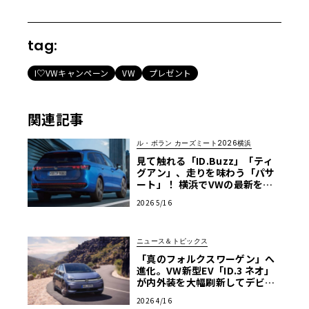
tag:
I♡VWキャンペーン
VW
プレゼント
関連記事
ル・ボラン カーズミート2026横浜
見て触れる「ID.Buzz」「ティ
グアン」、走りを味わう「パサ
ート」！ 横浜でVWの最新をフ
ル体感【ル・ボラン カーズミー
2026 5/16
ト2026横浜】
ニュース＆トピックス
「真のフォルクスワーゲン」へ
進化。VW新型EV「ID.3 ネオ」
が内外装を大幅刷新してデビュ
ー
2026 4/16