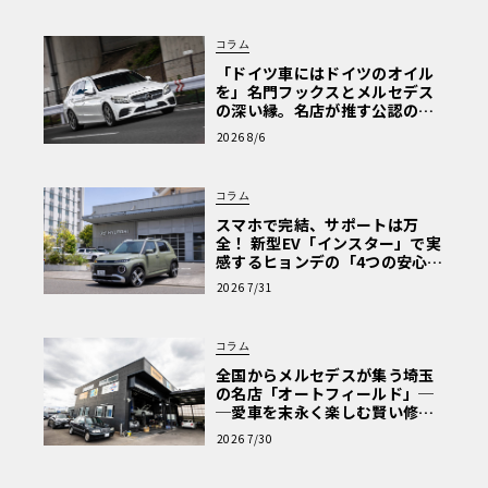
コラム
「ドイツ車にはドイツのオイル
を」名門フックスとメルセデス
の深い縁。名店が推す公認の安
心と、Cクラスで味わうシルキー
2026 8/6
な走り〈PR〉
コラム
スマホで完結、サポートは万
全！ 新型EV「インスター」で実
感するヒョンデの「4つの安心」
【第1回・ヒョンデ6つの疑問：
2026 7/31
Why? Hyundai?】〈PR〉
コラム
全国からメルセデスが集う埼玉
の名店「オートフィールド」─
─愛車を末永く楽しむ賢い修理
術と、プロがフックス製オイル
2026 7/30
を選ぶ理由〈PR〉