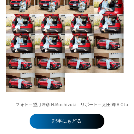
フォト＝望月浩彦 H.Mochizuki リポート＝太田 輝 A.Ota
記事にもどる