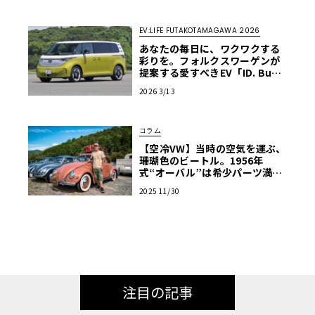
EV:LIFE FUTAKOTAMAGAWA 2026
あなたの毎日に、ワクワクする
彩りを。フォルクスワーゲンが
提案する愛すべきEV「ID. Buz
z」【EV:LIFE FUTAKO TAMAG
2026 3/13
AWA 2026】
コラム
【空冷VW】当時の空気を運ぶ、
珊瑚色のビートル。1956年
式“オーバル”は希少パーツ満
載、毎日乗れる「走る宝箱」
2025 11/30
【愛車群像】
注目の記事