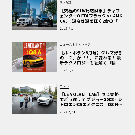
国内試乗
【究極のSUV比較試乗】ディフ
ェンダーOCTAブラック vs AMG
G63：道なき道を征く2台の「対
極的アプローチ」
2026 7/1
ニュース＆トピックス
【ル・ボラン8月号】クルマ好き
の「？」が「！」に変わる！ 最
新テクノロジーも紐解く「輸入
車Q&A」
2026 6/25
コラム
【LE VOLANT LAB】同じ骨格
でどう違う？ プジョー5008／シ
トロエンC5エアクロス／DS Nº4
読者一気乗りレポート
2026 6/24