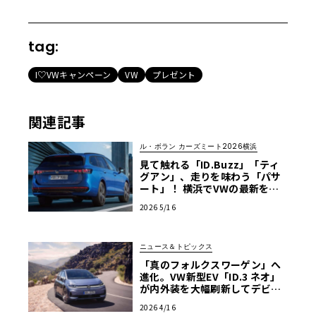
tag:
I♡VWキャンペーン
VW
プレゼント
関連記事
ル・ボラン カーズミート2026横浜
見て触れる「ID.Buzz」「ティ
グアン」、走りを味わう「パサ
ート」！ 横浜でVWの最新をフ
ル体感【ル・ボラン カーズミー
2026 5/16
ト2026横浜】
ニュース＆トピックス
「真のフォルクスワーゲン」へ
進化。VW新型EV「ID.3 ネオ」
が内外装を大幅刷新してデビュ
ー
2026 4/16