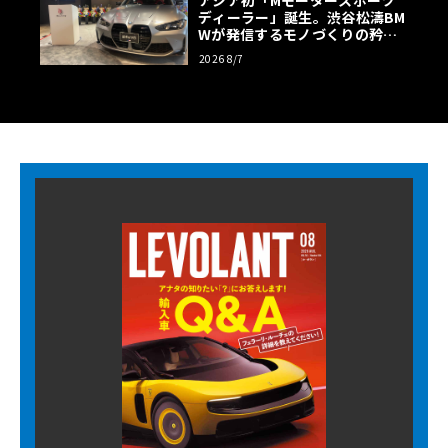
アジア初「Mモータースポーツ
ディーラー」誕生。渋谷松濤BM
Wが発信するモノづくりの矜持
【木下隆之コラム】
2026 8/7