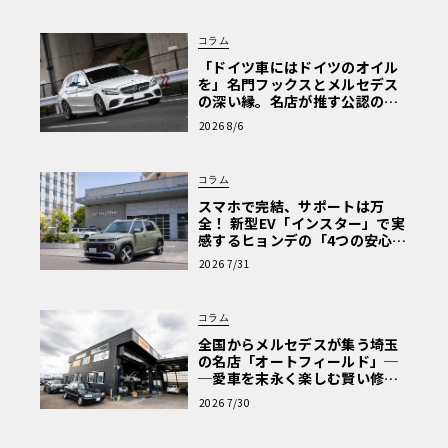
コラム
「ドイツ車にはドイツのオイル
を」名門フックスとメルセデス
の深い縁。名店が推す公認の安
心と、Cクラスで味わうシルキー
2026 8/6
な走り〈PR〉
コラム
スマホで完結、サポートは万
全！ 新型EV「インスター」で実
感するヒョンデの「4つの安心」
【第1回・ヒョンデ6つの疑問：
2026 7/31
Why? Hyundai?】〈PR〉
コラム
全国からメルセデスが集う埼玉
の名店「オートフィールド」─
─愛車を末永く楽しむ賢い修理
術と、プロがフックス製オイル
2026 7/30
を選ぶ理由〈PR〉