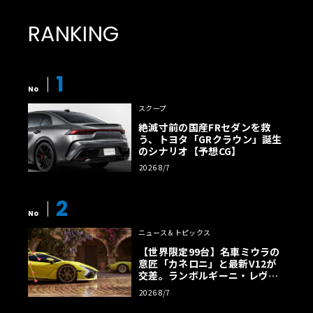
RANKING
1
No
スクープ
絶滅寸前の国産FRセダンを救
う、トヨタ「GRクラウン」誕生
のシナリオ【予想CG】
2026 8/7
2
No
ニュース＆トピックス
【世界限定99台】名車ミウラの
意匠「カネロニ」と最新V12が
交差。ランボルギーニ・レヴエ
ルトに60周年記念車が登場
2026 8/7