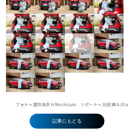
フォト＝望月浩彦 H.Mochizuki リポート＝太田 輝 A.Ota
記事にもどる