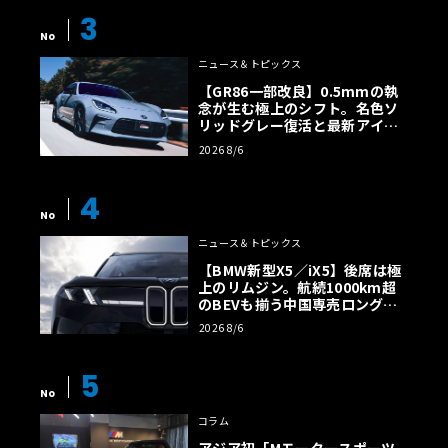
3
No
ニュース＆トピックス
【GR86一部改良】0.5mmの執
念が生む極上のシフト。名色ソ
リッドグレー復活と最新アイサ
イトでFRの極みへ
2026 8/6
4
No
ニュース＆トピックス
【BMW新型X5／iX5】後席は極
上のリムジン。航続1000km超
のBEVも揃う中国専売ロング仕
様の全貌
2026 8/6
5
No
コラム