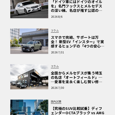
「ドイツ車にはドイツのオイル
を」名門フックスとメルセデス
の深い縁。名店が推す公認の安
心と、Cクラスで味わうシルキー
2026 8/6
な走り〈PR〉
コラム
スマホで完結、サポートは万
全！ 新型EV「インスター」で実
感するヒョンデの「4つの安心」
【第1回・ヒョンデ6つの疑問：
2026 7/31
Why? Hyundai?】〈PR〉
コラム
全国からメルセデスが集う埼玉
の名店「オートフィールド」─
─愛車を末永く楽しむ賢い修理
術と、プロがフックス製オイル
2026 7/30
を選ぶ理由〈PR〉
国内試乗
【究極のSUV比較試乗】ディフ
ェンダーOCTAブラック vs AMG