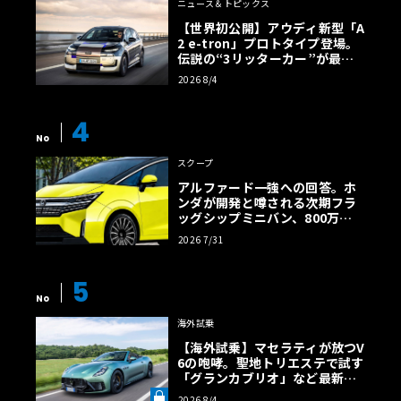
ニュース＆トピックス
【世界初公開】アウディ新型「A
2 e-tron」プロトタイプ登場。
伝説の“3リッターカー”が最高
効率エントリーBEVとして復活
2026 8/4
【画像38枚】
4
No
スクープ
アルファード一強への回答。ホ
ンダが開発と噂される次期フラ
ッグシップミニバン、800万円
超の勝算【予想CG】
2026 7/31
5
No
海外試乗
【海外試乗】マセラティが放つV
6の咆哮。聖地トリエステで試す
「グランカブリオ」など最新ト
ロフェオ3台の官能評価《LE VO
2026 8/4