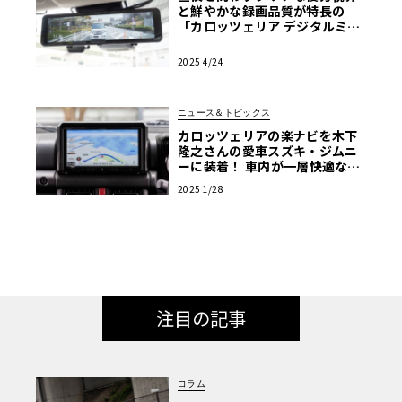
と鮮やかな録画品質が特長の
「カロッツェリア デジタルミラ
ー型ドライブレコーダー」
2025 4/24
ニュース＆トピックス
カロッツェリアの楽ナビを木下
隆之さんの愛車スズキ・ジムニ
ーに装着！ 車内が一層快適な空
間に！
2025 1/28
注目の記事
コラム