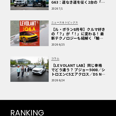
G63：道なき道を征く2台の「対
極的アプローチ」
2026 7/1
ニュース＆トピックス
【ル・ボラン8月号】クルマ好き
の「？」が「！」に変わる！ 最
新テクノロジーも紐解く「輸入
車Q&A」
2026 6/25
コラム
【LE VOLANT LAB】同じ骨格
でどう違う？ プジョー5008／シ
トロエンC5エアクロス／DS Nº4
読者一気乗りレポート
2026 6/24
RANKING