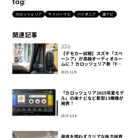
tag:
カロッツェリア
サイバーナビ
パイオニア
楽ナビ
関連記事
コラム
【デモカー試聴】スズキ「スペ
ーシア」が高級オーディオルー
ムに？ カロッツェリア新「Fシ
リーズ」の衝撃と「Cシリーズ」
2025 11/9
の芳醇な音世界
「カロッツェリア2025年夏モデ
ル」の楽ナビなど新型13機種が
発表！
2025 5/14
昼夜を問わずクリアな後方視界