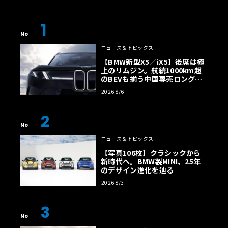
1
No
ニュース＆トピックス
【BMW新型X5／iX5】後席は極
上のリムジン。航続1000km超
のBEVも揃う中国専売ロング仕
様の全貌
2026 8/6
2
No
ニュース＆トピックス
【写真106枚】クラシックから
新時代へ。BMW製MINI、25年
のデザイン進化を辿る
2026 8/3
3
No