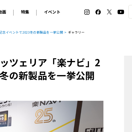
動画
特集
イベント
ィ
BMW
アルピナ
オリジナル動画
2026 サマータイヤ＆ホイール バイヤーズガイド
ル・ボラン カーズ・ミート2026横浜
記念イベントで2023冬の新製品を一挙公開
ギャラリー
2025-2026 冬 スタッドレス＆ウインタータイヤ バイヤ
SNOW EXPERIENCE in TOGAKUSHI SKI FIE
デス・ベンツ
ポルシェ
フォルクスワーゲン
ホイールカタログ2025-2026冬
EV:LIFE FUTAKO TAMAGAWA 2026
ーヌ
シトロエン
DSオートモビル
ホイールカタログ
EV:LIFE KOBE 2025
ッツェリア「楽ナビ」2
ー
ルノー
アバルト
タイヤ特集
ル・ボラン カーズ・ミート2025横浜
ァ・ロメオ
フェラーリ
フィアット
3冬の新製品を一挙公開
ルギーニ
マセラティ
アストン・マーティン
レー
ケータハム
ジャガー
ローバー
ロータス
マクラーレン
モーガン
ロールス・ロイス
キャデラック
シボレー
テスラ
ヒョンデ