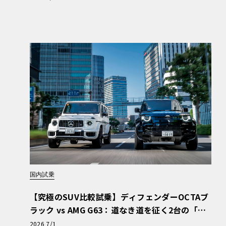
国内試乗
【究極のSUV比較試乗】ディフェンダーOCTAブ
ラック vs AMG G63：道なき道を征く2台の「対
極的アプローチ」
2026 7/1