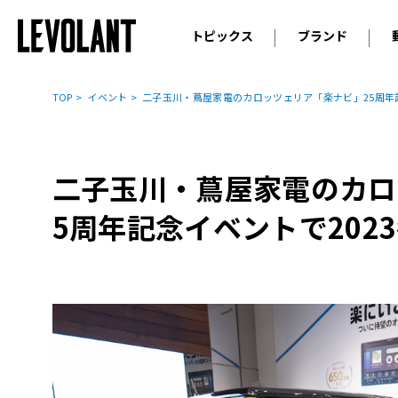
トピックス
ブランド
輸入車
アウデ
ニュース
TOP
イベント
二子玉川・蔦屋家電のカロッツェリア「楽ナビ」25周年
スクープ
メルセ
試乗
アルピ
コラム
二子玉川・蔦屋家電のカロ
プジョ
アルフ
5周年記念イベントで202
ランボ
ベント
ランド
MINI
ボルボ
ジープ