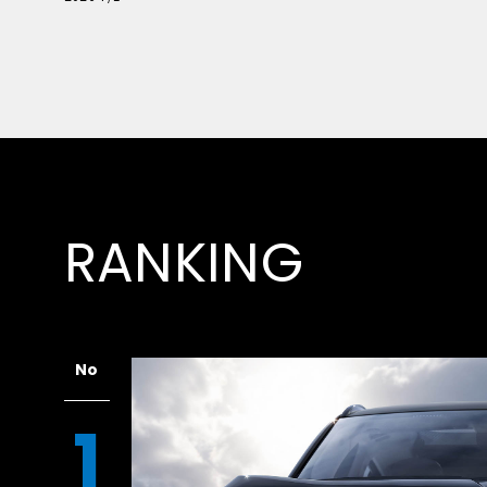
RANKING
No
1