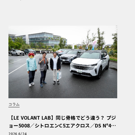
コラム
【LE VOLANT LAB】同じ骨格でどう違う？ プジ
ョー5008／シトロエンC5エアクロス／DS Nº4
読者一気乗りレポート
2026 6/24