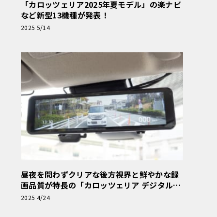
「カロッツェリア2025年夏モデル」の楽ナビ
など新型13機種が発表！
2025 5/14
昼夜を問わずクリアな後方視界と鮮やかな録
画品質が特長の「カロッツェリア デジタルミ
ラー型ドライブレコーダー」
2025 4/24