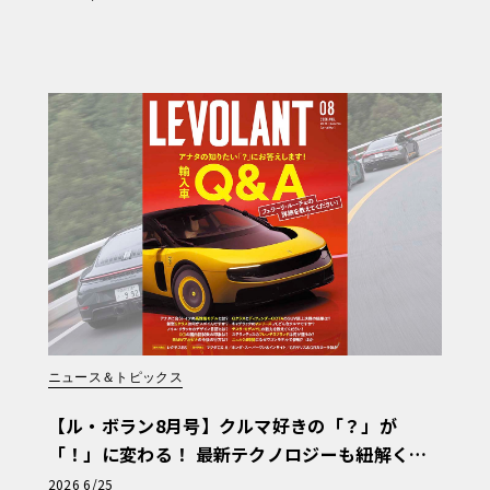
i?】〈PR〉
ニュース＆トピックス
【ル・ボラン8月号】クルマ好きの「？」が
「！」に変わる！ 最新テクノロジーも紐解く
「輸入車Q&A」
2026 6/25