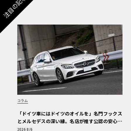
注目の記事
コラム
「ドイツ車にはドイツのオイルを」名門フックス
とメルセデスの深い縁。名店が推す公認の安心
と、Cクラスで味わうシルキーな走り〈PR〉
2026 8/6