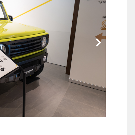
他
ス
トヨタ
日産
スバル
マツダ
ダイハツ
スズキ
他