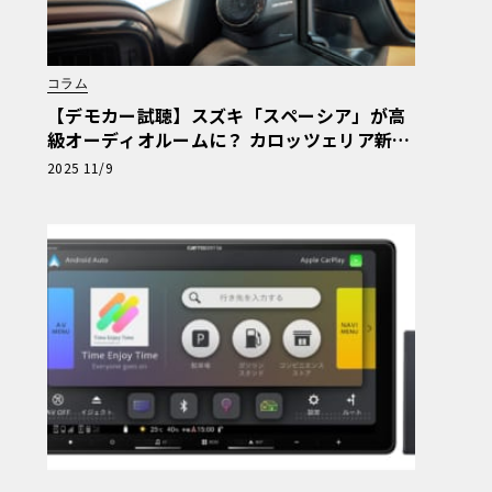
コラム
【デモカー試聴】スズキ「スペーシア」が高
級オーディオルームに？ カロッツェリア新
「Fシリーズ」の衝撃と「Cシリーズ」の芳醇
2025 11/9
な音世界