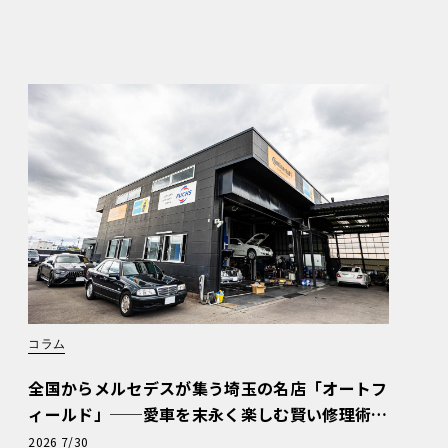
コラム
全国からメルセデスが集う埼玉の名店「オートフ
ィールド」──愛車を末永く楽しむ賢い修理術
と、プロがフックス製オイルを選ぶ理由〈PR〉
2026 7/30