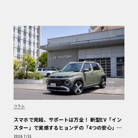
コラム
スマホで完結、サポートは万全！ 新型EV「イン
スター」で実感するヒョンデの「4つの安心」
【第1回・ヒョンデ6つの疑問：Why? Hyunda
2026 7/31