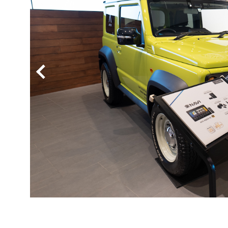
BYD
その
国産車
レクサ
ホンダ
三菱
光岡
その