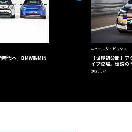
ニュース＆トピックス
時代へ。BMW製MIN
【世界初公開】アウデ
イプ登場。伝説の
リーBEVとして復
2026 8/4