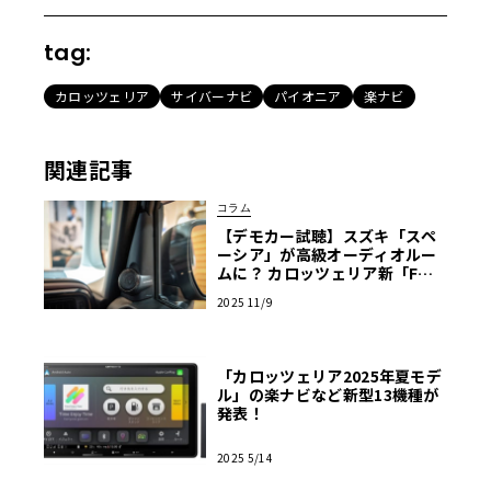
tag:
カロッツェリア
サイバーナビ
パイオニア
楽ナビ
関連記事
コラム
【デモカー試聴】スズキ「スペ
ーシア」が高級オーディオルー
ムに？ カロッツェリア新「Fシ
リーズ」の衝撃と「Cシリーズ」
2025 11/9
の芳醇な音世界
「カロッツェリア2025年夏モデ
ル」の楽ナビなど新型13機種が
発表！
2025 5/14