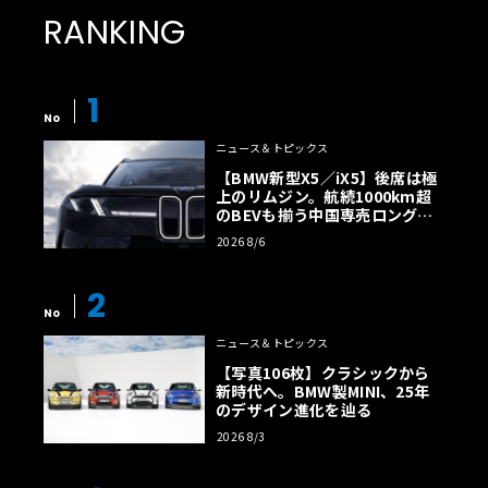
RANKING
1
No
ニュース＆トピックス
【BMW新型X5／iX5】後席は極
上のリムジン。航続1000km超
のBEVも揃う中国専売ロング仕
様の全貌
2026 8/6
2
No
ニュース＆トピックス
【写真106枚】クラシックから
新時代へ。BMW製MINI、25年
のデザイン進化を辿る
2026 8/3