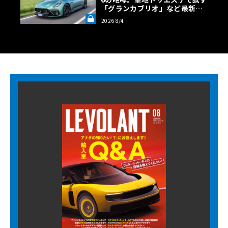
「グランカブリオ」など最新ト
ロフェオ3台の官能評価《LE VO
2026 8/4
LANT LAB》