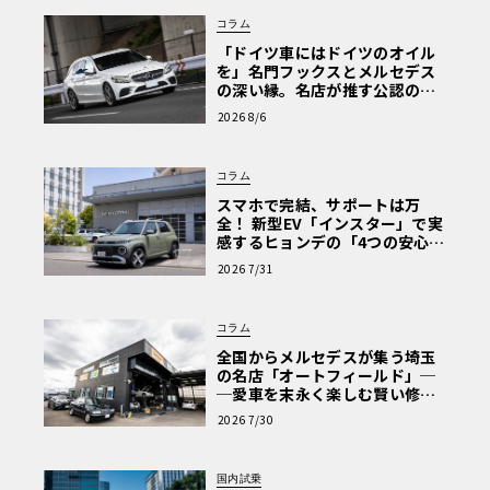
コラム
「ドイツ車にはドイツのオイル
を」名門フックスとメルセデス
の深い縁。名店が推す公認の安
心と、Cクラスで味わうシルキー
2026 8/6
な走り〈PR〉
コラム
スマホで完結、サポートは万
全！ 新型EV「インスター」で実
感するヒョンデの「4つの安心」
【第1回・ヒョンデ6つの疑問：
2026 7/31
Why? Hyundai?】〈PR〉
コラム
全国からメルセデスが集う埼玉
の名店「オートフィールド」─
─愛車を末永く楽しむ賢い修理
術と、プロがフックス製オイル
2026 7/30
を選ぶ理由〈PR〉
国内試乗