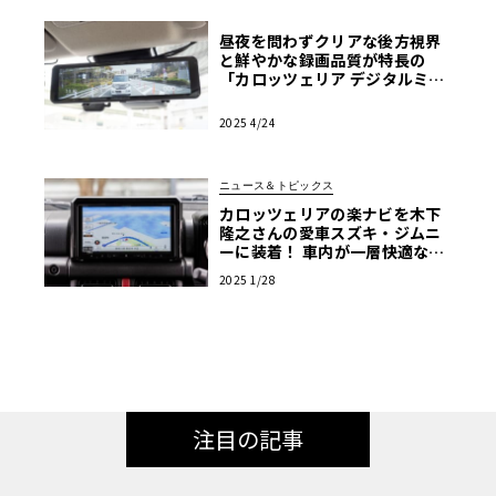
昼夜を問わずクリアな後方視界
と鮮やかな録画品質が特長の
「カロッツェリア デジタルミラ
ー型ドライブレコーダー」
2025 4/24
ニュース＆トピックス
カロッツェリアの楽ナビを木下
隆之さんの愛車スズキ・ジムニ
ーに装着！ 車内が一層快適な空
間に！
2025 1/28
注目の記事