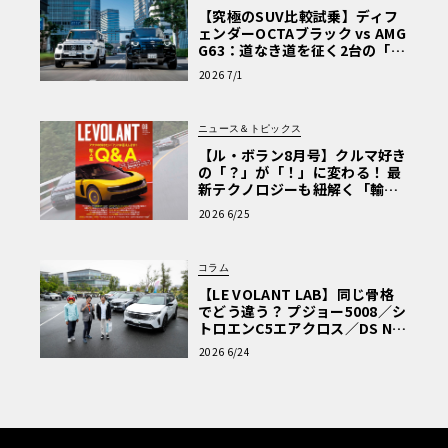
【究極のSUV比較試乗】ディフ
ェンダーOCTAブラック vs AMG
G63：道なき道を征く2台の「対
極的アプローチ」
2026 7/1
ニュース＆トピックス
【ル・ボラン8月号】クルマ好き
の「？」が「！」に変わる！ 最
新テクノロジーも紐解く「輸入
車Q&A」
2026 6/25
コラム
【LE VOLANT LAB】同じ骨格
でどう違う？ プジョー5008／シ
トロエンC5エアクロス／DS Nº4
読者一気乗りレポート
2026 6/24