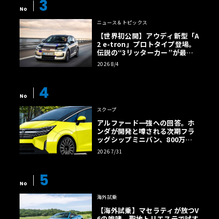
3
No
ニュース＆トピックス
【世界初公開】アウディ新型「A
2 e-tron」プロトタイプ登場。
伝説の“3リッターカー”が最高
効率エントリーBEVとして復活
2026 8/4
【画像38枚】
4
No
スクープ
アルファード一強への回答。ホ
ンダが開発と噂される次期フラ
ッグシップミニバン、800万円
超の勝算【予想CG】
2026 7/31
5
No
海外試乗
【海外試乗】マセラティが放つV
6の咆哮。聖地トリエステで試す