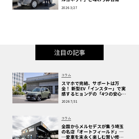
【愛車群像】
2026 3/27
注目の記事
コラム
スマホで完結、サポートは万
全！ 新型EV「インスター」で実
感するヒョンデの「4つの安心」
【第1回・ヒョンデ6つの疑問：
2026 7/31
Why? Hyundai?】〈PR〉
コラム
全国からメルセデスが集う埼玉
の名店「オートフィールド」─
─愛車を末永く楽しむ賢い修理