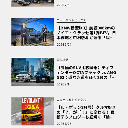
術と、プロがフックス製オイル
2026 7/30
を選ぶ理由〈PR〉
ニュース＆トピックス
【BMW新型iX3】航続906kmの
ノイエ・クラッセ第1弾BEV。日
本戦略と中村敬斗が語る「駆け
ぬける歓び」
2026 7/24
国内試乗
【究極のSUV比較試乗】ディフ
ェンダーOCTAブラック vs AMG
G63：道なき道を征く2台の「対
極的アプローチ」
2026 7/1
ニュース＆トピックス
【ル・ボラン8月号】クルマ好き
の「？」が「！」に変わる！ 最
新テクノロジーも紐解く「輸入
車Q&A」
2026 6/25