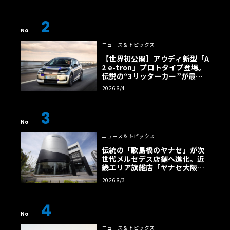
2
No
ニュース＆トピックス
【世界初公開】アウディ新型「A
2 e-tron」プロトタイプ登場。
伝説の“3リッターカー”が最高
効率エントリーBEVとして復活
2026 8/4
【画像38枚】
3
No
ニュース＆トピックス
伝統の「歌島橋のヤナセ」が次
世代メルセデス店舗へ進化。近
畿エリア旗艦店「ヤナセ大阪支
店」がリニューアル
2026 8/3
4
No
ニュース＆トピックス