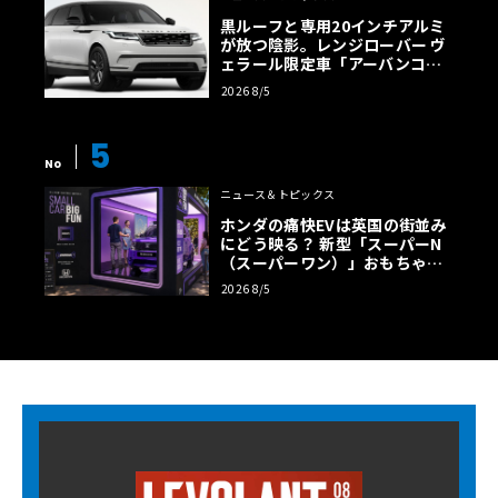
黒ルーフと専用20インチアルミ
が放つ陰影。レンジローバー ヴ
ェラール限定車「アーバンコン
トラスト・エディション」登場
2026 8/5
5
No
ニュース＆トピックス
ホンダの痛快EVは英国の街並み
にどう映る？ 新型「スーパーN
（スーパーワン）」おもちゃ箱
ツアーの全貌
2026 8/5