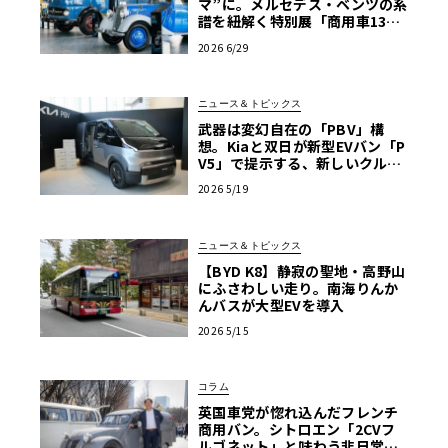
マ”に。メルセデス・ベンツの系
譜を紐解く特別展「商用車130
年」がスタート
2026 6/29
ニュース＆トピックス
武器は変幻自在の「PBV」構
想。Kiaと双日が新型EVバン「P
V5」で提示する、新しいクルマ
の選び方
2026 5/19
ニュース＆トピックス
【BYD K8】静寂の聖地・高野山
にふさわしい走り。南海りんか
んバスが大型EVを導入
2026 5/15
コラム
英国車党が惚れ込んだフレンチ
商用バン。シトロエン「2CVフ
ルゴネット」と味わう非日常