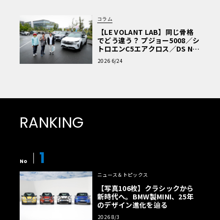
コラム
【LE VOLANT LAB】同じ骨格
でどう違う？ プジョー5008／シ
トロエンC5エアクロス／DS Nº4
読者一気乗りレポート
2026 6/24
RANKING
1
No
ニュース＆トピックス
【写真106枚】クラシックから
新時代へ。BMW製MINI、25年
のデザイン進化を辿る
2026 8/3