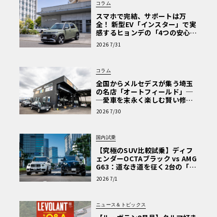
コラム
スマホで完結、サポートは万
全！ 新型EV「インスター」で実
感するヒョンデの「4つの安心」
【第1回・ヒョンデ6つの疑問：
2026 7/31
Why? Hyundai?】〈PR〉
コラム
全国からメルセデスが集う埼玉
の名店「オートフィールド」─
─愛車を末永く楽しむ賢い修理
術と、プロがフックス製オイル
2026 7/30
を選ぶ理由〈PR〉
国内試乗
【究極のSUV比較試乗】ディフ
ェンダーOCTAブラック vs AMG
G63：道なき道を征く2台の「対
極的アプローチ」
2026 7/1
ニュース＆トピックス