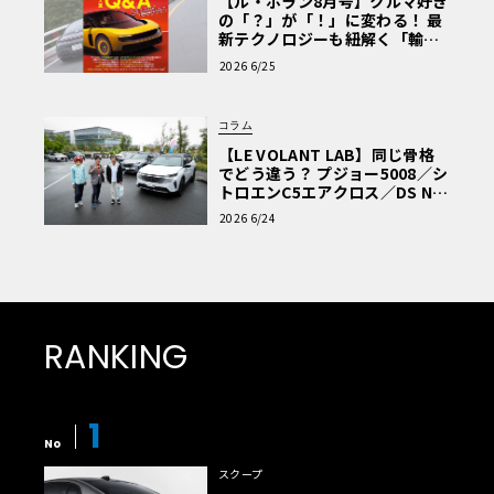
【ル・ボラン8月号】クルマ好き
の「？」が「！」に変わる！ 最
新テクノロジーも紐解く「輸入
車Q&A」
2026 6/25
コラム
【LE VOLANT LAB】同じ骨格
でどう違う？ プジョー5008／シ
トロエンC5エアクロス／DS Nº4
読者一気乗りレポート
2026 6/24
RANKING
1
No
スクープ