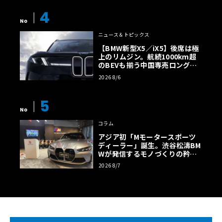
4
No
ニュース＆トピックス
【BMW新型X5／iX5】後席は極
上のリムジン。航続1000km超
のBEVも揃う中国専売ロング仕
様の全貌
2026 8/6
5
No
コラム
アジア初「Mモータースポーツ
ディーラー」誕生。渋谷松濤BM
Wが発信するモノづくりの矜持
【木下隆之コラム】
2026 8/7