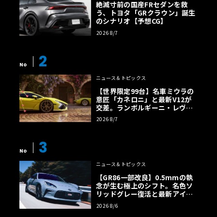
絶滅寸前の国産FRセダンを救
う、トヨタ「GRクラウン」誕生
のシナリオ【予想CG】
2026 8/7
2
No
ニュース＆トピックス
【世界限定99台】名車ミウラの
意匠「カネロニ」と最新V12が
交差。ランボルギーニ・レヴエ
ルトに60周年記念車が登場
2026 8/7
3
No
ニュース＆トピックス
【GR86一部改良】0.5mmの執
念が生む極上のシフト。名色ソ
リッドグレー復活と最新アイサ
イトでFRの極みへ
2026 8/6