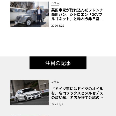
コラム
英国車党が惚れ込んだフレンチ
商用バン。シトロエン「2CVフ
ルゴネット」と味わう非日常
【愛車群像】
2026 3/27
注目の記事
コラム
「ドイツ車にはドイツのオイル
を」名門フックスとメルセデス
の深い縁。名店が推す公認の安
心と、Cクラスで味わうシルキー
2026 8/6
な走り〈PR〉