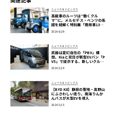
関連記事
ニュース＆トピックス
高級車のルーツは“働くクル
マ”に。メルセデス・ベンツの系
譜を紐解く特別展「商用車130
年」がスタート
2026 6/29
ニュース＆トピックス
武器は変幻自在の「PBV」構
想。Kiaと双日が新型EVバン「P
V5」で提示する、新しいクルマ
の選び方
2026 5/19
ニュース＆トピックス
【BYD K8】静寂の聖地・高野山
にふさわしい走り。南海りんか
んバスが大型EVを導入
2026 5/15