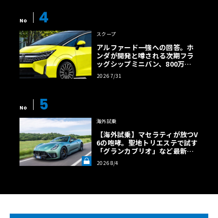
4
No
スクープ
アルファード一強への回答。ホ
ンダが開発と噂される次期フラ
ッグシップミニバン、800万円
超の勝算【予想CG】
2026 7/31
5
No
海外試乗
【海外試乗】マセラティが放つV
6の咆哮。聖地トリエステで試す
「グランカブリオ」など最新ト
ロフェオ3台の官能評価《LE VO
2026 8/4
LANT LAB》