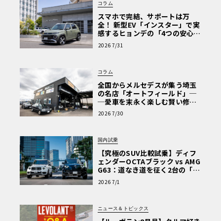
コラム
スマホで完結、サポートは万
全！ 新型EV「インスター」で実
感するヒョンデの「4つの安心」
【第1回・ヒョンデ6つの疑問：
2026 7/31
Why? Hyundai?】〈PR〉
コラム
全国からメルセデスが集う埼玉
の名店「オートフィールド」─
─愛車を末永く楽しむ賢い修理
術と、プロがフックス製オイル
2026 7/30
を選ぶ理由〈PR〉
国内試乗
【究極のSUV比較試乗】ディフ
ェンダーOCTAブラック vs AMG
G63：道なき道を征く2台の「対
極的アプローチ」
2026 7/1
ニュース＆トピックス