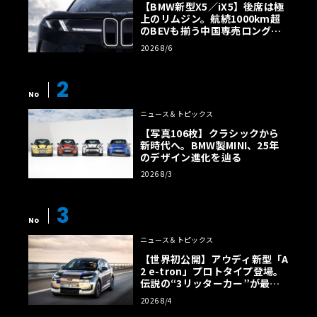
【BMW新型X5／iX5】後席は極
上のリムジン。航続1000km超
のBEVも揃う中国専売ロング仕
様の全貌
2026 8/6
2
No
ニュース＆トピックス
【写真106枚】クラシックから
新時代へ。BMW製MINI、25年
のデザイン進化を辿る
2026 8/3
3
No
ニュース＆トピックス
【世界初公開】アウディ新型「A
2 e-tron」プロトタイプ登場。
伝説の“3リッターカー”が最高
効率エントリーBEVとして復活
2026 8/4
【画像38枚】