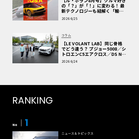
【ル・ボラン8月号】クルマ好き
の「？」が「！」に変わる！ 最
新テクノロジーも紐解く「輸入
車Q&A」
2026 6/25
コラム
【LE VOLANT LAB】同じ骨格
でどう違う？ プジョー5008／シ
トロエンC5エアクロス／DS Nº4
読者一気乗りレポート
2026 6/24
RANKING
1
No
ニュース＆トピックス