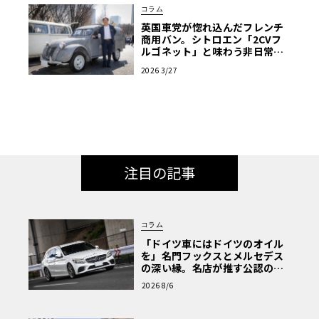
コラム
英国車党が惚れ込んだフレンチ
商用バン。シトロエン「2CVフ
ルゴネット」と味わう非日常
【愛車群像】
2026 3/27
注目の記事
コラム
「ドイツ車にはドイツのオイル
を」名門フックスとメルセデス
の深い縁。名店が推す公認の安
心と、Cクラスで味わうシルキー
2026 8/6
な走り〈PR〉