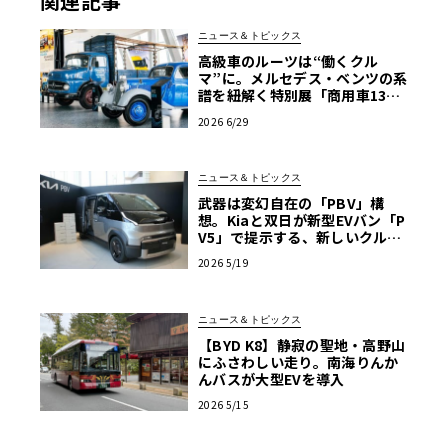
関連記事
ニュース＆トピックス
高級車のルーツは“働くクル
マ”に。メルセデス・ベンツの系
譜を紐解く特別展「商用車130
年」がスタート
2026 6/29
ニュース＆トピックス
武器は変幻自在の「PBV」構
想。Kiaと双日が新型EVバン「P
V5」で提示する、新しいクルマ
の選び方
2026 5/19
ニュース＆トピックス
【BYD K8】静寂の聖地・高野山
にふさわしい走り。南海りんか
んバスが大型EVを導入
2026 5/15