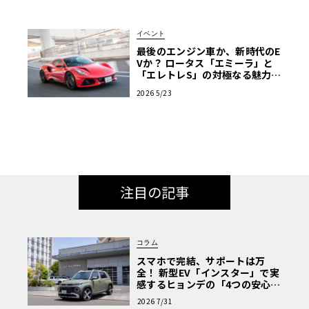
イベント
最後のエンジン車か、新時代のE
Vか？ ロータス「エミーラ」と
「エレトレS」の対極なる魅力を
横浜で生確認！【ル・ボラン カ
2026 5/23
ーズミート2026横浜】
注目の記事
コラム
スマホで完結、サポートは万
全！ 新型EV「インスター」で実
感するヒョンデの「4つの安心」
【第1回・ヒョンデ6つの疑問：
2026 7/31
Why? Hyundai?】〈PR〉