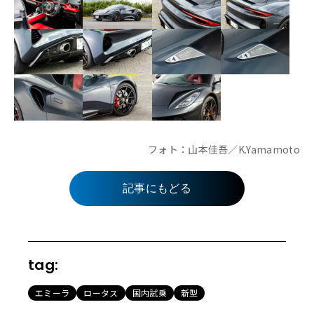
フォト：山本佳吾／K.Yamamoto
記事にもどる
tag:
エミーラ
ロータス
国内試乗
新型