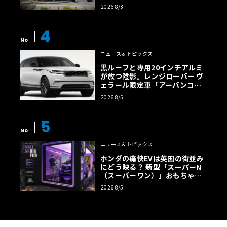
店」がリニューアル
2026 8/3
4
No
ニュース＆トピックス
黒ルーフと専用20インチアルミ
が放つ陰影。レンジローバー ヴ
ェラール限定車「アーバンコン
トラスト・エディション」登場
2026 8/5
5
No
ニュース＆トピックス
ホンダの痛快EVは英国の街並み
にどう映る？ 新型「スーパーN
（スーパーワン）」おもちゃ箱
ツアーの全貌
2026 8/5