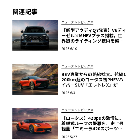
関連記事
ニュース＆トピックス
【新型アウディQ7発表】V6ディ
ーゼル×MHEVプラス搭載。世
界初のライティング技術を備え
た7人乗りSUVが第3世代へ
2026 6/10
ニュース＆トピックス
BEV専業からの路線拡大。航続1
200km超のロータス初PHEVハ
イパーSUV「エレトレX」が欧
州上陸
2026 6/3
ニュース＆トピックス
【ロータス】420psの激情に、
着脱式ルーフの優雅を。史上最
軽量「エミーラ420スポーツ」
誕生
2026 5/27