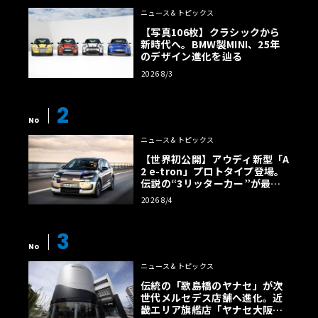
ニュース＆トピックス
【写真106枚】クラシックから
新時代へ。BMW製MINI、25年
のデザイン進化を辿る
2026 8/3
2
No
ニュース＆トピックス
【世界初公開】アウディ新型「A
2 e-tron」プロトタイプ登場。
伝説の“3リッターカー”が最高
効率エントリーBEVとして復活
2026 8/4
【画像38枚】
3
No
ニュース＆トピックス
伝統の「歌島橋のヤナセ」が次
世代メルセデス店舗へ進化。近
畿エリア旗艦店「ヤナセ大阪支