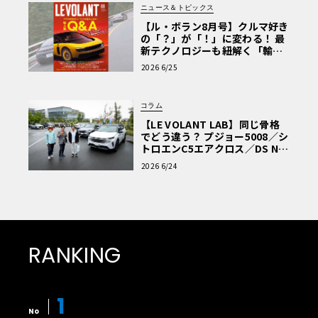
ニュース＆トピックス
【ル・ボラン8月号】クルマ好き
の「？」が「！」に変わる！ 最
新テクノロジーも紐解く「輸入
車Q&A」
2026 6/25
コラム
【LE VOLANT LAB】同じ骨格
でどう違う？ プジョー5008／シ
トロエンC5エアクロス／DS Nº4
読者一気乗りレポート
2026 6/24
RANKING
1
No