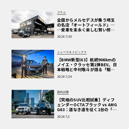
コラム
全国からメルセデスが集う埼玉
の名店「オートフィールド」─
─愛車を末永く楽しむ賢い修理
術と、プロがフックス製オイル
2026 7/30
を選ぶ理由〈PR〉
ニュース＆トピックス
【BMW新型iX3】航続906kmの
ノイエ・クラッセ第1弾BEV。日
本戦略と中村敬斗が語る「駆け
ぬける歓び」
2026 7/24
国内試乗
【究極のSUV比較試乗】ディフ
ェンダーOCTAブラック vs AMG
G63：道なき道を征く2台の「対
極的アプローチ」
2026 7/1