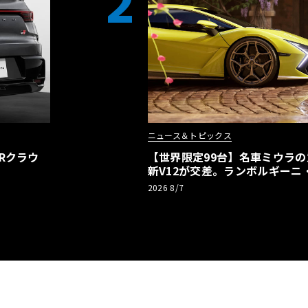
2
ニュース＆トピックス
Rクラウ
【世界限定99台】名車ミウラ
新V12が交差。ランボルギーニ
記念車が登場
2026 8/7