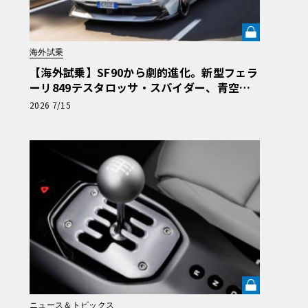
海外試乗
【海外試乗】SF90から劇的進化。新型フェラ
ーリ849テスタロッサ・スパイダー、青空の
下で1050psが放つ驚きの動的クオリティ《L
2026 7/15
E VOLANT LAB》
ニュース＆トピックス