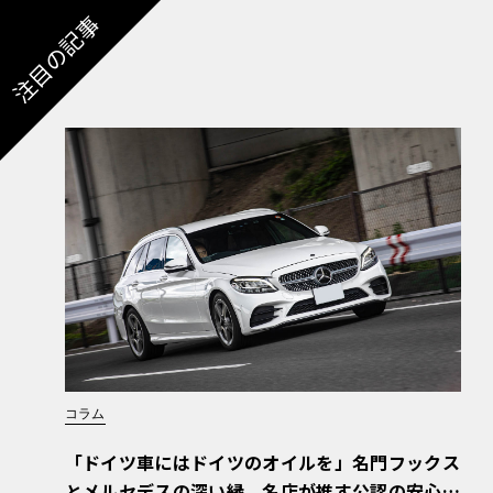
注目の記事
コラム
「ドイツ車にはドイツのオイルを」名門フックス
とメルセデスの深い縁。名店が推す公認の安心