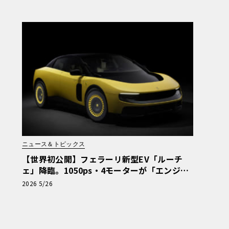
ニュース＆トピックス
【世界初公開】フェラーリ新型EV「ルーチ
ェ」降臨。1050ps・4モーターが「エンジン
車超え」の走りを作る理由
2026 5/26