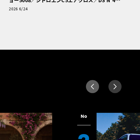
読者一気乗りレポート
2026 6/24
No