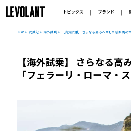
トピックス
ブランド
輸入車
アウデ
ニュース
TOP
試乗記
海外試乗
【海外試乗】 さらなる高みへ達した跳ね馬の
スクープ
メルセ
試乗
アルピ
コラム
【海外試乗】 さらなる高
プジョ
アルフ
「フェラーリ・ローマ・ス
ランボ
ベント
ランド
MINI
ボルボ
ジープ