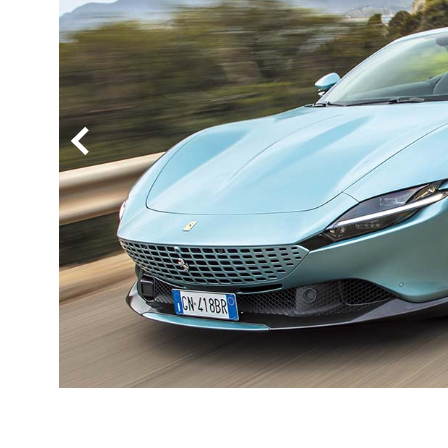
BYD
その
国産車
レクサ
ホンダ
三菱
光岡
その