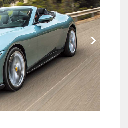
他
ス
トヨタ
日産
スバル
マツダ
ダイハツ
スズキ
他