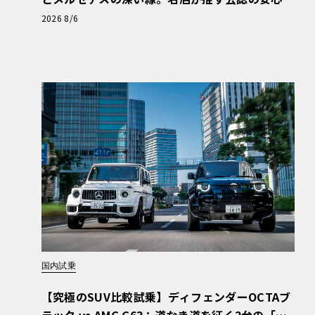
と、Cクラスで味わうシルキーな走り〈PR〉
2026 8/6
国内試乗
【究極のSUV比較試乗】ディフェンダーOCTAブ
ラック vs AMG G63：道なき道を征く2台の「対