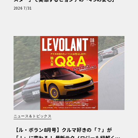
【第1回・ヒョンデ6つの疑問：Why? Hyunda
2026 7/31
i?】〈PR〉
ニュース＆トピックス
【ル・ボラン8月号】クルマ好きの「？」が
「！」に変わる！ 最新テクノロジーも紐解く