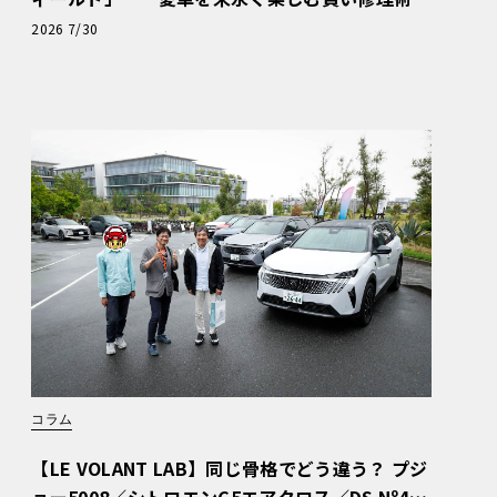
と、プロがフックス製オイルを選ぶ理由〈PR〉
2026 7/30
コラム
【LE VOLANT LAB】同じ骨格でどう違う？ プジ
ョー5008／シトロエンC5エアクロス／DS Nº4