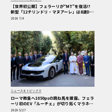
【世界初公開】フェラーリが“MT”を復活!?
新型「12チリンドリ・マヌアーレ」は8速DC
Tで珠玉のシフトフィールを再現《LE VOLAN
2026 7/4
T LAB》
ニュース＆トピックス
ローマ教皇へ1050psの跳ね馬を披露。フェラ
ーリ初のEV「ルーチェ」が切り拓くマラネッ
ロの新章
2026 5/27