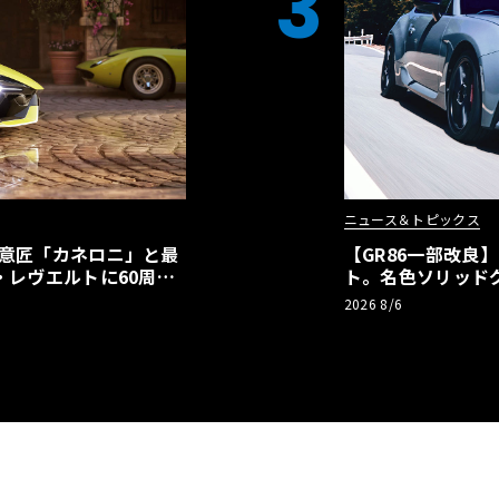
3
ニュース＆トピックス
の意匠「カネロニ」と最
【GR86一部改良
・レヴエルトに60周年
ト。名色ソリッド
極みへ
2026 8/6