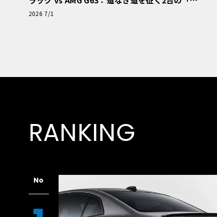
極的アプローチ」
2026 7/1
RANKING
No