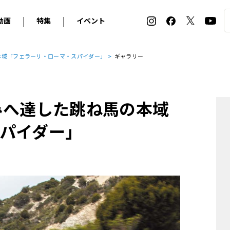
動画
特集
イベント
ィ
BMW
アルピナ
オリジナル動画
2026 サマータイヤ＆ホイール バイヤーズガイド
ル・ボラン カーズ・ミート2026横浜
本域「フェラーリ・ローマ・スパイダー」
ギャラリー
2025-2026 冬 スタッドレス＆ウインタータイヤ バイヤ
SNOW EXPERIENCE in TOGAKUSHI SKI FIE
デス・ベンツ
ポルシェ
フォルクスワーゲン
ホイールカタログ2025-2026冬
EV:LIFE FUTAKO TAMAGAWA 2026
ーヌ
シトロエン
DSオートモビル
ホイールカタログ
EV:LIFE KOBE 2025
みへ達した跳ね馬の本域
ー
ルノー
アバルト
タイヤ特集
ル・ボラン カーズ・ミート2025横浜
ァ・ロメオ
フェラーリ
フィアット
パイダー」
ルギーニ
マセラティ
アストン・マーティン
レー
ケータハム
ジャガー
ローバー
ロータス
マクラーレン
モーガン
ロールス・ロイス
キャデラック
シボレー
テスラ
ヒョンデ