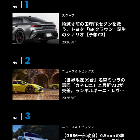
1
No
スクープ
絶滅寸前の国産FRセダンを救
う、トヨタ「GRクラウン」誕生
のシナリオ【予想CG】
2026 8/7
2
No
ニュース＆トピックス
【世界限定99台】名車ミウラの
意匠「カネロニ」と最新V12が
交差。ランボルギーニ・レヴエ
ルトに60周年記念車が登場
2026 8/7
3
No
ニュース＆トピックス
【GR86一部改良】0.5mmの執