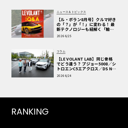
ニュース＆トピックス
【ル・ボラン8月号】クルマ好き
の「？」が「！」に変わる！ 最
新テクノロジーも紐解く「輸入
車Q&A」
2026 6/25
コラム
【LE VOLANT LAB】同じ骨格
でどう違う？ プジョー5008／シ
トロエンC5エアクロス／DS Nº4
読者一気乗りレポート
2026 6/24
RANKING