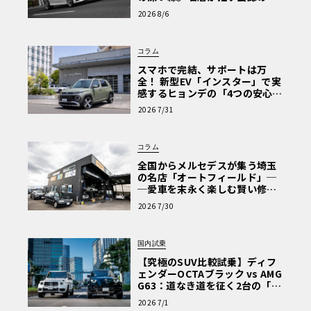
心と、Cクラスで味わうシルキー
2026 8/6
な走り〈PR〉
コラム
スマホで完結、サポートは万
全！ 新型EV「インスター」で実
感するヒョンデの「4つの安心」
【第1回・ヒョンデ6つの疑問：
2026 7/31
Why? Hyundai?】〈PR〉
コラム
全国からメルセデスが集う埼玉
の名店「オートフィールド」─
─愛車を末永く楽しむ賢い修理
術と、プロがフックス製オイル
2026 7/30
を選ぶ理由〈PR〉
国内試乗
【究極のSUV比較試乗】ディフ
ェンダーOCTAブラック vs AMG
G63：道なき道を征く2台の「対
極的アプローチ」
2026 7/1