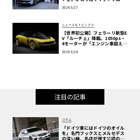
新章
2026 5/27
ニュース＆トピックス
【世界初公開】フェラーリ新型E
V「ルーチェ」降臨。1050ps・
4モーターが「エンジン車超え」
の走りを作る理由
2026 5/26
注目の記事
コラム
「ドイツ車にはドイツのオイル
を」名門フックスとメルセデス
の深い縁。名店が推す公認の安