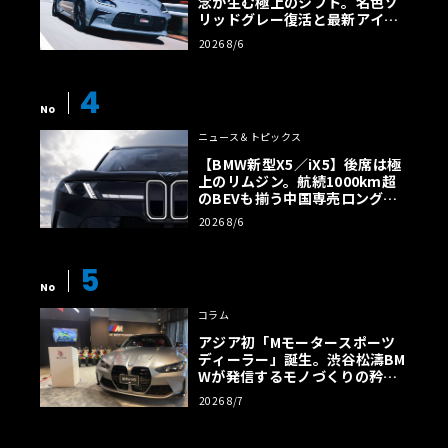
念が生む極上のシフト。名色ソ
リッドグレー復活と最新アイサ
イトでFRの極みへ
2026 8/6
4
No
ニュース＆トピックス
【BMW新型X5／iX5】後席は極
上のリムジン。航続1000km超
のBEVも揃う中国専売ロング仕
様の全貌
2026 8/6
5
No
コラム
アジア初「Mモータースポーツ
ディーラー」誕生。渋谷松濤BM
Wが発信するモノづくりの矜持
【木下隆之コラム】
2026 8/7