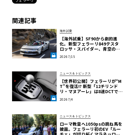
フェラーリ
関連記事
海外試乗
【海外試乗】SF90から劇的進
化。新型フェラーリ849テスタ
ロッサ・スパイダー、青空の下
で1050psが放つ驚きの動的クオ
2026 7/15
リティ《LE VOLANT LAB》
ニュース＆トピックス
【世界初公開】フェラーリが“M
T”を復活!? 新型「12チリンド
リ・マヌアーレ」は8速DCTで
珠玉のシフトフィールを再現《L
2026 7/4
E VOLANT LAB》
ニュース＆トピックス
ローマ教皇へ1050psの跳ね馬を
披露。フェラーリ初のEV「ルー
チェ」が切り拓くマラネッロの