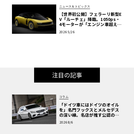
ニュース＆トピックス
【世界初公開】フェラーリ新型E
V「ルーチェ」降臨。1050ps・
4モーターが「エンジン車超え」
の走りを作る理由
2026 5/26
注目の記事
コラム
「ドイツ車にはドイツのオイル
を」名門フックスとメルセデス
の深い縁。名店が推す公認の安
心と、Cクラスで味わうシルキー
2026 8/6
な走り〈PR〉