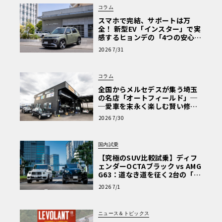
コラム
スマホで完結、サポートは万
全！ 新型EV「インスター」で実
感するヒョンデの「4つの安心」
【第1回・ヒョンデ6つの疑問：
2026 7/31
Why? Hyundai?】〈PR〉
コラム
全国からメルセデスが集う埼玉
の名店「オートフィールド」─
─愛車を末永く楽しむ賢い修理
術と、プロがフックス製オイル
2026 7/30
を選ぶ理由〈PR〉
国内試乗
【究極のSUV比較試乗】ディフ
ェンダーOCTAブラック vs AMG
G63：道なき道を征く2台の「対
極的アプローチ」
2026 7/1
ニュース＆トピックス