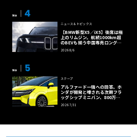
4
No
ニュース＆トピックス
【BMW新型X5／iX5】後席は極
上のリムジン。航続1000km超
のBEVも揃う中国専売ロング仕
様の全貌
2026 8/6
5
No
スクープ
アルファード一強への回答。ホ
ンダが開発と噂される次期フラ
ッグシップミニバン、800万円
超の勝算【予想CG】
2026 7/31