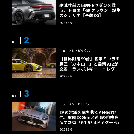
絶滅寸前の国産FRセダンを救
う、トヨタ「GRクラウン」誕生
のシナリオ【予想CG】
2026 8/7
2
No
ニュース＆トピックス
【世界限定99台】名車ミウラの
意匠「カネロニ」と最新V12が
交差。ランボルギーニ・レヴエ
ルトに60周年記念車が登場
2026 8/7
3
No
ニュース＆トピックス
EVの常識を撃ち抜くAMGの野
性。航続800kmと直6の咆哮を
宿す新型「GT 53 4ドアクーペ」
2026 8/8