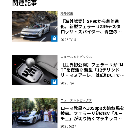
関連記事
海外試乗
【海外試乗】SF90から劇的進
化。新型フェラーリ849テスタ
ロッサ・スパイダー、青空の下
で1050psが放つ驚きの動的クオ
2026 7/15
リティ《LE VOLANT LAB》
ニュース＆トピックス
【世界初公開】フェラーリが“M
T”を復活!? 新型「12チリンド
リ・マヌアーレ」は8速DCTで
珠玉のシフトフィールを再現《L
2026 7/4
E VOLANT LAB》
ニュース＆トピックス
ローマ教皇へ1050psの跳ね馬を
披露。フェラーリ初のEV「ルー
チェ」が切り拓くマラネッロの
新章
2026 5/27