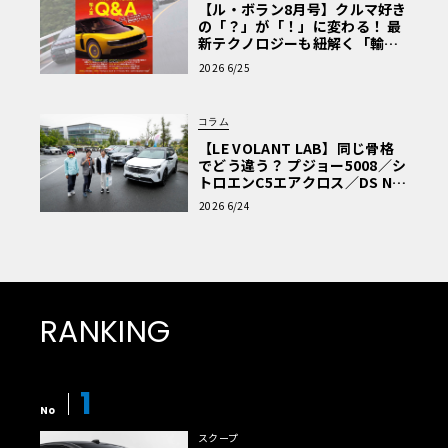
【ル・ボラン8月号】クルマ好き
の「？」が「！」に変わる！ 最
新テクノロジーも紐解く「輸入
車Q&A」
2026 6/25
コラム
【LE VOLANT LAB】同じ骨格
でどう違う？ プジョー5008／シ
トロエンC5エアクロス／DS Nº4
読者一気乗りレポート
2026 6/24
RANKING
1
No
スクープ