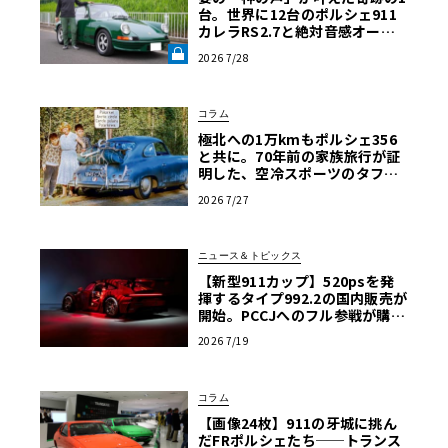
速記録に地元も湧く
台。世界に12台のポルシェ911
カレラRS2.7と絶対音感オーナ
ーの究極空冷ライフ【愛車と原
2026 7/28
体験】《LE VOLANT LAB》
ストレートで250km/hを超えるスピードを記録した911 GT
3 RSの新記録は、シュトゥットガルトを拠点とするポルシ
ェブランドの、輝かしい功績のリストにその名を刻むもの
コラム
となった。
極北への1万kmもポルシェ356
と共に。70年前の家族旅行が証
明した、空冷スポーツのタフな
真価
2026 7/27
525PSの992型911 GT3 RSは、ポルシェの4.0リッター自然
吸気フラット6エンジンを搭載する[燃料消費量*複合値(WL
TP)13.4L/100km、CO2排出量*複合値(WLTP)305g/km]。
ニュース＆トピックス
究極のロードゴーイングサーキットカーと謳われるGT3 RS
【新型911カップ】520psを発
揮するタイプ992.2の国内販売が
は、エアロダイナミクス、特にコーナーでのグリップを向
開始。PCCJへのフル参戦が購入
上させるダウンフォースの追加と、ステアリングの簡単な
の条件に
2026 7/19
操作による数度のアジャスタビリティーに重点を置くこと
で、その速さも実現している。
コラム
【画像24枚】911の牙城に挑ん
「サーキットの後方セクションではGT3 RSが本領を発揮
だFRポルシェたち──トランス