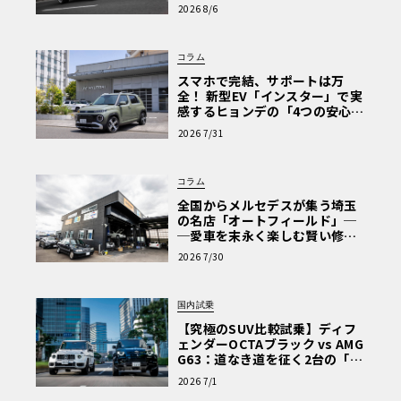
アリーEVもBICにアタックし、2m10秒313という素晴らし
心と、Cクラスで味わうシルキー
2026 8/6
な走り〈PR〉
いラップタイムを記録した。タイカン・ターボSでのカー
ティケヤン氏のラップの後、元F1スターはEVの有望な未来
コラム
が見えたという。
スマホで完結、サポートは万
全！ 新型EV「インスター」で実
感するヒョンデの「4つの安心」
「こんなに加速が速いなんて信じられない。ステアリング
【第1回・ヒョンデ6つの疑問：
2026 7/31
Why? Hyundai?】〈PR〉
も素晴らしい。とても正確で、素晴らしいフィードバック
があるから、コース上に正確にクルマを置くことができ
コラム
る。いま、EVを運転するのがとても楽しくなっているし、
全国からメルセデスが集う埼玉
このタイカン・ターボSのようなクルマの楽しさは、まさ
の名店「オートフィールド」─
にそこにある。パフォーマンスEVには明るい未来があると
─愛車を末永く楽しむ賢い修理
術と、プロがフックス製オイル
思うよ」とカーティケヤン氏。
2026 7/30
を選ぶ理由〈PR〉
国内試乗
911GT3RSとタイカン ターボSによって、ポルシェはポルシ
【究極のSUV比較試乗】ディフ
ェ本来のDNAを強調した。伝統的な内燃機関車(ICE)とバッ
ェンダーOCTAブラック vs AMG
テリー電気自動車(BEV)の両分野で比類ない実力を発揮し
G63：道なき道を征く2台の「対
たことで、ポルシェはインドで最も速い自動車ブランドと
極的アプローチ」
2026 7/1
しての地位を確固たるものとし、市街地でもレーストラッ