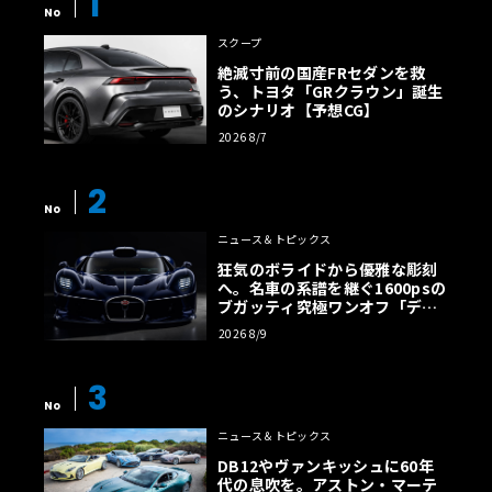
1
No
スクープ
絶滅寸前の国産FRセダンを救
う、トヨタ「GRクラウン」誕生
のシナリオ【予想CG】
2026 8/7
2
No
ニュース＆トピックス
狂気のボライドから優雅な彫刻
へ。名車の系譜を継ぐ1600psの
ブガッティ究極ワンオフ「デス
トリエ」
2026 8/9
3
No
ニュース＆トピックス
DB12やヴァンキッシュに60年
代の息吹を。アストン・マーテ