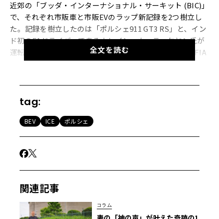
近郊の「ブッダ・インターナショナル・サーキット (BIC)」
で、それぞれ市販車と市販EVのラップ新記録を2つ樹立し
た。記録を樹立したのは「ポルシェ911 GT3 RS」と、イン
ド初のF1ドライバーであるナレイン・カーティケヤン氏が
全文を読む
運転した「タイカン・ターボS」だ。ラップタイムは、FIA
に加盟するインドのモータースポーツ団体「インドモータ
ースポーツクラブ連盟 (FMSCI)」によって検証された。
tag:
GT3 RSをドライブした元F1スターであるナレイン・カーテ
ィケヤン氏は、自身が2019年に「911 GT2 RS」で記録した
BEV
ICE
ポルシェ
2m00.266秒という従来の記録を更新し、1m59.854秒とい
うラップタイムを新たに記録した。この新記録により、ポ
ルシェ911 GT3 RSはブッダ・インターナショナル・サーキ
ット最速の市販車となり、サーキットを2分以内で周回した
唯一のクルマとなった。
関連記事
コラム
【写真7枚】ンド初のF1ドライバーが祖国で叩き出した最
妻の「神の声」が叶えた奇跡の1