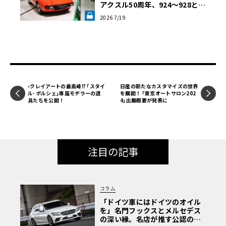
アクスル50周年、924～928と幻
し、ロングDや高速コーナーではGT2 RSよりも時速20～25
のプロトタイプの軌跡《LE VOL
kmは速いはずだ。だからタイムを大きく稼ぐことができ
2026 7/19
ANT LAB》
た。このサーキットの武器を運転するのは素晴らしい経験
だよ。私はポルシェの大ファンで、彼らはこのクルマで素
晴らしい仕事をしてくれた」とカーティケヤン氏は語っ
た。
クレイアートの最高峰!? ｢スタイ
日産の新たなカスタマイズの世界
ル･ポルシェ｣専属モデラーの道
を展開！ ｢東京オートサロン202
GT3 RSのほかに、タイカン・ターボSもラップレコードを
具たちを公開！
4｣出展概要が発表に
更新、BICを周回する市販EVとしては最速となった。タイ
カン・ターボSは、4輪に電力を供給するツイン電気モータ
ーを搭載し、最高出力750PS、最大トルク1,050Nmを発生
する[電力消費量*複合値(WLTP)23.4-22.0kWh/100km、CO
注目の記事
2排出量*複合値(WLTP)0g/km、電気航続距離*複合値(WLT
P)440-467km、市街地での電気航続距離*(WLTP)524-570k
m]。
コラム
「ドイツ車にはドイツのオイル
を」名門フックスとメルセデス
カーティケヤン氏が運転する、この4ドアスポーツラグジュ
の深い縁。名店が推す公認の安