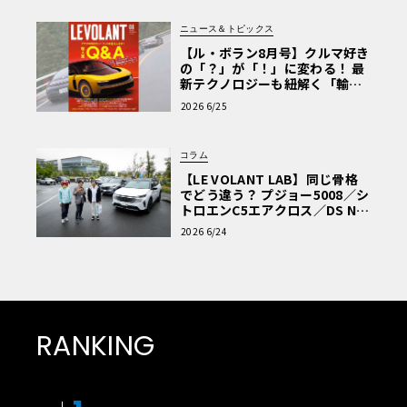
クでも卓越した走りを披露していく。
ニュース＆トピックス
【ル・ボラン8月号】クルマ好き
の「？」が「！」に変わる！ 最
新テクノロジーも紐解く「輸入
車Q&A」
2026 6/25
コラム
【LE VOLANT LAB】同じ骨格
でどう違う？ プジョー5008／シ
トロエンC5エアクロス／DS Nº4
読者一気乗りレポート
2026 6/24
RANKING