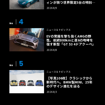
ィンが放つ世界限定5台の特別コ
レクション
2026 8/9
4
No
ニュース＆トピックス
EVの常識を撃ち抜くAMGの野
性。航続800kmと直6の咆哮を
宿す新型「GT 53 4ドアクーペ」
2026 8/8
5
No
ニュース＆トピックス
【写真106枚】クラシックから
新時代へ。BMW製MINI、25年
のデザイン進化を辿る
2026 8/3