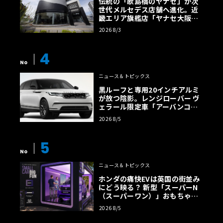
伝統の「歌島橋のヤナセ」が次
世代メルセデス店舗へ進化。近
畿エリア旗艦店「ヤナセ大阪支
店」がリニューアル
2026 8/3
4
No
ニュース＆トピックス
黒ルーフと専用20インチアルミ
が放つ陰影。レンジローバー ヴ
ェラール限定車「アーバンコン
トラスト・エディション」登場
2026 8/5
5
No
ニュース＆トピックス
ホンダの痛快EVは英国の街並み
にどう映る？ 新型「スーパーN
（スーパーワン）」おもちゃ箱
ツアーの全貌
2026 8/5