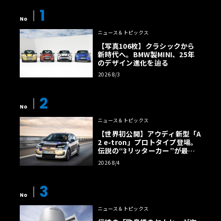
1
No
ニュース＆トピックス
【写真106枚】クラシックから
新時代へ。BMW製MINI、25年
のデザイン進化を辿る
2026 8/3
2
No
ニュース＆トピックス
【世界初公開】アウディ新型「A
2 e-tron」プロトタイプ登場。
伝説の“3リッターカー”が最高
効率エントリーBEVとして復活
2026 8/4
【画像38枚】
3
No
ニュース＆トピックス