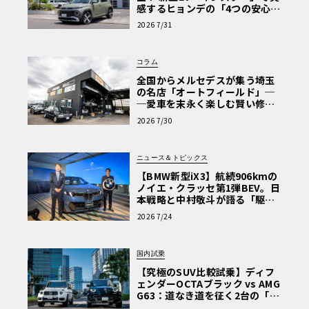
感するヒョンデの「4つの安心」
【第1回・ヒョンデ6つの疑問：
2026 7/31
Why? Hyundai?】〈PR〉
コラム
全国からメルセデスが集う埼玉
の名店「オートフィールド」─
─愛車を末永く楽しむ賢い修理
術と、プロがフックス製オイル
2026 7/30
を選ぶ理由〈PR〉
ニュース＆トピックス
【BMW新型iX3】航続906kmの
ノイエ・クラッセ第1弾BEV。日
本戦略と中村敬斗が語る「駆け
ぬける歓び」
2026 7/24
国内試乗
【究極のSUV比較試乗】ディフ
ェンダーOCTAブラック vs AMG
G63：道なき道を征く2台の「対
極的アプローチ」