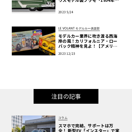
ホーネット」【モデルカーズ】
2023 5/24
LE VOLANT モデルカー俱楽部
モデルカー業界に吹き渡る西海
岸の風！カリフォルニア・ロー
バック精神を見よ！【アメリカ
ンカープラモ・クロニクル】第1
2023 12/23
7回
注目の記事
コラム
スマホで完結、サポートは万
全！ 新型EV「インスター」で実