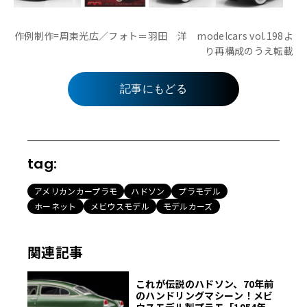
作例制作=周東光広／フォト＝羽田 洋 modelcars vol.198よ
り再構成のうえ転載
記事にもどる
tag:
アメリカンカープラモ
ハドソン
プラモデル
ホーネット
メビウスモデル
モデルカーズ
関連記事
これが伝説のハドソン、70年前
のハンドリングマシーン！メビ
ウスモデル製プラモ「1954年型