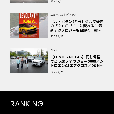
2026 7/1
ニュース＆トピックス
【ル・ボラン8月号】クルマ好き
の「？」が「！」に変わる！ 最
新テクノロジーも紐解く「輸入
車Q&A」
2026 6/25
コラム
【LE VOLANT LAB】同じ骨格
でどう違う？ プジョー5008／シ
トロエンC5エアクロス／DS Nº4
読者一気乗りレポート
2026 6/24
RANKING