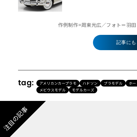
作例制作=周東光広／フォト＝羽田 洋 
記事にも
tag:
アメリカンカープラモ
ハドソン
プラモデル
ホー
メビウスモデル
モデルカーズ
注目の記事