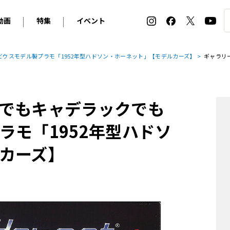
動画
特集
イベント
ィ
BMW
アルピナ
オリジナル動画
2026 サマータイヤ＆ホイール バイヤーズガイド
ル・ボラン カーズ・ミート2026横浜
ウスモデル製プラモ「1952年型ハドソン・ホーネット」【モデルカーズ】
ギャラリ
2025-2026 冬 スタッドレス＆ウインタータイヤ バイヤ
SNOW EXPERIENCE in TOGAKUSHI SKI FIE
デス・ベンツ
ポルシェ
フォルクスワーゲン
ホイールカタログ2025-2026冬
EV:LIFE FUTAKO TAMAGAWA 2026
ーヌ
シトロエン
DSオートモビル
ホイールカタログ
EV:LIFE KOBE 2025
でもキャデラックでも
ー
ルノー
アバルト
タイヤ特集
ル・ボラン カーズ・ミート2025横浜
ァ・ロメオ
フェラーリ
フィアット
ラモ「1952年型ハドソ
ルギーニ
マセラティ
アストン・マーティン
カーズ】
レー
ケータハム
ジャガー
ローバー
ロータス
マクラーレン
モーガン
ロールス・ロイス
キャデラック
シボレー
テスラ
ヒョンデ