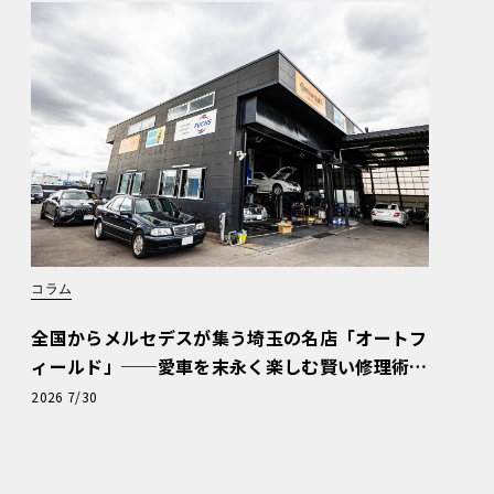
コラム
全国からメルセデスが集う埼玉の名店「オートフ
ィールド」──愛車を末永く楽しむ賢い修理術
と、プロがフックス製オイルを選ぶ理由〈PR〉
2026 7/30