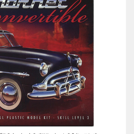
他
ス
トヨタ
日産
スバル
マツダ
ダイハツ
スズキ
他