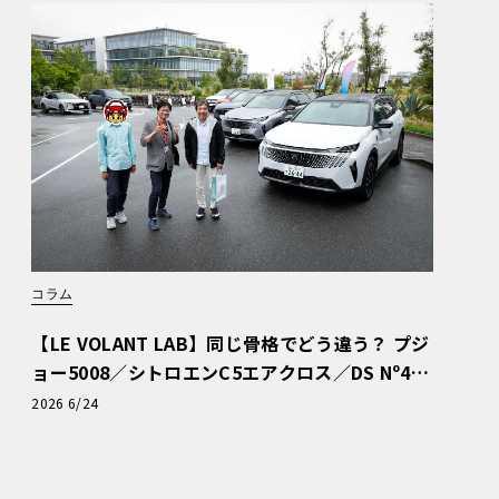
コラム
【LE VOLANT LAB】同じ骨格でどう違う？ プジ
ョー5008／シトロエンC5エアクロス／DS Nº4
読者一気乗りレポート
2026 6/24