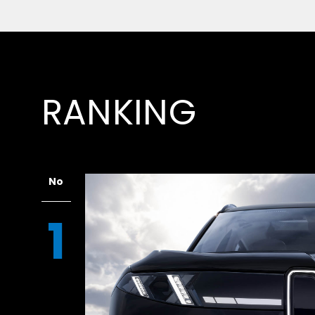
RANKING
No
1