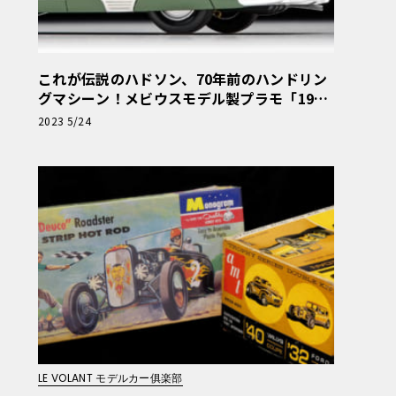
これが伝説のハドソン、70年前のハンドリン
グマシーン！メビウスモデル製プラモ「1954
年型ホーネット」【モデルカーズ】
2023 5/24
LE VOLANT モデルカー俱楽部