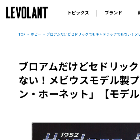
トピックス
ブランド
輸入車
アウデ
ニュース
TOP
ホビー
ブロアムだけどセドリックでもキャデラックでもない！メビ
スクープ
メルセ
試乗
アルピ
コラム
ブロアムだけどセドリック
プジョ
アルフ
ない！メビウスモデル製プ
ランボ
ン・ホーネット」【モデル
ベント
ランド
MINI
ボルボ
ジープ