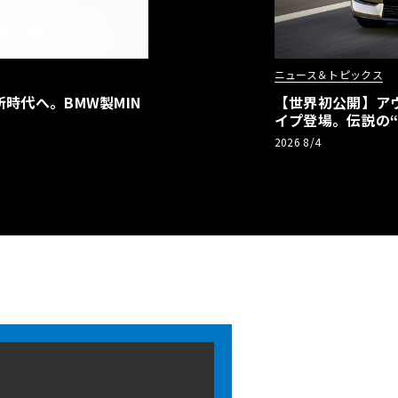
ニュース＆トピックス
時代へ。BMW製MIN
【世界初公開】アウデ
イプ登場。伝説の
リーBEVとして復
2026 8/4