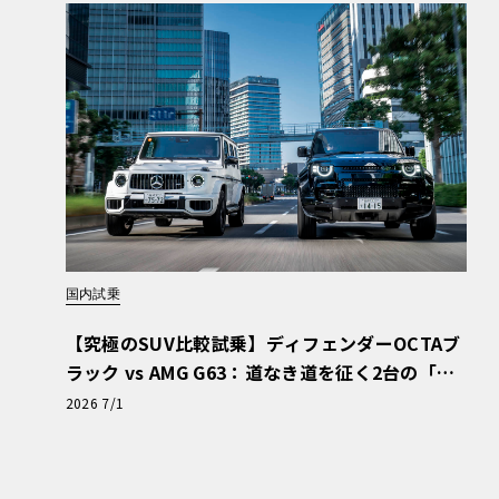
国内試乗
【究極のSUV比較試乗】ディフェンダーOCTAブ
ラック vs AMG G63：道なき道を征く2台の「対
極的アプローチ」
2026 7/1