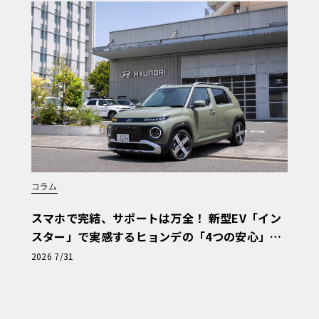
コラム
スマホで完結、サポートは万全！ 新型EV「イン
スター」で実感するヒョンデの「4つの安心」
【第1回・ヒョンデ6つの疑問：Why? Hyunda
2026 7/31
i?】〈PR〉