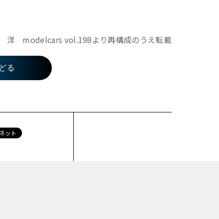
modelcars vol.198より再構成のうえ転載
どる
ネット