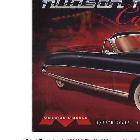
BYD
その
国産車
レクサ
ホンダ
三菱
光岡
その