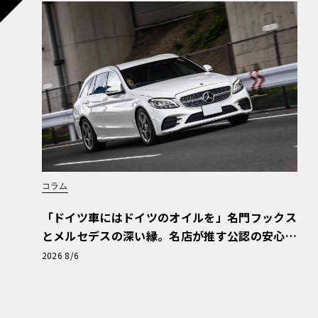
コラム
「ドイツ車にはドイツのオイルを」名門フックス
とメルセデスの深い縁。名店が推す公認の安心
と、Cクラスで味わうシルキーな走り〈PR〉
2026 8/6