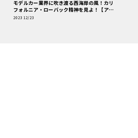
モデルカー業界に吹き渡る西海岸の風！カリ
フォルニア・ローバック精神を見よ！【アメ
リカンカープラモ・クロニクル】第17回
2023 12/23