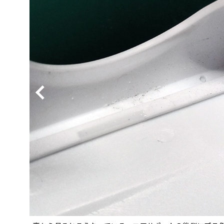
BYD
その
国産車
レクサ
ホンダ
三菱
光岡
その