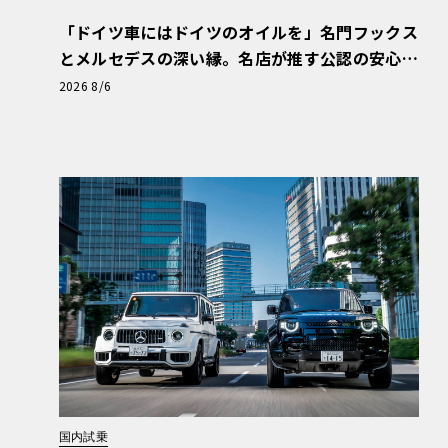
「ドイツ車にはドイツのオイルを」名門フックス
とメルセデスの深い縁。名店が推す公認の安心
と、Cクラスで味わうシルキーな走り〈PR〉
2026 8/6
国内試乗