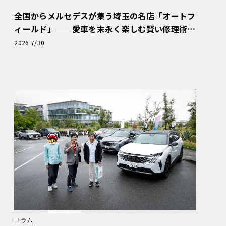
全国からメルセデスが集う埼玉の名店「オートフ
ィールド」──愛車を末永く楽しむ賢い修理術
と、プロがフックス製オイルを選ぶ理由〈PR〉
2026 7/30
コラム