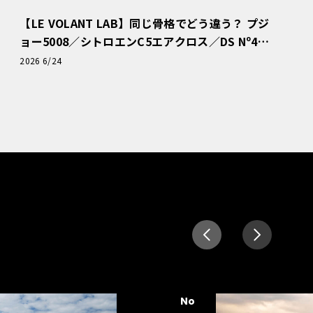
【LE VOLANT LAB】同じ骨格でどう違う？ プジ
ョー5008／シトロエンC5エアクロス／DS Nº4
読者一気乗りレポート
2026 6/24
No