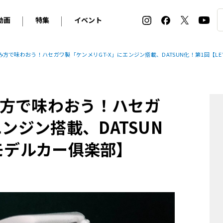
動画
特集
イベント
ィ
BMW
アルピナ
オリジナル動画
2026 サマータイヤ＆ホイール バイヤーズガイド
ル・ボラン カーズ・ミート2026横浜
で味わおう！ハセガワ製「ケンメリGT-X」にエンジン搭載、DATSUN化！第1回【LE V
2025-2026 冬 スタッドレス＆ウインタータイヤ バイヤ
SNOW EXPERIENCE in TOGAKUSHI SKI FIE
デス・ベンツ
ポルシェ
フォルクスワーゲン
ホイールカタログ2025-2026冬
EV:LIFE FUTAKO TAMAGAWA 2026
ーヌ
シトロエン
DSオートモビル
ホイールカタログ
EV:LIFE KOBE 2025
方で味わおう！ハセガ
ー
ルノー
アバルト
タイヤ特集
ル・ボラン カーズ・ミート2025横浜
ァ・ロメオ
フェラーリ
フィアット
ンジン搭載、DATSUN
ルギーニ
マセラティ
アストン・マーティン
T モデルカー俱楽部】
レー
ケータハム
ジャガー
ローバー
ロータス
マクラーレン
モーガン
ロールス・ロイス
キャデラック
シボレー
テスラ
ヒョンデ