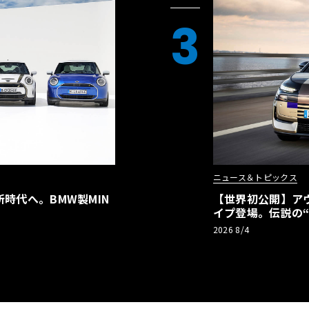
3
ニュース＆トピックス
時代へ。BMW製MIN
【世界初公開】アウデ
イプ登場。伝説の
リーBEVとして復
2026 8/4