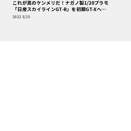
これが真のケンメリだ！ナガノ製1/20プラモ
「日産スカイラインGT-R」を初期GT-Xへと
復元！【モデルカーズ】
2022 3/25