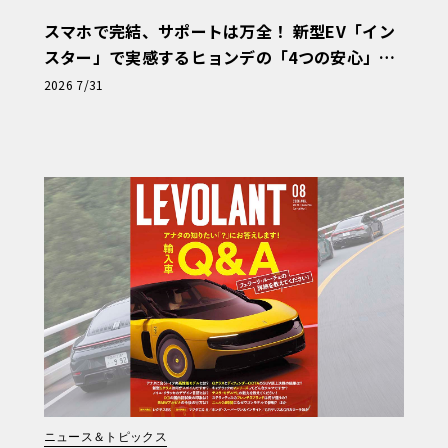
スマホで完結、サポートは万全！ 新型EV「イン
スター」で実感するヒョンデの「4つの安心」
【第1回・ヒョンデ6つの疑問：Why? Hyunda
2026 7/31
i?】〈PR〉
ニュース＆トピックス