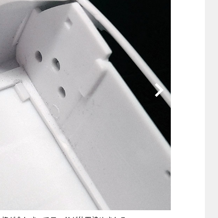
他
ス
トヨタ
日産
スバル
マツダ
ダイハツ
スズキ
他