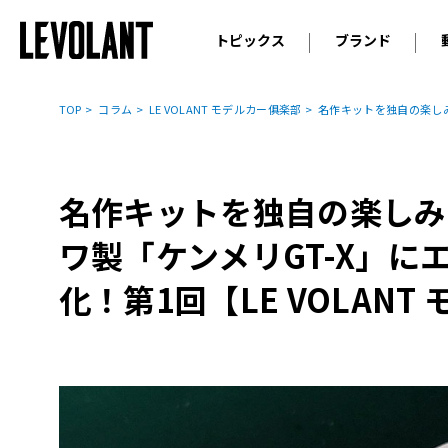
トピックス
ブランド
輸入車
アウデ
ニュース
TOP
コラム
LE VOLANT モデルカー俱楽部
名作キットを独自の楽しみ方
スクープ
メルセ
試乗
アルピ
コラム
名作キットを独自の楽しみ
プジョ
アルフ
ワ製「ケンメリGT-X」にエ
ランボ
化！第1回【LE VOLAN
ベント
ランド
MINI
ボルボ
ジープ