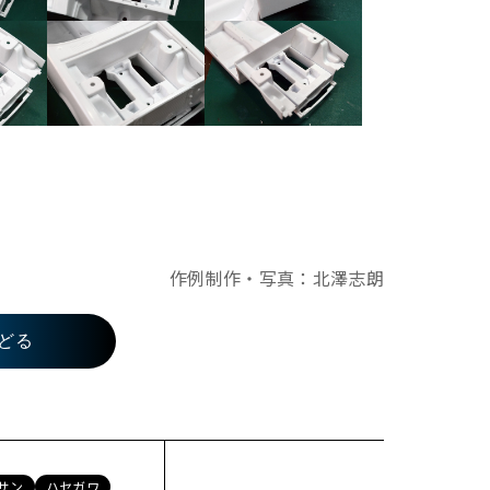
作例制作・写真：北澤志朗
どる
サン
ハセガワ