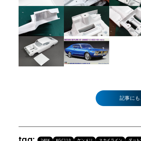
記事にも
tag:
240K
KGC110
ケンメリ
スカイライン
ダット