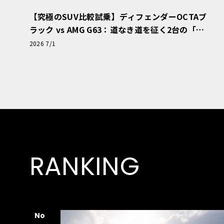
【究極のSUV比較試乗】ディフェンダーOCTAブ
ラック vs AMG G63：道なき道を征く2台の「対
極的アプローチ」
2026 7/1
RANKING
No