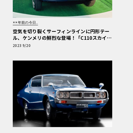
××年前の今日…
空気を切り裂くサーフィンラインに円形テー
ル、ケンメリの鮮烈な登場！「C110スカイラ
イン」発売!!【51年前の今日、こんなこと
2023 9/20
が…】