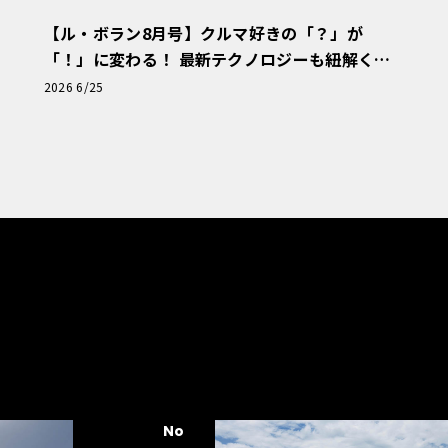
【ル・ボラン8月号】クルマ好きの「？」が
「！」に変わる！ 最新テクノロジーも紐解く
「輸入車Q&A」
2026 6/25
No