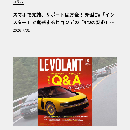
コラム
スマホで完結、サポートは万全！ 新型EV「イン
スター」で実感するヒョンデの「4つの安心」
【第1回・ヒョンデ6つの疑問：Why? Hyunda
2026 7/31
i?】〈PR〉