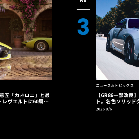
No
3
ニュース＆トピックス
の意匠「カネロニ」と最
【GR86一部改良
・レヴエルトに60周年
ト。名色ソリッド
極みへ
2026 8/6