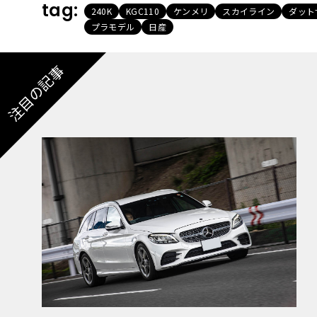
tag:
240K
KGC110
ケンメリ
スカイライン
ダット
プラモデル
日産
注目の記事