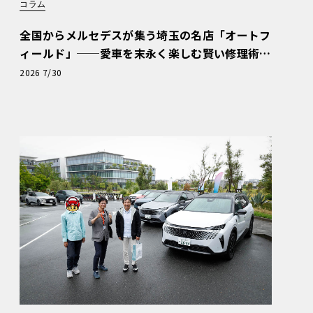
コラム
全国からメルセデスが集う埼玉の名店「オートフ
ィールド」──愛車を末永く楽しむ賢い修理術
と、プロがフックス製オイルを選ぶ理由〈PR〉
2026 7/30