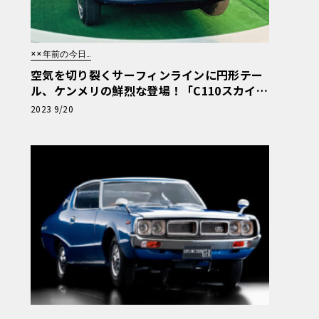
××年前の今日…
空気を切り裂くサーフィンラインに円形テー
ル、ケンメリの鮮烈な登場！「C110スカイラ
イン」発売!!【51年前の今日、こんなこと
2023 9/20
が…】