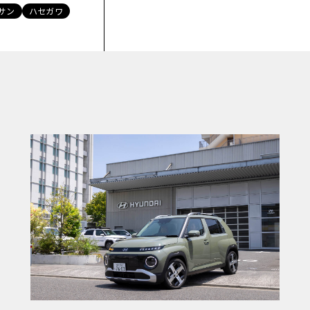
サン
ハセガワ