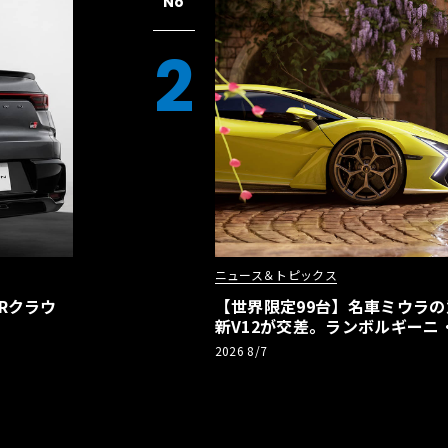
No
2
ニュース＆トピックス
Rクラウ
【世界限定99台】名車ミウラ
新V12が交差。ランボルギーニ
記念車が登場
2026 8/7