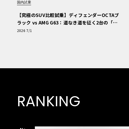
国内試乗
【究極のSUV比較試乗】ディフェンダーOCTAブ
ラック vs AMG G63：道なき道を征く2台の「対
極的アプローチ」
2026 7/1
RANKING