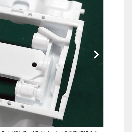
他
ス
トヨタ
日産
スバル
マツダ
ダイハツ
スズキ
他