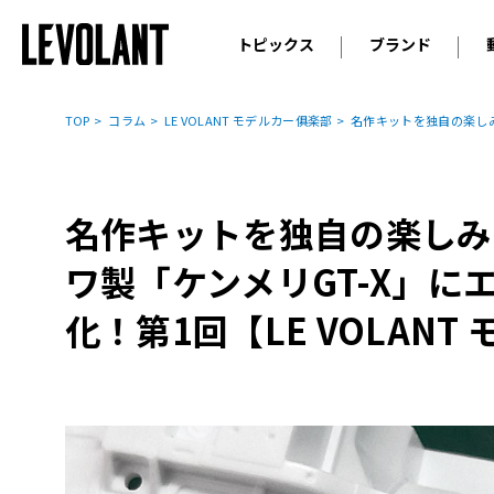
トピックス
ブランド
輸入車
アウデ
ニュース
TOP
コラム
LE VOLANT モデルカー俱楽部
名作キットを独自の楽しみ方
スクープ
メルセ
試乗
アルピ
コラム
名作キットを独自の楽しみ
プジョ
アルフ
ワ製「ケンメリGT-X」にエ
ランボ
化！第1回【LE VOLAN
ベント
ランド
MINI
ボルボ
ジープ