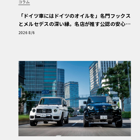
コラム
「ドイツ車にはドイツのオイルを」名門フックス
とメルセデスの深い縁。名店が推す公認の安心
と、Cクラスで味わうシルキーな走り〈PR〉
2026 8/6