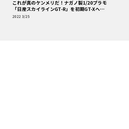
これが真のケンメリだ！ナガノ製1/20プラモ
「日産スカイラインGT-R」を初期GT-Xへと
復元！【モデルカーズ】
2022 3/25