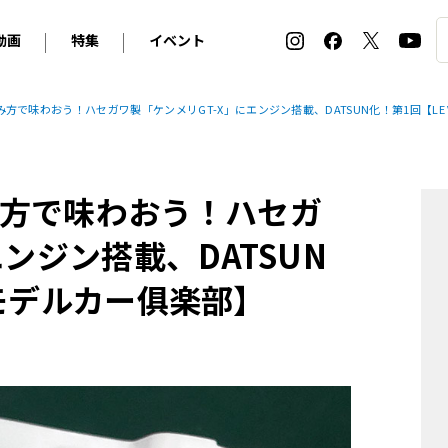
動画
特集
イベント
ィ
BMW
アルピナ
オリジナル動画
2026 サマータイヤ＆ホイール バイヤーズガイド
ル・ボラン カーズ・ミート2026横浜
で味わおう！ハセガワ製「ケンメリGT-X」にエンジン搭載、DATSUN化！第1回【LE V
2025-2026 冬 スタッドレス＆ウインタータイヤ バイヤ
SNOW EXPERIENCE in TOGAKUSHI SKI FIE
デス・ベンツ
ポルシェ
フォルクスワーゲン
ホイールカタログ2025-2026冬
EV:LIFE FUTAKO TAMAGAWA 2026
ーヌ
シトロエン
DSオートモビル
ホイールカタログ
EV:LIFE KOBE 2025
方で味わおう！ハセガ
ー
ルノー
アバルト
タイヤ特集
ル・ボラン カーズ・ミート2025横浜
ァ・ロメオ
フェラーリ
フィアット
ンジン搭載、DATSUN
ルギーニ
マセラティ
アストン・マーティン
T モデルカー俱楽部】
レー
ケータハム
ジャガー
ローバー
ロータス
マクラーレン
モーガン
ロールス・ロイス
キャデラック
シボレー
テスラ
ヒョンデ