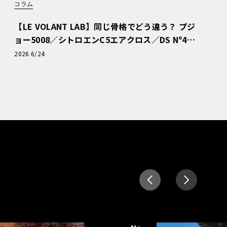
コラム
【LE VOLANT LAB】同じ骨格でどう違う？ プジ
ョー5008／シトロエンC5エアクロス／DS Nº4
読者一気乗りレポート
2026 6/24