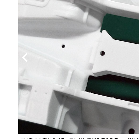
BYD
その
国産車
レクサ
ホンダ
三菱
光岡
その