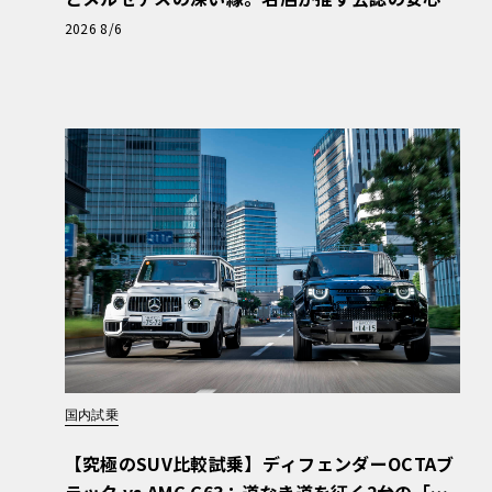
と、Cクラスで味わうシルキーな走り〈PR〉
2026 8/6
国内試乗
【究極のSUV比較試乗】ディフェンダーOCTAブ
ラック vs AMG G63：道なき道を征く2台の「対