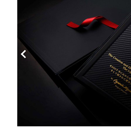
BYD
その
国産車
レクサ
ホンダ
三菱
光岡
その