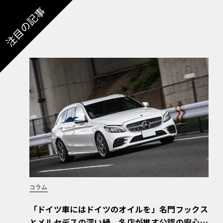
注目の記事
コラム
「ドイツ車にはドイツのオイルを」名門フックス
とメルセデスの深い縁。名店が推す公認の安心