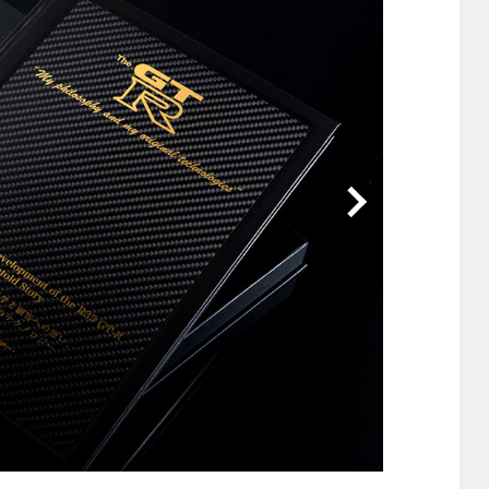
他
ス
トヨタ
日産
スバル
マツダ
ダイハツ
スズキ
他