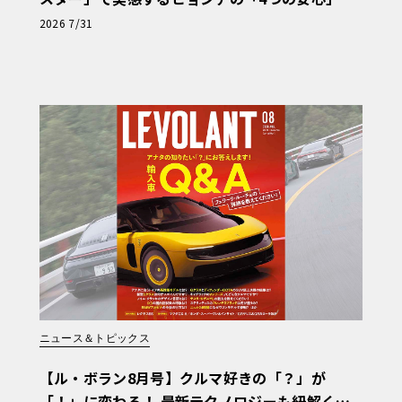
【第1回・ヒョンデ6つの疑問：Why? Hyunda
2026 7/31
i?】〈PR〉
ニュース＆トピックス
【ル・ボラン8月号】クルマ好きの「？」が
「！」に変わる！ 最新テクノロジーも紐解く