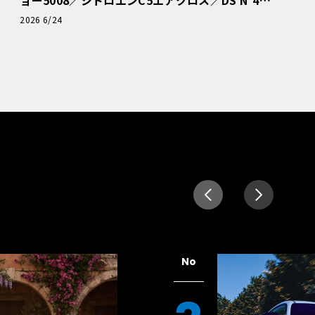
読者一気乗りレポート
2026 6/24
No