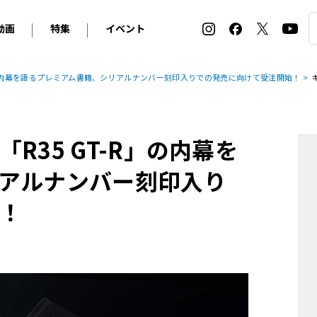
動画
特集
イベント
ィ
BMW
アルピナ
オリジナル動画
2026 サマータイヤ＆ホイール バイヤーズガイド
ル・ボラン カーズ・ミート2026横浜
R」の内幕を語るプレミアム書籍、シリアルナンバー刻印入りでの発売に向けて受注開始！
2025-2026 冬 スタッドレス＆ウインタータイヤ バイヤ
SNOW EXPERIENCE in TOGAKUSHI SKI FIE
デス・ベンツ
ポルシェ
フォルクスワーゲン
ホイールカタログ2025-2026冬
EV:LIFE FUTAKO TAMAGAWA 2026
ーヌ
シトロエン
DSオートモビル
ホイールカタログ
EV:LIFE KOBE 2025
R35 GT-R」の内幕を
ー
ルノー
アバルト
タイヤ特集
ル・ボラン カーズ・ミート2025横浜
ァ・ロメオ
フェラーリ
フィアット
アルナンバー刻印入り
ルギーニ
マセラティ
アストン・マーティン
！
レー
ケータハム
ジャガー
ローバー
ロータス
マクラーレン
モーガン
ロールス・ロイス
キャデラック
シボレー
テスラ
ヒョンデ