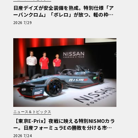
日産デイズが安全装備を熟成。特別仕様「ア
ーバンクロム」「ボレロ」が放つ、軽の枠を
超えた存在感
2026 7/29
ニュース＆トピックス
【東京E-Prix】夜戦に映える特別NISMOカラ
ー。日産フォーミュラEの勝敗を分ける市販E
V由来の「ドライバビリティ」
2026 7/24