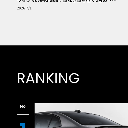
極的アプローチ」
2026 7/1
RANKING
No