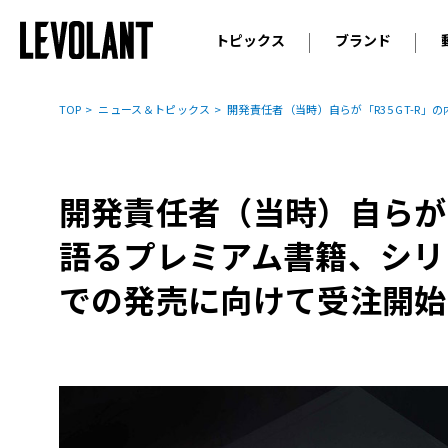
トピックス
ブランド
輸入車
アウデ
ニュース
TOP
ニュース＆トピックス
開発責任者（当時）自らが「R35 GT-
スクープ
メルセ
試乗
アルピ
コラム
開発責任者（当時）自らが「
プジョ
アルフ
語るプレミアム書籍、シリ
ランボ
での発売に向けて受注開始
ベント
ランド
MINI
ボルボ
ジープ