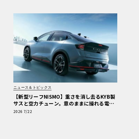
ニュース＆トピックス
【新型リーフNISMO】重さを消し去るKYB製
サスと空力チューン。意のままに操れる電動F
Fスポーツ
2026 7/22