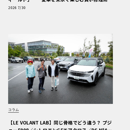
と、プロがフックス製オイルを選ぶ理由〈PR〉
2026 7/30
コラム
【LE VOLANT LAB】同じ骨格でどう違う？ プジ
ョー5008／シトロエンC5エアクロス／DS Nº4