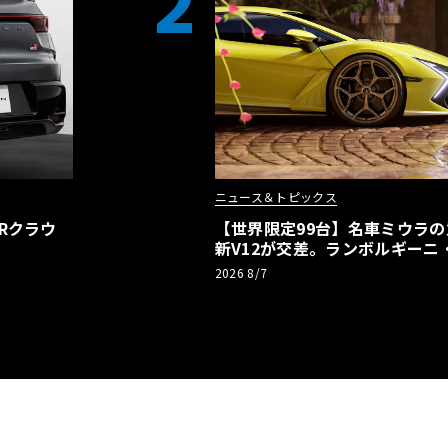
2
ニュース＆トピックス
Rクラウ
【世界限定99台】名車ミウラ
新V12が交差。ランボルギーニ
記念車が登場
2026 8/7