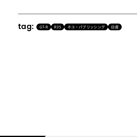
tag:
GT-R
R35
ネコ・パブリッシング
日産