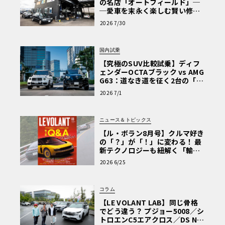
の名店「オートフィールド」─
─愛車を末永く楽しむ賢い修理
術と、プロがフックス製オイル
2026 7/30
を選ぶ理由〈PR〉
国内試乗
【究極のSUV比較試乗】ディフ
ェンダーOCTAブラック vs AMG
G63：道なき道を征く2台の「対
極的アプローチ」
2026 7/1
ニュース＆トピックス
【ル・ボラン8月号】クルマ好き
の「？」が「！」に変わる！ 最
新テクノロジーも紐解く「輸入
車Q&A」
2026 6/25
コラム
【LE VOLANT LAB】同じ骨格
でどう違う？ プジョー5008／シ
トロエンC5エアクロス／DS Nº4