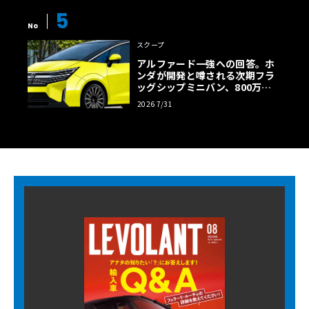
5
No
スクープ
アルファード一強への回答。ホ
ンダが開発と噂される次期フラ
ッグシップミニバン、800万円
超の勝算【予想CG】
2026 7/31