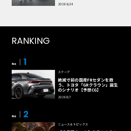
読者一気乗りレポート
2026 6/24
RANKING
1
No
スクープ
絶滅寸前の国産FRセダンを救
う、トヨタ「GRクラウン」誕生
のシナリオ【予想CG】
2026 8/7
2
No
ニュース＆トピックス