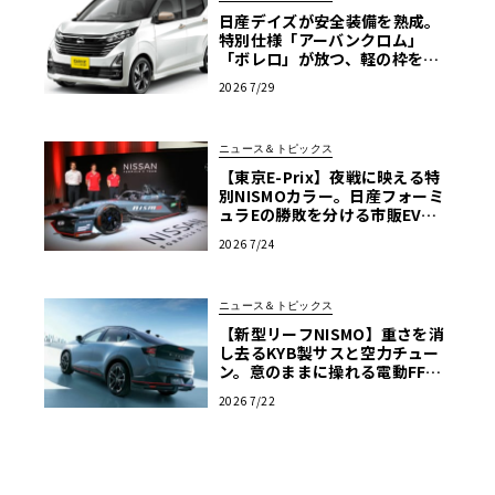
日産デイズが安全装備を熟成。
特別仕様「アーバンクロム」
「ボレロ」が放つ、軽の枠を超
えた存在感
2026 7/29
ニュース＆トピックス
【東京E-Prix】夜戦に映える特
別NISMOカラー。日産フォーミ
ュラEの勝敗を分ける市販EV由
来の「ドライバビリティ」
2026 7/24
ニュース＆トピックス
【新型リーフNISMO】重さを消
し去るKYB製サスと空力チュー
ン。意のままに操れる電動FFス
ポーツ
2026 7/22