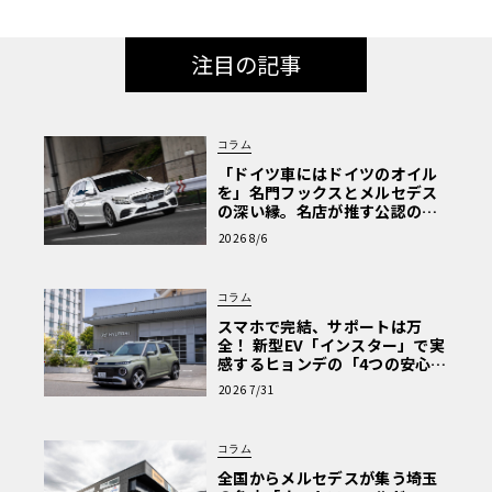
注目の記事
コラム
「ドイツ車にはドイツのオイル
を」名門フックスとメルセデス
の深い縁。名店が推す公認の安
心と、Cクラスで味わうシルキー
2026 8/6
な走り〈PR〉
コラム
スマホで完結、サポートは万
全！ 新型EV「インスター」で実
感するヒョンデの「4つの安心」
【第1回・ヒョンデ6つの疑問：
2026 7/31
Why? Hyundai?】〈PR〉
コラム
全国からメルセデスが集う埼玉