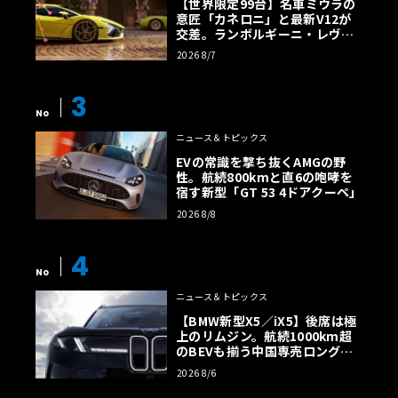
【世界限定99台】名車ミウラの
意匠「カネロニ」と最新V12が
交差。ランボルギーニ・レヴエ
ルトに60周年記念車が登場
2026 8/7
3
No
ニュース＆トピックス
EVの常識を撃ち抜くAMGの野
性。航続800kmと直6の咆哮を
宿す新型「GT 53 4ドアクーペ」
2026 8/8
4
No
ニュース＆トピックス
【BMW新型X5／iX5】後席は極
上のリムジン。航続1000km超
のBEVも揃う中国専売ロング仕
様の全貌
2026 8/6