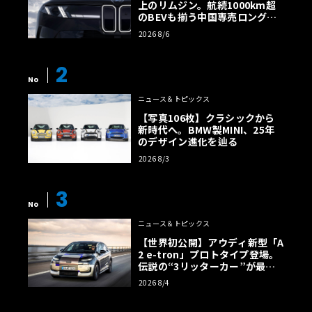
上のリムジン。航続1000km超
のBEVも揃う中国専売ロング仕
様の全貌
2026 8/6
2
No
ニュース＆トピックス
【写真106枚】クラシックから
新時代へ。BMW製MINI、25年
のデザイン進化を辿る
2026 8/3
3
No
ニュース＆トピックス
【世界初公開】アウディ新型「A
2 e-tron」プロトタイプ登場。
伝説の“3リッターカー”が最高
効率エントリーBEVとして復活
2026 8/4
【画像38枚】