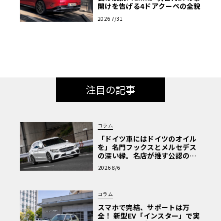
開けを告げる4ドアクーペの全貌
2026 7/31
注目の記事
コラム
「ドイツ車にはドイツのオイル
を」名門フックスとメルセデス
の深い縁。名店が推す公認の安
心と、Cクラスで味わうシルキー
2026 8/6
な走り〈PR〉
コラム
スマホで完結、サポートは万
全！ 新型EV「インスター」で実