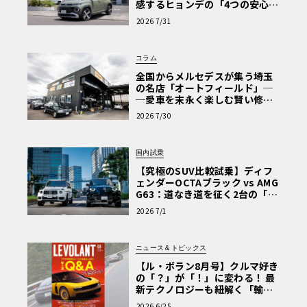
感するヒョンデの「4つの安心」
【第1回・ヒョンデ6つの疑問：
2026 7/31
Why? Hyundai?】〈PR〉
コラム
全国からメルセデスが集う埼玉
の名店「オートフィールド」─
─愛車を末永く楽しむ賢い修理
術と、プロがフックス製オイル
2026 7/30
を選ぶ理由〈PR〉
国内試乗
【究極のSUV比較試乗】ディフ
ェンダーOCTAブラック vs AMG
G63：道なき道を征く2台の「対
極的アプローチ」
2026 7/1
ニュース＆トピックス
【ル・ボラン8月号】クルマ好き
の「？」が「！」に変わる！ 最
新テクノロジーも紐解く「輸入
車Q&A」
2026 6/25