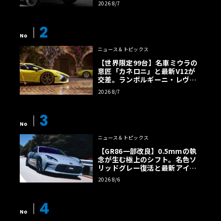
2026 8/7
2
No
ニュース＆トピックス
【世界限定99台】名車ミウラの
意匠「カネロニ」と最新V12が
交差。ランボルギーニ・レヴエ
ルトに60周年記念車が登場
2026 8/7
3
No
ニュース＆トピックス
【GR86一部改良】0.5mmの執
念が生む極上のシフト。名色ソ
リッドグレー復活と最新アイサ
イトでFRの極みへ
2026 8/6
4
No