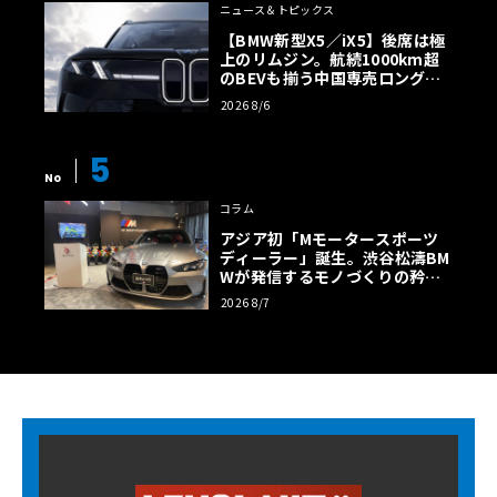
ニュース＆トピックス
【BMW新型X5／iX5】後席は極
上のリムジン。航続1000km超
のBEVも揃う中国専売ロング仕
様の全貌
2026 8/6
5
No
コラム
アジア初「Mモータースポーツ
ディーラー」誕生。渋谷松濤BM
Wが発信するモノづくりの矜持
【木下隆之コラム】
2026 8/7