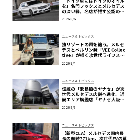
「ドイツ車にはドイツのオイル
を」名門フックスとメルセデス
の深い縁。名店が推す公認の安
心と、Cクラスで味わうシルキー
2026 8/6
な走り〈PR〉
ニュース＆トピックス
独リゾートの風を纏う。メルセ
デスとベルリン発「VEE Collec
tive」が描く次世代ライフスタ
イル限定トートバッグ
2026 8/4
ニュース＆トピックス
伝統の「歌島橋のヤナセ」が次
世代メルセデス店舗へ進化。近
畿エリア旗艦店「ヤナセ大阪支
店」がリニューアル
2026 8/3
ニュース＆トピックス
【新型CLA】メルセデス国内最
長の航続771km。次世代EVの幕