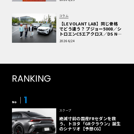
コラム
【LE VOLANT LAB】同じ骨格
でどう違う？ プジョー5008／シ
トロエンC5エアクロス／DS Nº4
読者一気乗りレポート
2026 6/24
RANKING
1
No
スクープ
絶滅寸前の国産FRセダンを救
う、トヨタ「GRクラウン」誕生
のシナリオ【予想CG】