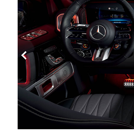
BYD
その
国産車
レクサ
ホンダ
三菱
光岡
その