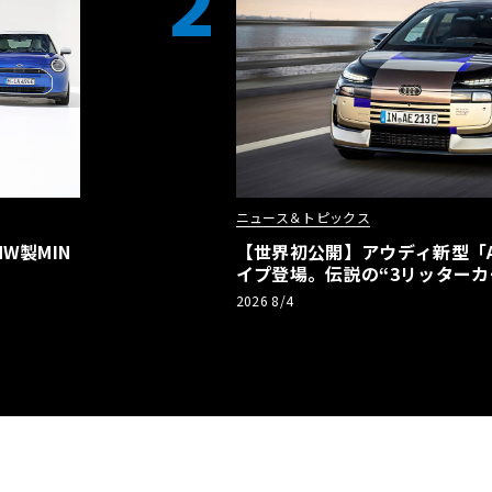
2
ニュース＆トピックス
W製MIN
【世界初公開】アウディ新型「A2
イプ登場。伝説の“3リッターカ
リーBEVとして復活【画像38枚
2026 8/4