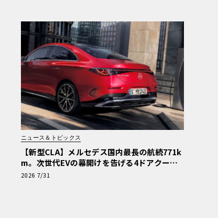
ニュース＆トピックス
【新型CLA】メルセデス国内最長の航続771k
m。次世代EVの幕開けを告げる4ドアクーペ
の全貌
2026 7/31