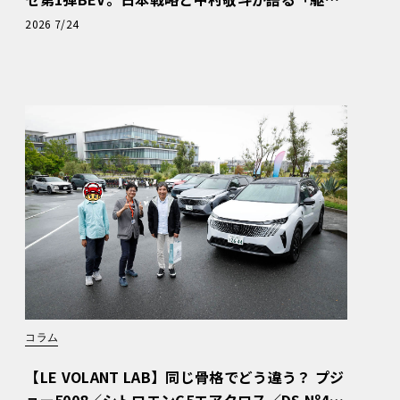
ぬける歓び」
2026 7/24
コラム
【LE VOLANT LAB】同じ骨格でどう違う？ プジ