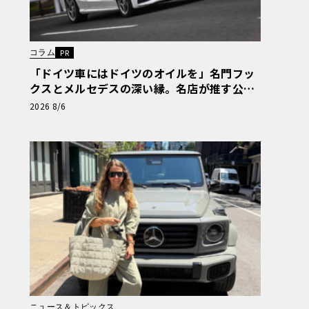
コラム
PR
「ドイツ車にはドイツのオイルを」名門フッ
クスとメルセデスの深い縁。名店が推す公認
の安心と、Cクラスで味わうシルキーな走り
2026 8/6
〈PR〉
ニュース＆トピックス