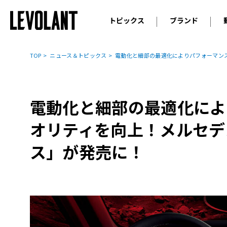
トピックス
ブランド
輸入車
アウデ
ニュース
TOP
ニュース＆トピックス
電動化と細部の最適化によりパフォーマン
スクープ
メルセ
試乗
アルピ
コラム
電動化と細部の最適化によ
プジョ
アルフ
オリティを向上！メルセデ
ランボ
ス」が発売に！
ベント
ランド
MINI
ボルボ
ジープ