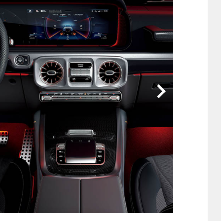
他
ス
トヨタ
日産
スバル
マツダ
ダイハツ
スズキ
他