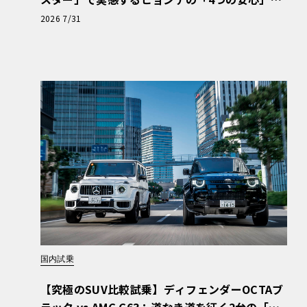
【第1回・ヒョンデ6つの疑問：Why? Hyunda
2026 7/31
i?】〈PR〉
国内試乗
【究極のSUV比較試乗】ディフェンダーOCTAブ