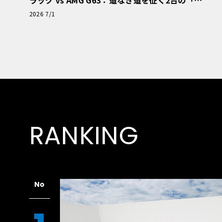
ラック vs AMG G63：道なき道を征く2台の「対
極的アプローチ」
2026 7/1
RANKING
No