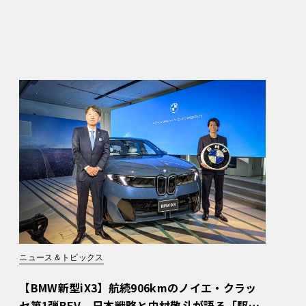
ニュース＆トピックス
【BMW新型iX3】航続906kmのノイエ・クラッ
セ第1弾BEV。日本戦略と中村敬斗が語る「駆け