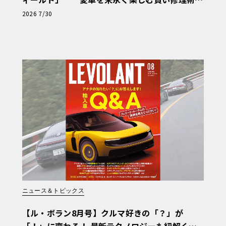
と、プロがフックス製オイルを選ぶ理由〈PR〉
2026 7/30
ニュース＆トピックス
【ル・ボラン8月号】クルマ好きの「？」が