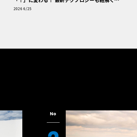
「！」に変わる！ 最新テクノロジーも紐解く
「輸入車Q&A」
2026 6/25
No