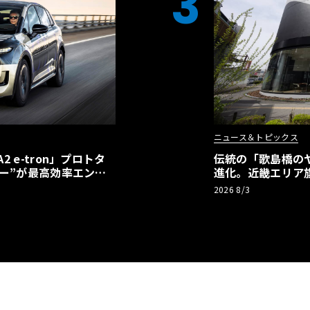
3
ニュース＆トピックス
 e-tron」プロトタ
伝統の「歌島橋の
ー”が最高効率エント
進化。近畿エリア
】
ーアル
2026 8/3