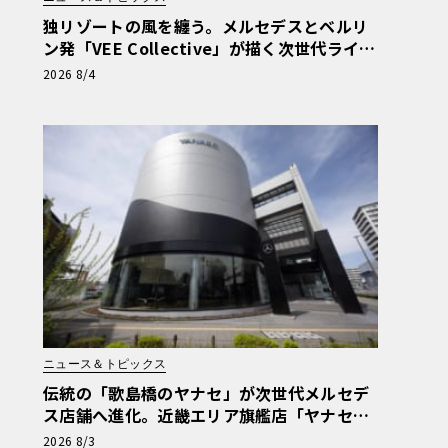
独リゾートの風を纏う。メルセデスとベルリ
ン発「VEE Collective」が描く次世代ライフ
スタイル限定トートバッグ
2026 8/4
ニュース＆トピックス
伝統の「歌島橋のヤナセ」が次世代メルセデ
ス店舗へ進化。近畿エリア旗艦店「ヤナセ大
阪支店」がリニューアル
2026 8/3