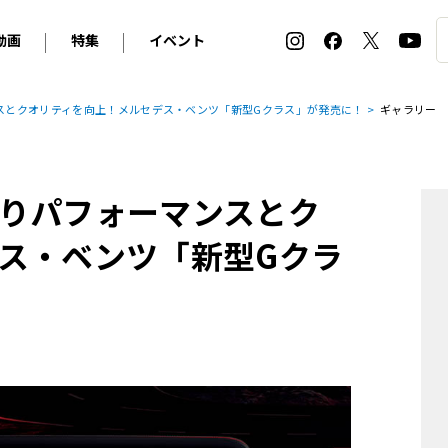
動画
特集
イベント
ィ
BMW
アルピナ
オリジナル動画
2026 サマータイヤ＆ホイール バイヤーズガイド
ル・ボラン カーズ・ミート2026横浜
スとクオリティを向上！メルセデス・ベンツ「新型Gクラス」が発売に！
ギャラリー
2025-2026 冬 スタッドレス＆ウインタータイヤ バイヤ
SNOW EXPERIENCE in TOGAKUSHI SKI FIE
デス・ベンツ
ポルシェ
フォルクスワーゲン
ホイールカタログ2025-2026冬
EV:LIFE FUTAKO TAMAGAWA 2026
ーヌ
シトロエン
DSオートモビル
ホイールカタログ
EV:LIFE KOBE 2025
りパフォーマンスとク
ー
ルノー
アバルト
タイヤ特集
ル・ボラン カーズ・ミート2025横浜
ァ・ロメオ
フェラーリ
フィアット
ス・ベンツ「新型Gクラ
ルギーニ
マセラティ
アストン・マーティン
レー
ケータハム
ジャガー
ローバー
ロータス
マクラーレン
モーガン
ロールス・ロイス
キャデラック
シボレー
テスラ
ヒョンデ