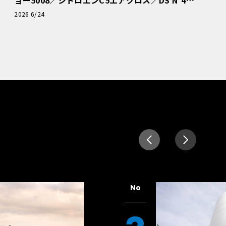
ョー5008／シトロエンC5エアクロス／DS Nº4
読者一気乗りレポート
2026 6/24
No