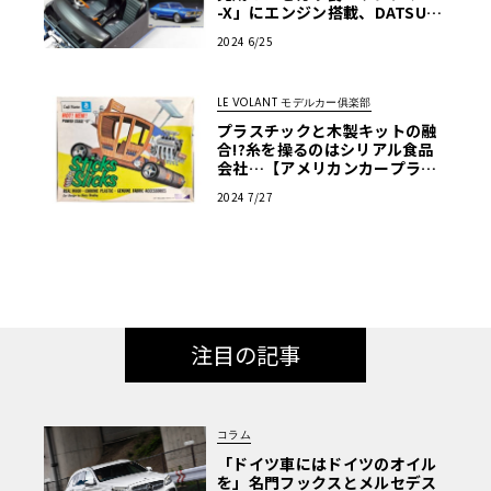
-X」にエンジン搭載、DATSUN
化！第4回【LE VOLANT モデル
2024 6/25
カー俱楽部】
LE VOLANT モデルカー俱楽部
プラスチックと木製キットの融
合!?糸を操るのはシリアル食品
会社…【アメリカンカープラ
モ・クロニクル】第31回
2024 7/27
注目の記事
コラム
「ドイツ車にはドイツのオイル
を」名門フックスとメルセデス