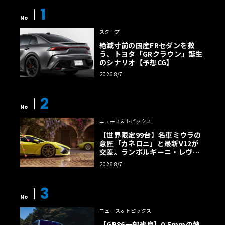
1
No
スクープ
絶滅寸前の国産FRセダンを救
う、トヨタ「GRクラウン」誕生
のシナリオ【予想CG】
2026 8/7
2
No
ニュース＆トピックス
【世界限定99台】名車ミウラの
意匠「カネロニ」と最新V12が
交差。ランボルギーニ・レヴエ
ルトに60周年記念車が登場
2026 8/7
3
No
ニュース＆トピックス
【GR86一部改良】0.5mmの執