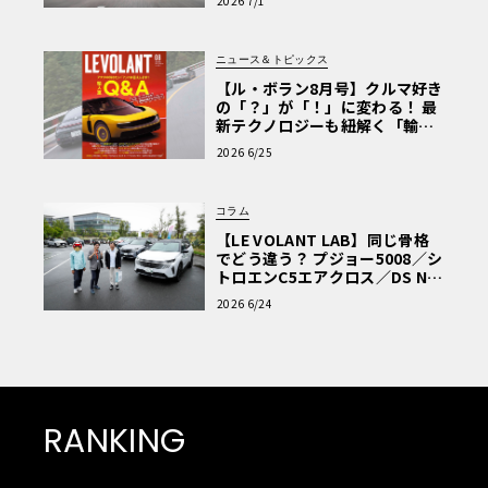
2026 7/1
ニュース＆トピックス
【ル・ボラン8月号】クルマ好き
の「？」が「！」に変わる！ 最
新テクノロジーも紐解く「輸入
車Q&A」
2026 6/25
コラム
【LE VOLANT LAB】同じ骨格
でどう違う？ プジョー5008／シ
トロエンC5エアクロス／DS Nº4
読者一気乗りレポート
2026 6/24
RANKING