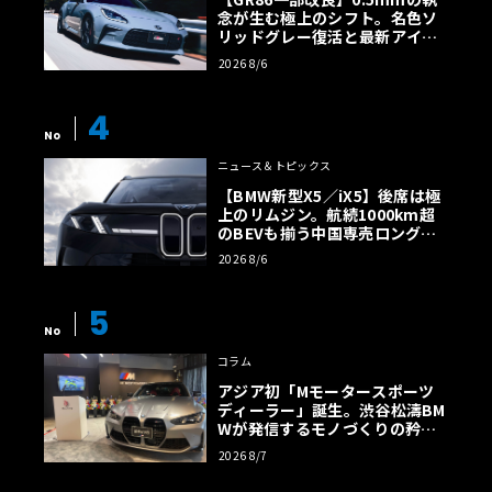
念が生む極上のシフト。名色ソ
リッドグレー復活と最新アイサ
イトでFRの極みへ
2026 8/6
4
No
ニュース＆トピックス
【BMW新型X5／iX5】後席は極
上のリムジン。航続1000km超
のBEVも揃う中国専売ロング仕
様の全貌
2026 8/6
5
No
コラム
アジア初「Mモータースポーツ
ディーラー」誕生。渋谷松濤BM
Wが発信するモノづくりの矜持
【木下隆之コラム】
2026 8/7