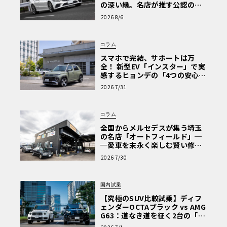
の深い縁。名店が推す公認の安
心と、Cクラスで味わうシルキー
2026 8/6
な走り〈PR〉
コラム
スマホで完結、サポートは万
全！ 新型EV「インスター」で実
感するヒョンデの「4つの安心」
【第1回・ヒョンデ6つの疑問：
2026 7/31
Why? Hyundai?】〈PR〉
コラム
全国からメルセデスが集う埼玉
の名店「オートフィールド」─
─愛車を末永く楽しむ賢い修理
術と、プロがフックス製オイル
2026 7/30
を選ぶ理由〈PR〉
国内試乗
【究極のSUV比較試乗】ディフ
ェンダーOCTAブラック vs AMG
G63：道なき道を征く2台の「対
極的アプローチ」