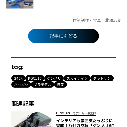
作例制作・写真：北澤志朗
記事にもどる
tag:
240K
KGC110
ケンメリ
スカイライン
ダットサン
ハセガワ
プラモデル
日産
関連記事
LE VOLANT モデルカー俱楽部
インテリアも雰囲気たっぷりに
完成！ハセガワ製「ケンメリGT