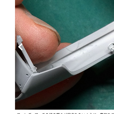
BYD
その
国産車
レクサ
ホンダ
三菱
光岡
その