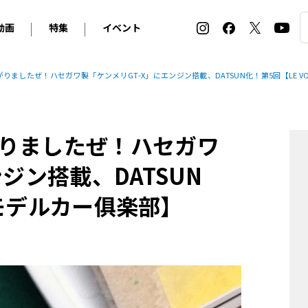
動画
特集
イベント
ィ
BMW
アルピナ
オリジナル動画
2026 サマータイヤ＆ホイール バイヤーズガイド
ル・ボラン カーズ・ミート2026横浜
ましたぜ！ハセガワ製「ケンメリGT-X」にエンジン搭載、DATSUN化！第5回【LE VO
2025-2026 冬 スタッドレス＆ウインタータイヤ バイヤ
SNOW EXPERIENCE in TOGAKUSHI SKI FIE
デス・ベンツ
ポルシェ
フォルクスワーゲン
ホイールカタログ2025-2026冬
EV:LIFE FUTAKO TAMAGAWA 2026
ーヌ
シトロエン
DSオートモビル
ホイールカタログ
EV:LIFE KOBE 2025
りましたぜ！ハセガワ
ー
ルノー
アバルト
タイヤ特集
ル・ボラン カーズ・ミート2025横浜
ァ・ロメオ
フェラーリ
フィアット
ジン搭載、DATSUN
ルギーニ
マセラティ
アストン・マーティン
T モデルカー俱楽部】
レー
ケータハム
ジャガー
ローバー
ロータス
マクラーレン
モーガン
ロールス・ロイス
キャデラック
シボレー
テスラ
ヒョンデ