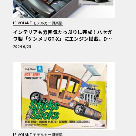
LE VOLANT モデルカー俱楽部
インテリアも雰囲気たっぷりに完成！ハセガ
ワ製「ケンメリGT-X」にエンジン搭載、DAT
SUN化！第4回【LE VOLANT モデルカー俱楽
2024 6/25
部】
LE VOLANT モデルカー俱楽部