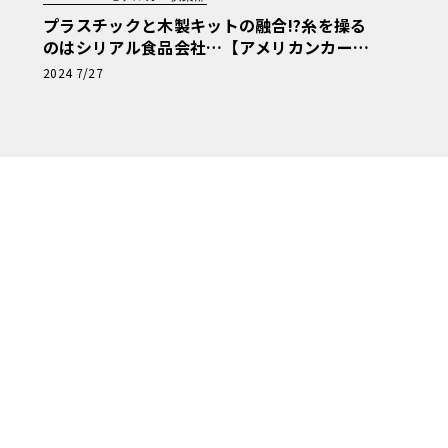
プラスチックと木製キットの融合!?糸を操る
のはシリアル食品会社…【アメリカンカープ
ラモ・クロニクル】第31回
2024 7/27