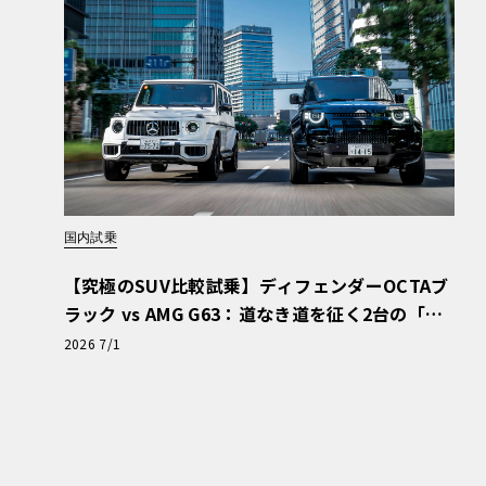
国内試乗
【究極のSUV比較試乗】ディフェンダーOCTAブ
ラック vs AMG G63：道なき道を征く2台の「対
極的アプローチ」
2026 7/1