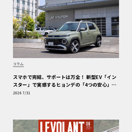
コラム
スマホで完結、サポートは万全！ 新型EV「イン
スター」で実感するヒョンデの「4つの安心」
【第1回・ヒョンデ6つの疑問：Why? Hyunda
2026 7/31
i?】〈PR〉