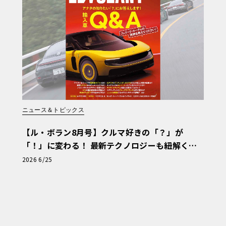
ニュース＆トピックス
【ル・ボラン8月号】クルマ好きの「？」が
「！」に変わる！ 最新テクノロジーも紐解く
「輸入車Q&A」
2026 6/25