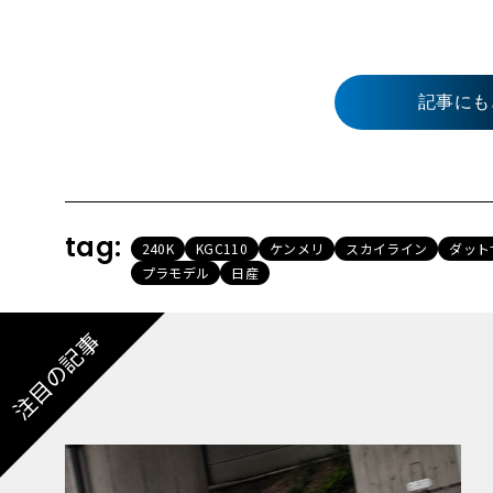
記事にも
tag:
240K
KGC110
ケンメリ
スカイライン
ダット
プラモデル
日産
注目の記事