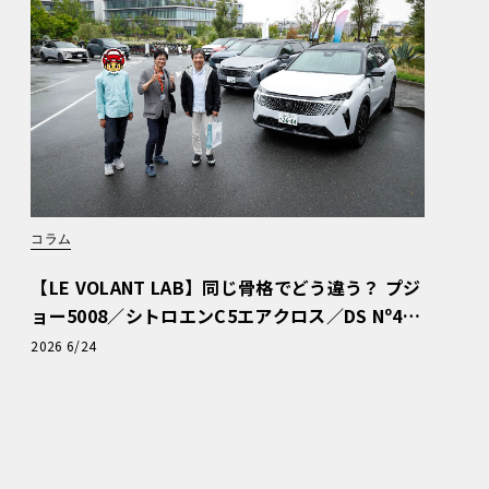
コラム
【LE VOLANT LAB】同じ骨格でどう違う？ プジ
ョー5008／シトロエンC5エアクロス／DS Nº4
読者一気乗りレポート
2026 6/24