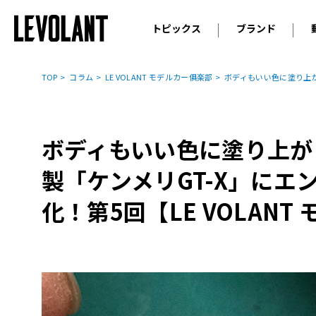
トピックス
ブランド
輸入車
アウデ
ニュース
TOP
コラム
LE VOLANT モデルカー俱楽部
ボディもいい色に塗り上がり
スクープ
メルセ
試乗
アルピ
コラム
ボディもいい色に塗り上が
プジョ
アルフ
製「ケンメリGT-X」にエン
ランボ
化！第5回【LE VOLAN
ベント
ランド
MINI
ボルボ
ジープ