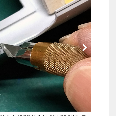
他
ス
トヨタ
日産
スバル
マツダ
ダイハツ
スズキ
他