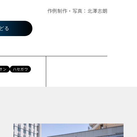
作例制作・写真：北澤志朗
どる
サン
ハセガワ