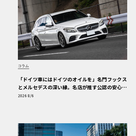
コラム
「ドイツ車にはドイツのオイルを」名門フックス
とメルセデスの深い縁。名店が推す公認の安心
と、Cクラスで味わうシルキーな走り〈PR〉
2026 8/6