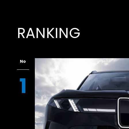
RANKING
No
1