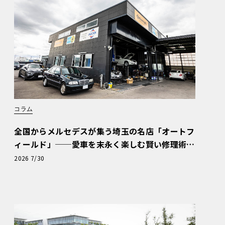
コラム
全国からメルセデスが集う埼玉の名店「オートフ
ィールド」──愛車を末永く楽しむ賢い修理術
と、プロがフックス製オイルを選ぶ理由〈PR〉
2026 7/30