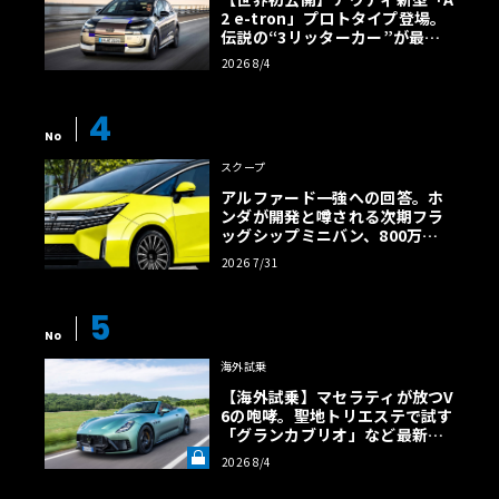
2 e-tron」プロトタイプ登場。
伝説の“3リッターカー”が最高
効率エントリーBEVとして復活
2026 8/4
【画像38枚】
4
No
スクープ
アルファード一強への回答。ホ
ンダが開発と噂される次期フラ
ッグシップミニバン、800万円
超の勝算【予想CG】
2026 7/31
5
No
海外試乗
【海外試乗】マセラティが放つV
6の咆哮。聖地トリエステで試す
「グランカブリオ」など最新ト
ロフェオ3台の官能評価《LE VO
2026 8/4
LANT LAB》