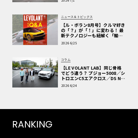
2026 7/1
ニュース＆トピックス
【ル・ボラン8月号】クルマ好き
の「？」が「！」に変わる！ 最
新テクノロジーも紐解く「輸入
車Q&A」
2026 6/25
コラム
【LE VOLANT LAB】同じ骨格
でどう違う？ プジョー5008／シ
トロエンC5エアクロス／DS Nº4
読者一気乗りレポート
2026 6/24
RANKING