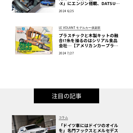
-X」にエンジン搭載、DATSUN
化！第4回【LE VOLANT モデル
2024 6/25
カー俱楽部】
LE VOLANT モデルカー俱楽部
プラスチックと木製キットの融
合!?糸を操るのはシリアル食品
会社…【アメリカンカープラ
モ・クロニクル】第31回
2024 7/27
注目の記事
コラム
「ドイツ車にはドイツのオイル
を」名門フックスとメルセデス