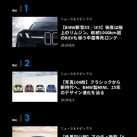
1
No
ニュース＆トピックス
【BMW新型X5／iX5】後席は極
上のリムジン。航続1000km超
のBEVも揃う中国専売ロング仕
様の全貌
2026 8/6
2
No
ニュース＆トピックス
【写真106枚】クラシックから
新時代へ。BMW製MINI、25年
のデザイン進化を辿る
2026 8/3
3
No
ニュース＆トピックス
【世界初公開】アウディ新型「A