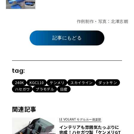
作例制作・写真：北澤志朗
記事にもどる
tag:
240K
KGC110
ケンメリ
スカイライン
ダットサン
ハセガワ
プラモデル
日産
関連記事
LE VOLANT モデルカー俱楽部
インテリアも雰囲気たっぷりに
完成！ハセガワ製「ケンメリGT