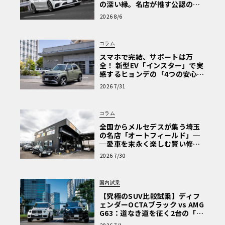
の深い縁。名店が推す公認の安
心と、Cクラスで味わうシルキー
2026 8/6
な走り〈PR〉
コラム
スマホで完結、サポートは万
全！ 新型EV「インスター」で実
感するヒョンデの「4つの安心」
【第1回・ヒョンデ6つの疑問：
2026 7/31
Why? Hyundai?】〈PR〉
コラム
全国からメルセデスが集う埼玉
の名店「オートフィールド」─
─愛車を末永く楽しむ賢い修理
術と、プロがフックス製オイル
2026 7/30
を選ぶ理由〈PR〉
国内試乗
【究極のSUV比較試乗】ディフ
ェンダーOCTAブラック vs AMG
G63：道なき道を征く2台の「対
極的アプローチ」