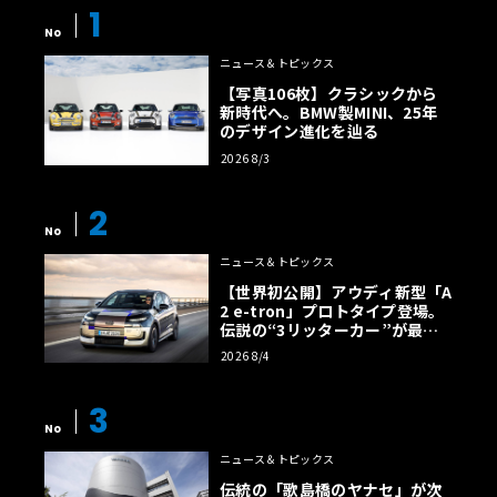
1
No
ニュース＆トピックス
【写真106枚】クラシックから
新時代へ。BMW製MINI、25年
のデザイン進化を辿る
2026 8/3
2
No
ニュース＆トピックス
【世界初公開】アウディ新型「A
2 e-tron」プロトタイプ登場。
伝説の“3リッターカー”が最高
効率エントリーBEVとして復活
2026 8/4
【画像38枚】
3
No
ニュース＆トピックス
伝統の「歌島橋のヤナセ」が次