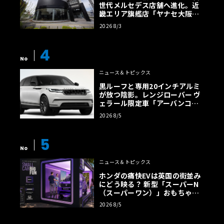
世代メルセデス店舗へ進化。近
畿エリア旗艦店「ヤナセ大阪支
店」がリニューアル
2026 8/3
4
No
ニュース＆トピックス
黒ルーフと専用20インチアルミ
が放つ陰影。レンジローバー ヴ
ェラール限定車「アーバンコン
トラスト・エディション」登場
2026 8/5
5
No
ニュース＆トピックス
ホンダの痛快EVは英国の街並み
にどう映る？ 新型「スーパーN
（スーパーワン）」おもちゃ箱
ツアーの全貌
2026 8/5