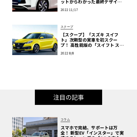
ットからわかった最終デザイン
を大公開！
2022 11/17
スクープ
【スクープ】「スズキ スイフ
ト」次期型の実車を初スクー
プ！ 高性能版の「スイフト スポ
ーツ」もあるぞ！
2022 8/8
注目の記事
コラム
スマホで完結、サポートは万
全！ 新型EV「インスター」で実