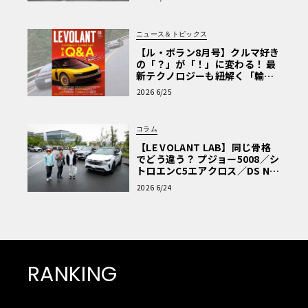
ニュース＆トピックス
【ル・ボラン8月号】クルマ好き
の「？」が「！」に変わる！ 最
新テクノロジーも紐解く「輸入
車Q&A」
2026 6/25
コラム
【LE VOLANT LAB】同じ骨格
でどう違う？ プジョー5008／シ
トロエンC5エアクロス／DS Nº4
読者一気乗りレポート
2026 6/24
RANKING