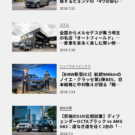
感するヒョンデの「4つの安心」
【第1回・ヒョンデ6つの疑問：
2026 7/31
Why? Hyundai?】〈PR〉
コラム
全国からメルセデスが集う埼玉
の名店「オートフィールド」─
─愛車を末永く楽しむ賢い修理
術と、プロがフックス製オイル
2026 7/30
を選ぶ理由〈PR〉
ニュース＆トピックス
【BMW新型iX3】航続906kmの
ノイエ・クラッセ第1弾BEV。日
本戦略と中村敬斗が語る「駆け
ぬける歓び」
2026 7/24
国内試乗
【究極のSUV比較試乗】ディフ
ェンダーOCTAブラック vs AMG
G63：道なき道を征く2台の「対
極的アプローチ」
2026 7/1