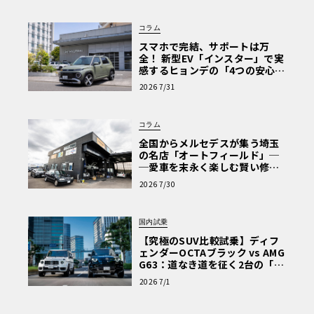
コラム
スマホで完結、サポートは万
全！ 新型EV「インスター」で実
感するヒョンデの「4つの安心」
【第1回・ヒョンデ6つの疑問：
2026 7/31
Why? Hyundai?】〈PR〉
コラム
全国からメルセデスが集う埼玉
の名店「オートフィールド」─
─愛車を末永く楽しむ賢い修理
術と、プロがフックス製オイル
2026 7/30
を選ぶ理由〈PR〉
国内試乗
【究極のSUV比較試乗】ディフ
ェンダーOCTAブラック vs AMG
G63：道なき道を征く2台の「対
極的アプローチ」
2026 7/1