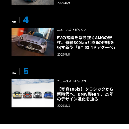
レクション
2026 8/9
4
No
ニュース＆トピックス
EVの常識を撃ち抜くAMGの野
性。航続800kmと直6の咆哮を
宿す新型「GT 53 4ドアクーペ」
2026 8/8
5
No
ニュース＆トピックス
【写真106枚】クラシックから
新時代へ。BMW製MINI、25年
のデザイン進化を辿る
2026 8/3