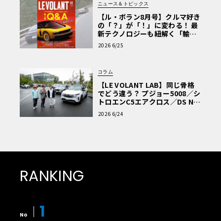
ニュース＆トピックス
【ル・ボラン8月号】クルマ好き
の「？」が「！」に変わる！ 最
新テクノロジーも紐解く「輸入
車Q&A」
2026 6/25
コラム
【LE VOLANT LAB】同じ骨格
でどう違う？ プジョー5008／シ
トロエンC5エアクロス／DS Nº4
読者一気乗りレポート
2026 6/24
RANKING
1
No