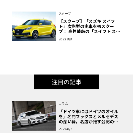
スクープ
【スクープ】「スズキ スイフ
ト」次期型の実車を初スクー
プ！ 高性能版の「スイフト スポ
ーツ」もあるぞ！
2022 8/8
注目の記事
コラム
「ドイツ車にはドイツのオイル
を」名門フックスとメルセデス
の深い縁。名店が推す公認の安
心と、Cクラスで味わうシルキー
2026 8/6
な走り〈PR〉