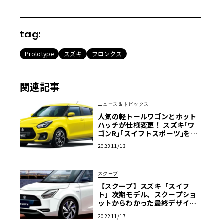
tag:
Prototype
スズキ
フロンクス
関連記事
ニュース＆トピックス
人気の軽トールワゴンとホット
ハッチが仕様変更！ スズキ｢ワ
ゴンR｣｢スイフトスポーツ｣を一
部仕様変更して発売
2023 11/13
スクープ
【スクープ】スズキ「スイフ
ト」次期モデル、スクープショ
ットからわかった最終デザイン
を大公開！
2022 11/17