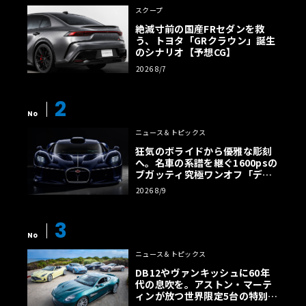
スクープ
絶滅寸前の国産FRセダンを救
う、トヨタ「GRクラウン」誕生
のシナリオ【予想CG】
2026 8/7
2
No
ニュース＆トピックス
狂気のボライドから優雅な彫刻
へ。名車の系譜を継ぐ1600psの
ブガッティ究極ワンオフ「デス
トリエ」
2026 8/9
3
No
ニュース＆トピックス
DB12やヴァンキッシュに60年
代の息吹を。アストン・マーテ
ィンが放つ世界限定5台の特別コ