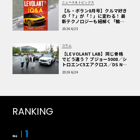
ニュース＆トピックス
【ル・ボラン8月号】クルマ好き
の「？」が「！」に変わる！ 最
新テクノロジーも紐解く「輸入
車Q&A」
2026 6/25
コラム
【LE VOLANT LAB】同じ骨格
でどう違う？ プジョー5008／シ
トロエンC5エアクロス／DS Nº4
読者一気乗りレポート
2026 6/24
RANKING
1
No