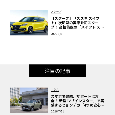
スクープ
【スクープ】「スズキ スイフ
ト」次期型の実車を初スクー
プ！ 高性能版の「スイフト スポ
ーツ」もあるぞ！
2022 8/8
注目の記事
コラム
スマホで完結、サポートは万
全！ 新型EV「インスター」で実
感するヒョンデの「4つの安心」
【第1回・ヒョンデ6つの疑問：
2026 7/31
Why? Hyundai?】〈PR〉