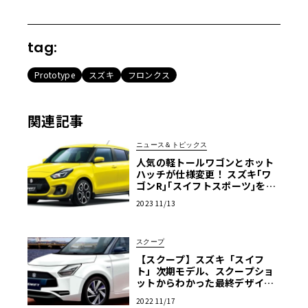
tag:
Prototype
スズキ
フロンクス
関連記事
ニュース＆トピックス
人気の軽トールワゴンとホット
ハッチが仕様変更！ スズキ｢ワ
ゴンR｣｢スイフトスポーツ｣を一
部仕様変更して発売
2023 11/13
スクープ
【スクープ】スズキ「スイフ
ト」次期モデル、スクープショ
ットからわかった最終デザイン
を大公開！
2022 11/17