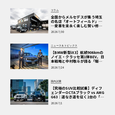
コラム
全国からメルセデスが集う埼玉
の名店「オートフィールド」─
─愛車を末永く楽しむ賢い修理
術と、プロがフックス製オイル
2026 7/30
を選ぶ理由〈PR〉
ニュース＆トピックス
【BMW新型iX3】航続906kmの
ノイエ・クラッセ第1弾BEV。日
本戦略と中村敬斗が語る「駆け
ぬける歓び」
2026 7/24
国内試乗
【究極のSUV比較試乗】ディフ
ェンダーOCTAブラック vs AMG
G63：道なき道を征く2台の「対
極的アプローチ」
2026 7/1