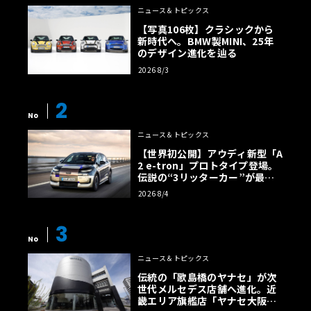
ニュース＆トピックス
【写真106枚】クラシックから
新時代へ。BMW製MINI、25年
のデザイン進化を辿る
2026 8/3
2
No
ニュース＆トピックス
【世界初公開】アウディ新型「A
2 e-tron」プロトタイプ登場。
伝説の“3リッターカー”が最高
効率エントリーBEVとして復活
2026 8/4
【画像38枚】
3
No
ニュース＆トピックス
伝統の「歌島橋のヤナセ」が次
世代メルセデス店舗へ進化。近
畿エリア旗艦店「ヤナセ大阪支