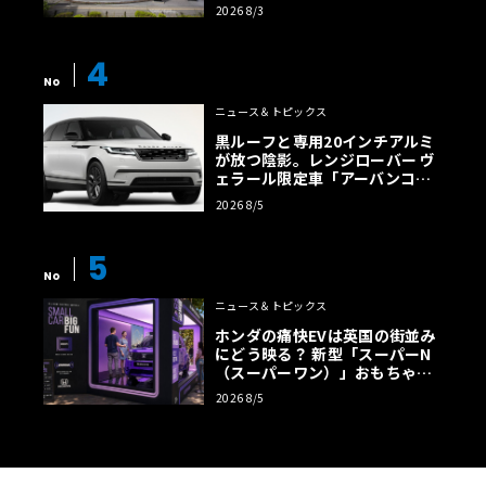
店」がリニューアル
2026 8/3
4
No
ニュース＆トピックス
黒ルーフと専用20インチアルミ
が放つ陰影。レンジローバー ヴ
ェラール限定車「アーバンコン
トラスト・エディション」登場
2026 8/5
5
No
ニュース＆トピックス
ホンダの痛快EVは英国の街並み
にどう映る？ 新型「スーパーN
（スーパーワン）」おもちゃ箱
ツアーの全貌
2026 8/5