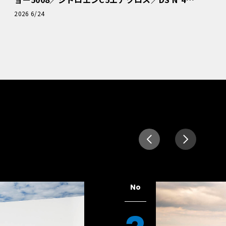
読者一気乗りレポート
2026 6/24
No