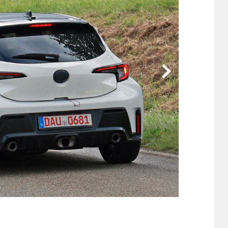
他
ス
トヨタ
日産
スバル
マツダ
ダイハツ
スズキ
他