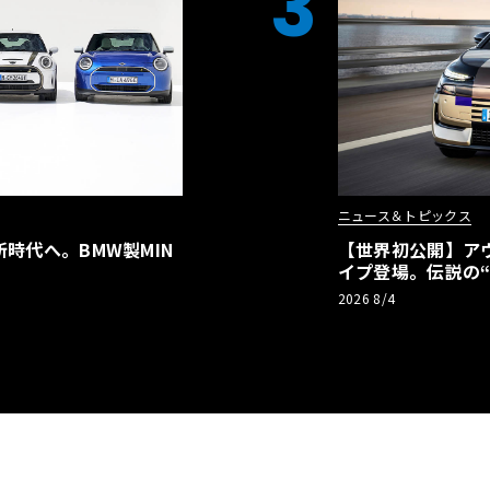
3
ニュース＆トピックス
時代へ。BMW製MIN
【世界初公開】アウデ
イプ登場。伝説の
リーBEVとして復
2026 8/4