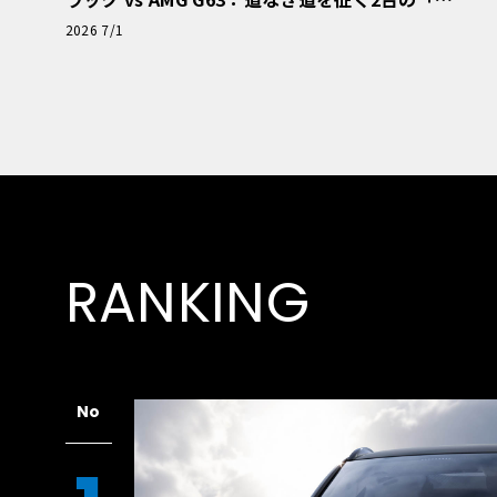
極的アプローチ」
2026 7/1
RANKING
No