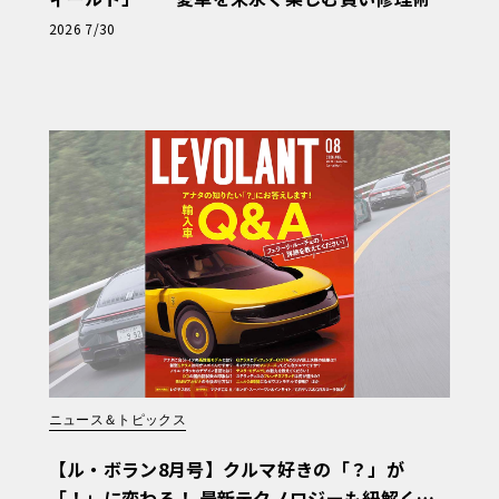
と、プロがフックス製オイルを選ぶ理由〈PR〉
2026 7/30
ニュース＆トピックス
【ル・ボラン8月号】クルマ好きの「？」が
「！」に変わる！ 最新テクノロジーも紐解く