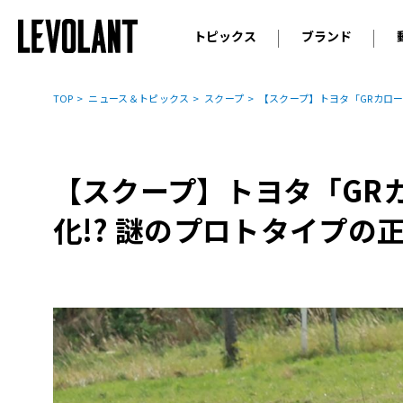
トピックス
ブランド
輸入車
アウデ
ニュース
TOP
ニュース＆トピックス
スクープ
【スクープ】トヨタ「GRカロー
スクープ
メルセ
試乗
アルピ
コラム
【スクープ】トヨタ「GR
プジョ
アルフ
化!? 謎のプロトタイプの
ランボ
ベント
ランド
MINI
ボルボ
ジープ