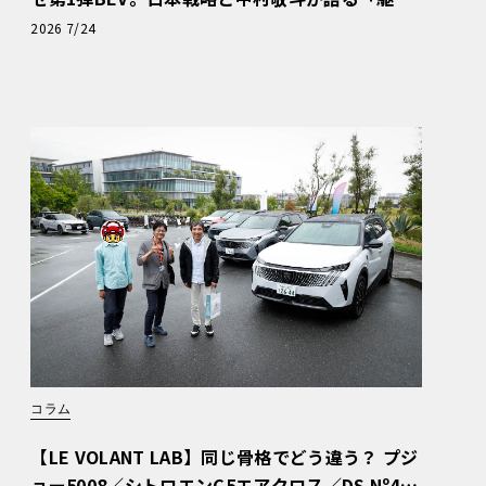
ぬける歓び」
2026 7/24
コラム
【LE VOLANT LAB】同じ骨格でどう違う？ プジ
ョー5008／シトロエンC5エアクロス／DS Nº4