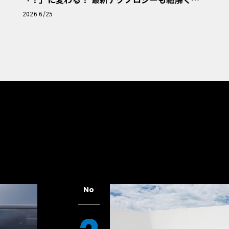
「輸入車Q&A」
2026 6/25
No