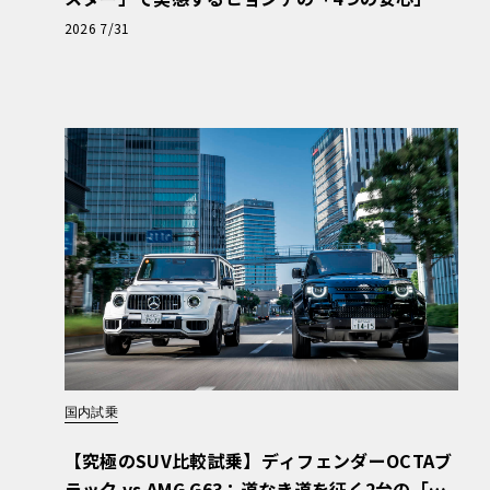
【第1回・ヒョンデ6つの疑問：Why? Hyunda
2026 7/31
i?】〈PR〉
国内試乗
【究極のSUV比較試乗】ディフェンダーOCTAブ
ラック vs AMG G63：道なき道を征く2台の「対