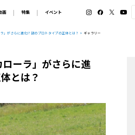
動画
特集
イベント
ィ
BMW
アルピナ
オリジナル動画
2026 サマータイヤ＆ホイール バイヤーズガイド
ル・ボラン カーズ・ミート2026横浜
ラ」がさらに進化!? 謎のプロトタイプの正体とは？
ギャラリー
2025-2026 冬 スタッドレス＆ウインタータイヤ バイヤ
SNOW EXPERIENCE in TOGAKUSHI SKI FIE
デス・ベンツ
ポルシェ
フォルクスワーゲン
ホイールカタログ2025-2026冬
EV:LIFE FUTAKO TAMAGAWA 2026
ーヌ
シトロエン
DSオートモビル
ホイールカタログ
EV:LIFE KOBE 2025
カローラ」がさらに進
ー
ルノー
アバルト
タイヤ特集
ル・ボラン カーズ・ミート2025横浜
ァ・ロメオ
フェラーリ
フィアット
正体とは？
ルギーニ
マセラティ
アストン・マーティン
レー
ケータハム
ジャガー
ローバー
ロータス
マクラーレン
モーガン
ロールス・ロイス
キャデラック
シボレー
テスラ
ヒョンデ