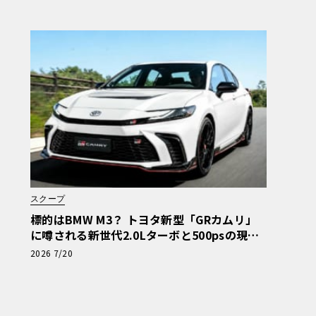
第7回【LE VOLANT モデルカー俱楽部】
スクープ
標的はBMW M3？ トヨタ新型「GRカムリ」
に噂される新世代2.0Lターボと500psの現実
味
2026 7/20