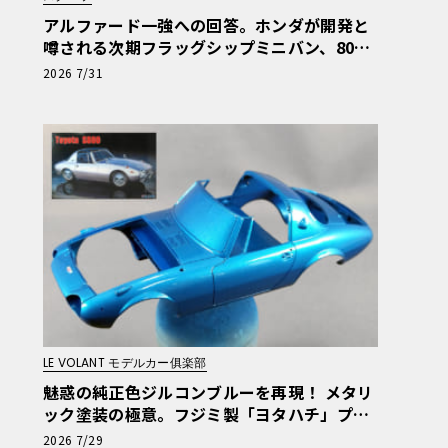
アルファード一強への回答。ホンダが開発と
噂される次期フラッグシップミニバン、800
万円超の勝算【予想CG】
2026 7/31
LE VOLANT モデルカー俱楽部
魅惑の純正色ジルコンブルーを再現！ メタリ
ック塗装の極意。フジミ製「ヨタハチ」プラ
モをイマドキ流の作り方で仕上げてみよう！
2026 7/29