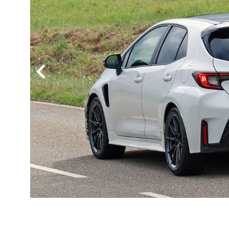
BYD
その
国産車
レクサ
ホンダ
三菱
光岡
その