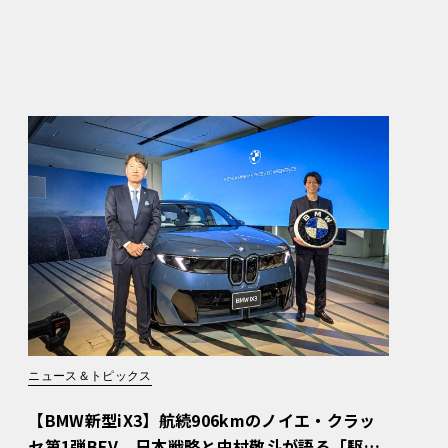
ニュース＆トピックス
【BMW新型iX3】航続906kmのノイエ・クラッ
セ第1弾BEV。日本戦略と中村敬斗が語る「駆け