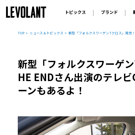
トピックス
ブランド
輸入車
アウデ
ニュース
TOP
ニュース＆トピックス
新型「フォルクスワーゲンTクロス」発売！A
スクープ
メルセ
試乗
アルピ
コラム
新型「フォルクスワーゲンT
プジョ
アルフ
HE ENDさん出演のテレ
ランボ
ーンもあるよ！
ベント
ランド
MINI
ボルボ
ジープ