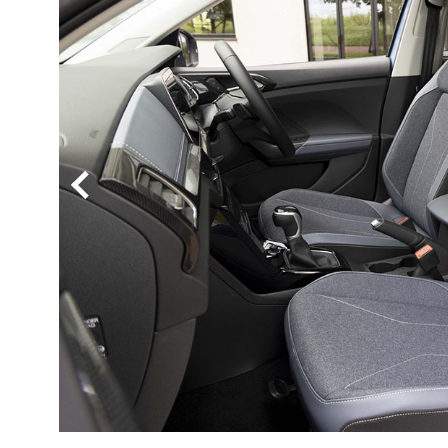
BYD
その
国産車
レクサ
ホンダ
三菱
光岡
その