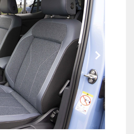
他
ス
トヨタ
日産
スバル
マツダ
ダイハツ
スズキ
他