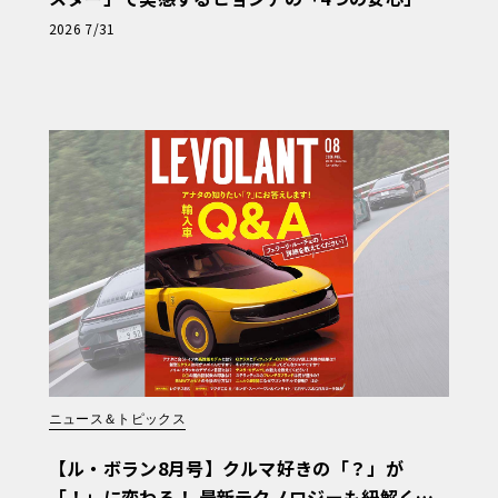
【第1回・ヒョンデ6つの疑問：Why? Hyunda
2026 7/31
i?】〈PR〉
ニュース＆トピックス
【ル・ボラン8月号】クルマ好きの「？」が
「！」に変わる！ 最新テクノロジーも紐解く