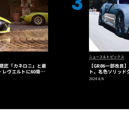
3
ニュース＆トピックス
の意匠「カネロニ」と最
【GR86一部改良
・レヴエルトに60周年
ト。名色ソリッド
極みへ
2026 8/6