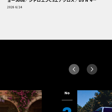
読者一気乗りレポート
2026 6/24
No