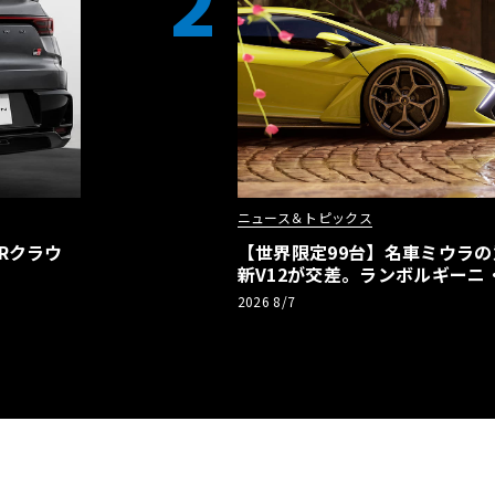
2
ニュース＆トピックス
Rクラウ
【世界限定99台】名車ミウラ
新V12が交差。ランボルギーニ
記念車が登場
2026 8/7