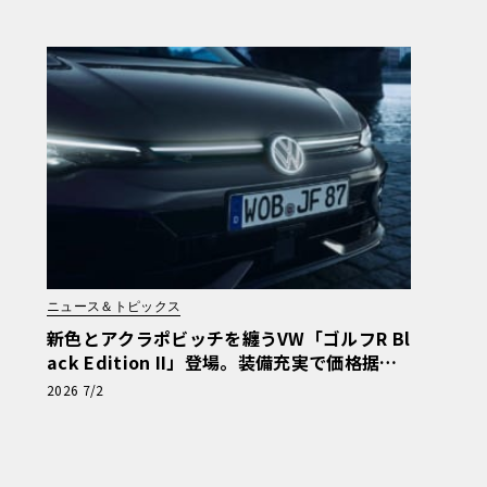
ニュース＆トピックス
新色とアクラポビッチを纏うVW「ゴルフR Bl
ack Edition II」登場。装備充実で価格据え
置きの500台限定
2026 7/2