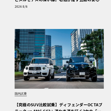
と、Cクラスで味わうシルキーな走り〈PR〉
2026 8/6
国内試乗
【究極のSUV比較試乗】ディフェンダーOCTAブ
ラック vs AMG G63：道なき道を征く2台の「対