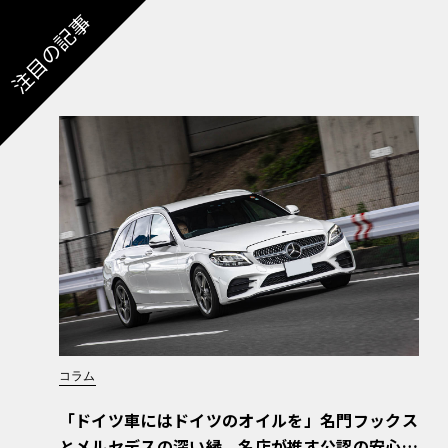
注目の記事
コラム
「ドイツ車にはドイツのオイルを」名門フックス
とメルセデスの深い縁。名店が推す公認の安心