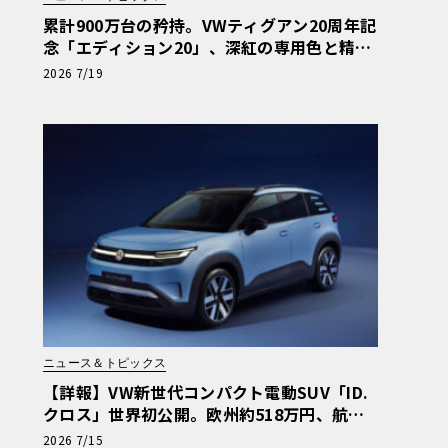
累計900万台の矜持。VWティグアン20周年記
念「エディション20」、深紅の専用色と精緻
な仕立てが示す熟成の極み
2026 7/19
ニュース＆トピックス
【詳報】VW新世代コンパクト電動SUV「ID.
クロス」世界初公開。欧州約518万円、航続4
36kmを誇るTクロス後継の全貌
2026 7/15