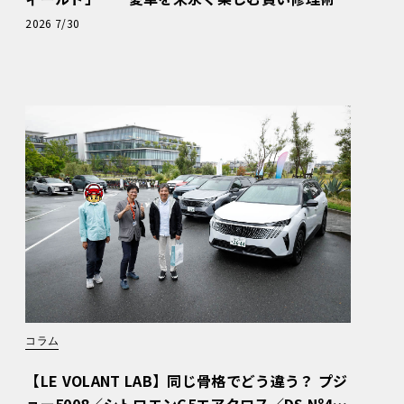
と、プロがフックス製オイルを選ぶ理由〈PR〉
2026 7/30
コラム
【LE VOLANT LAB】同じ骨格でどう違う？ プジ
ョー5008／シトロエンC5エアクロス／DS Nº4