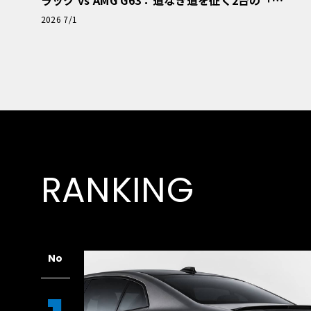
極的アプローチ」
2026 7/1
RANKING
No