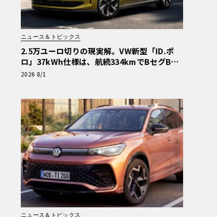
ニュース＆トピックス
2.5万ユーロ切りの現実解。VW新型「ID.ポ
ロ」37kWh仕様は、航続334kmでBセグBEV
の指標となるか
2026 8/1
ニュース＆トピックス