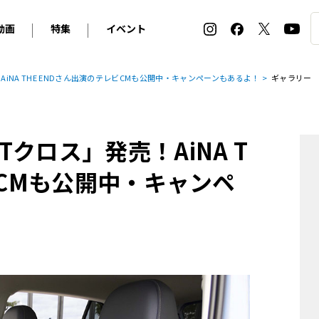
動画
特集
イベント
ィ
BMW
アルピナ
オリジナル動画
2026 サマータイヤ＆ホイール バイヤーズガイド
ル・ボラン カーズ・ミート2026横浜
iNA THE ENDさん出演のテレビCMも公開中・キャンペーンもあるよ！
ギャラリー
2025-2026 冬 スタッドレス＆ウインタータイヤ バイヤ
SNOW EXPERIENCE in TOGAKUSHI SKI FIE
デス・ベンツ
ポルシェ
フォルクスワーゲン
ホイールカタログ2025-2026冬
EV:LIFE FUTAKO TAMAGAWA 2026
ーヌ
シトロエン
DSオートモビル
ホイールカタログ
EV:LIFE KOBE 2025
クロス」発売！AiNA T
ー
ルノー
アバルト
タイヤ特集
ル・ボラン カーズ・ミート2025横浜
ァ・ロメオ
フェラーリ
フィアット
ビCMも公開中・キャンペ
ルギーニ
マセラティ
アストン・マーティン
レー
ケータハム
ジャガー
ローバー
ロータス
マクラーレン
モーガン
ロールス・ロイス
キャデラック
シボレー
テスラ
ヒョンデ