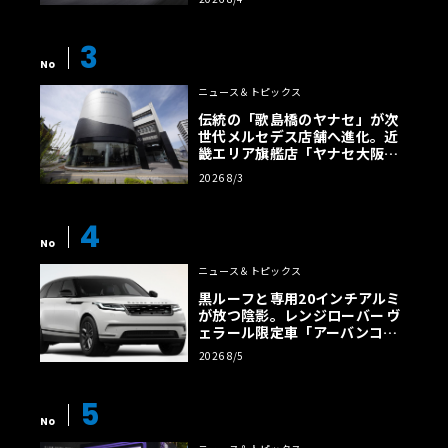
【画像38枚】
3
No
ニュース＆トピックス
伝統の「歌島橋のヤナセ」が次
世代メルセデス店舗へ進化。近
畿エリア旗艦店「ヤナセ大阪支
店」がリニューアル
2026 8/3
4
No
ニュース＆トピックス
黒ルーフと専用20インチアルミ
が放つ陰影。レンジローバー ヴ
ェラール限定車「アーバンコン
トラスト・エディション」登場
2026 8/5
5
No