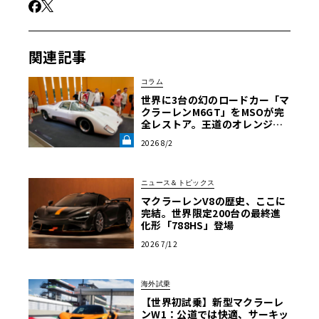
関連記事
コラム
世界に3台の幻のロードカー「マ
クラーレンM6GT」をMSOが完
全レストア。王道のオレンジで
はなく“白”を纏って蘇った真意
2026 8/2
【グッドウッドFoS 2026】《LE
VOLANT LAB》
ニュース＆トピックス
マクラーレンV8の歴史、ここに
完結。世界限定200台の最終進
化形「788HS」登場
2026 7/12
海外試乗
【世界初試乗】新型マクラーレ
ンW1：公道では快適、サーキッ