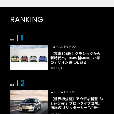
RANKING
1
No
ニュース＆トピックス
【写真106枚】クラシックから
新時代へ。BMW製MINI、25年
のデザイン進化を辿る
2026 8/3
2
No
ニュース＆トピックス
【世界初公開】アウディ新型「A
2 e-tron」プロトタイプ登場。
伝説の“3リッターカー”が最高
効率エントリーBEVとして復活
2026 8/4