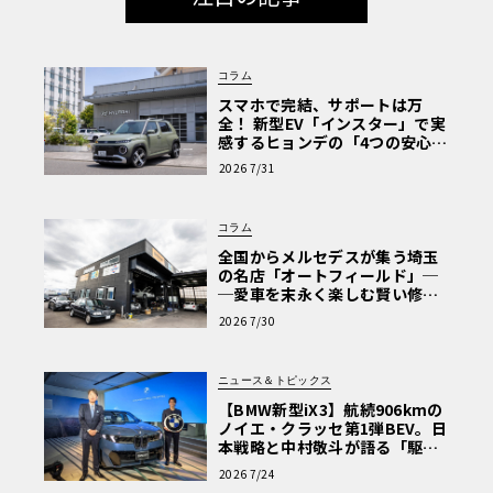
コラム
スマホで完結、サポートは万
全！ 新型EV「インスター」で実
感するヒョンデの「4つの安心」
【第1回・ヒョンデ6つの疑問：
2026 7/31
Why? Hyundai?】〈PR〉
コラム
全国からメルセデスが集う埼玉
の名店「オートフィールド」─
─愛車を末永く楽しむ賢い修理
術と、プロがフックス製オイル
2026 7/30
を選ぶ理由〈PR〉
ニュース＆トピックス
【BMW新型iX3】航続906kmの
ノイエ・クラッセ第1弾BEV。日
本戦略と中村敬斗が語る「駆け
ぬける歓び」
2026 7/24