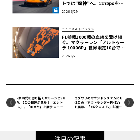
トでは“魔神”へ。1275psを後
輪で操るハイパーカーの限界域
2026 6/29
《LE VOLANT LAB》
ニュース＆トピックス
F1参戦1000戦の血統を受け継
ぐ。マクラーレン「アルトゥー
ラ 1000GP」世界限定10台で発
表
2026 6/7
新時代を切り拓くサルーンとSU
コダワリのサウンドシステムにも
V、2台のBEVが見参！「エレト
注目の「アウトランダーPHEV」
レ」、「エメヤ」を展示 ロータ
を展示、「eKクロス EV」試乗も
ス・ブース出展情報【EV:LIFE 神
できます！三菱出展情報【EV:LI
戸2024】
FE 神戸2024】
注目の記事