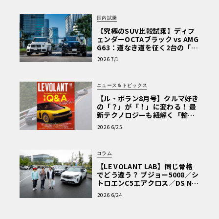
国内試乗
【究極のSUV比較試乗】ディフ
ェンダーOCTAブラック vs AMG
G63：道なき道を征く2台の「対
極的アプローチ」
2026 7/1
ニュース＆トピックス
【ル・ボラン8月号】クルマ好き
の「？」が「！」に変わる！ 最
新テクノロジーも紐解く「輸入
車Q&A」
2026 6/25
コラム
【LE VOLANT LAB】同じ骨格
でどう違う？ プジョー5008／シ
トロエンC5エアクロス／DS Nº4
読者一気乗りレポート
2026 6/24