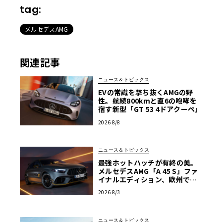
tag:
メルセデスAMG
関連記事
ニュース＆トピックス
EVの常識を撃ち抜くAMGの野
性。航続800kmと直6の咆哮を
宿す新型「GT 53 4ドアクーペ」
2026 8/8
ニュース＆トピックス
最強ホットハッチが有終の美。
メルセデスAMG「A 45 S」ファ
イナルエディション、欧州で受
注開始
2026 8/3
ニュース＆トピックス