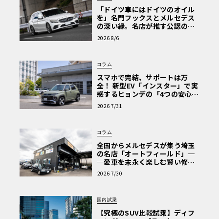
「ドイツ車にはドイツのオイル
を」名門フックスとメルセデス
の深い縁。名店が推す公認の安
心と、Cクラスで味わうシルキー
2026 8/6
な走り〈PR〉
コラム
スマホで完結、サポートは万
全！ 新型EV「インスター」で実
感するヒョンデの「4つの安心」
【第1回・ヒョンデ6つの疑問：
2026 7/31
Why? Hyundai?】〈PR〉
コラム
全国からメルセデスが集う埼玉
の名店「オートフィールド」─
─愛車を末永く楽しむ賢い修理
術と、プロがフックス製オイル
2026 7/30
を選ぶ理由〈PR〉
国内試乗
【究極のSUV比較試乗】ディフ