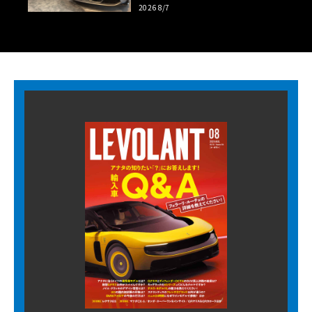
【木下隆之コラム】
2026 8/7