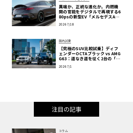
異端か、正統な進化か。内燃機
関の官能をデジタルで再現する6
80psの新型EV「メルセデスAM
G CLA 45」登場
2026 7/18
国内試乗
【究極のSUV比較試乗】ディフ
ェンダーOCTAブラック vs AMG
G63：道なき道を征く2台の「対
極的アプローチ」
2026 7/1
注目の記事
コラム