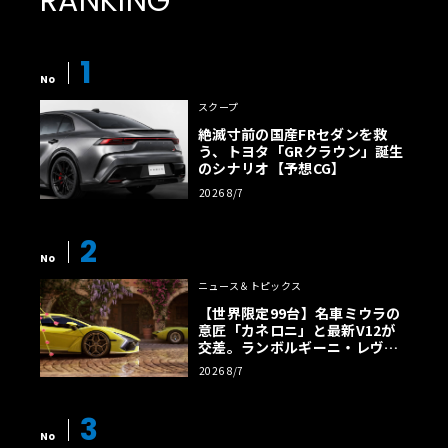
RANKING
1
No
スクープ
絶滅寸前の国産FRセダンを救
う、トヨタ「GRクラウン」誕生
のシナリオ【予想CG】
2026 8/7
2
No
ニュース＆トピックス
【世界限定99台】名車ミウラの
意匠「カネロニ」と最新V12が
交差。ランボルギーニ・レヴエ
ルトに60周年記念車が登場
2026 8/7
3
No