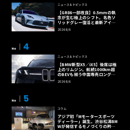
ニュース＆トピックス
【GR86一部改良】0.5mmの執
念が生む極上のシフト。名色ソ
リッドグレー復活と最新アイサ
イトでFRの極みへ
2026 8/6
4
No
ニュース＆トピックス
【BMW新型X5／iX5】後席は極
上のリムジン。航続1000km超
のBEVも揃う中国専売ロング仕
様の全貌
2026 8/6
5
No
コラム
アジア初「Mモータースポーツ
ディーラー」誕生。渋谷松濤BM
Wが発信するモノづくりの矜持