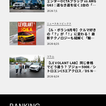
ェンダーOCTAブラック vs AMG
G63：道なき道を征く2台の「対
極的アプローチ」
2026 7/1
ニュース＆トピックス
【ル・ボラン8月号】クルマ好き
の「？」が「！」に変わる！ 最
新テクノロジーも紐解く「輸入
車Q&A」
2026 6/25
コラム
【LE VOLANT LAB】同じ骨格
でどう違う？ プジョー5008／シ
トロエンC5エアクロス／DS Nº4
読者一気乗りレポート
2026 6/24