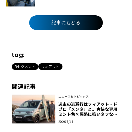
記事にもどる
tag:
Bセグメント
フィアット
関連記事
ニュース＆トピックス
週末の逃避行はフィアット・ド
ブロ「メンタ」と。爽快な専用
ミント色×悪路に強いタフなMP
V
2026 7/14