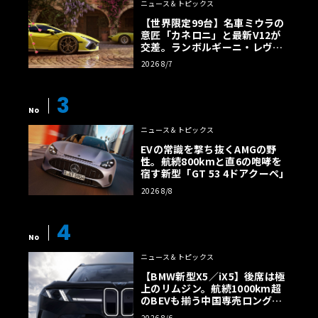
ニュース＆トピックス
【世界限定99台】名車ミウラの
意匠「カネロニ」と最新V12が
交差。ランボルギーニ・レヴエ
ルトに60周年記念車が登場
2026 8/7
3
No
ニュース＆トピックス
EVの常識を撃ち抜くAMGの野
性。航続800kmと直6の咆哮を
宿す新型「GT 53 4ドアクーペ」
2026 8/8
4
No
ニュース＆トピックス
【BMW新型X5／iX5】後席は極
上のリムジン。航続1000km超
のBEVも揃う中国専売ロング仕
様の全貌
2026 8/6