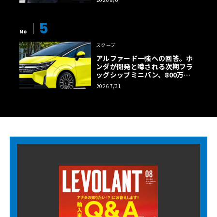
5
No
スクープ
アルファード一強への回答。ホ
ンダが開発と噂される次期フラ
ッグシップミニバン、800万円
超の勝算【予想CG】
2026 7/31