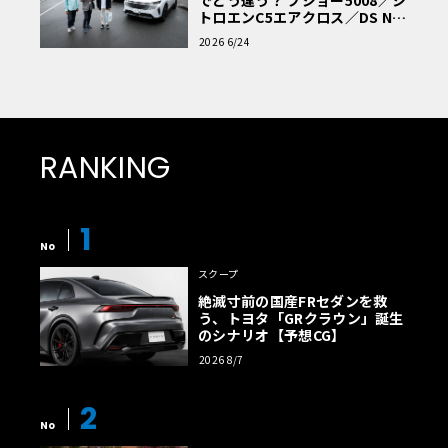
でどう違う？ プジョー5008／シ
トロエンC5エアクロス／DS Nº4
読者一気乗りレポート
2026 6/24
RANKING
1
No
スクープ
絶滅寸前の国産FRセダンを救
う、トヨタ「GRクラウン」誕生
のシナリオ【予想CG】
2026 8/7
2
No