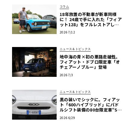
コラム
18年放置の不動車が新車同様
に！ 24歳で手に入れた「フィア
ット128」をフルレストアした
真意【愛車群像】
2026 7/12
ニュース＆トピックス
地中海の青×初の悪路走破性。
フィアット・ドブロ限定車「オ
チェアーノブルー」登場
2026 7/3
ニュース＆トピックス
黒の装いでシックに。フィアッ
ト「600ハイブリッド」にパド
ルシフト装備の80台限定車“Sp
ort”追加
2026 6/29