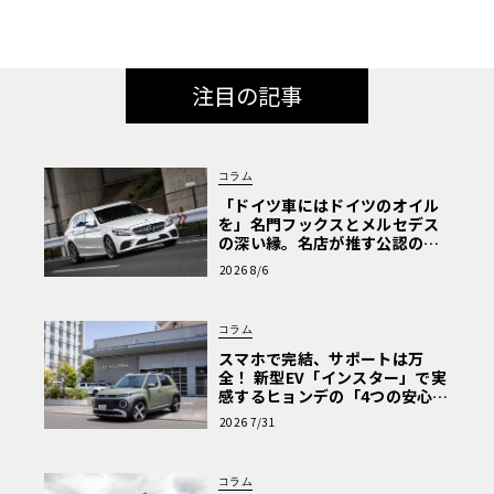
注目の記事
コラム
「ドイツ車にはドイツのオイル
を」名門フックスとメルセデス
の深い縁。名店が推す公認の安
心と、Cクラスで味わうシルキー
2026 8/6
な走り〈PR〉
コラム
スマホで完結、サポートは万
全！ 新型EV「インスター」で実
感するヒョンデの「4つの安心」
【第1回・ヒョンデ6つの疑問：
2026 7/31
Why? Hyundai?】〈PR〉
コラム