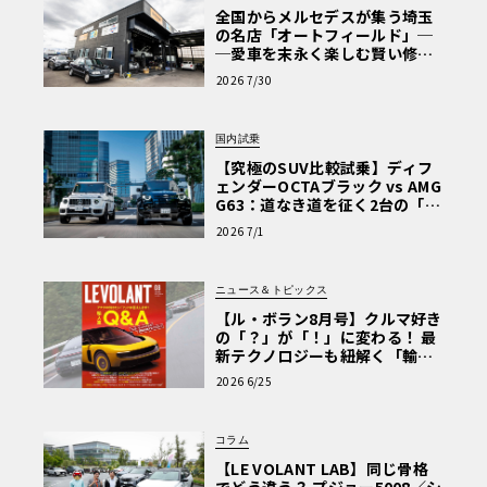
全国からメルセデスが集う埼玉
の名店「オートフィールド」─
─愛車を末永く楽しむ賢い修理
術と、プロがフックス製オイル
2026 7/30
を選ぶ理由〈PR〉
国内試乗
【究極のSUV比較試乗】ディフ
ェンダーOCTAブラック vs AMG
G63：道なき道を征く2台の「対
極的アプローチ」
2026 7/1
ニュース＆トピックス
【ル・ボラン8月号】クルマ好き
の「？」が「！」に変わる！ 最
新テクノロジーも紐解く「輸入
車Q&A」
2026 6/25
コラム
【LE VOLANT LAB】同じ骨格