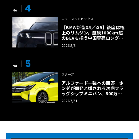
4
No
ニュース＆トピックス
【BMW新型X5／iX5】後席は極
上のリムジン。航続1000km超
のBEVも揃う中国専売ロング仕
様の全貌
2026 8/6
5
No
スクープ
アルファード一強への回答。ホ
ンダが開発と噂される次期フラ
ッグシップミニバン、800万円
超の勝算【予想CG】
2026 7/31