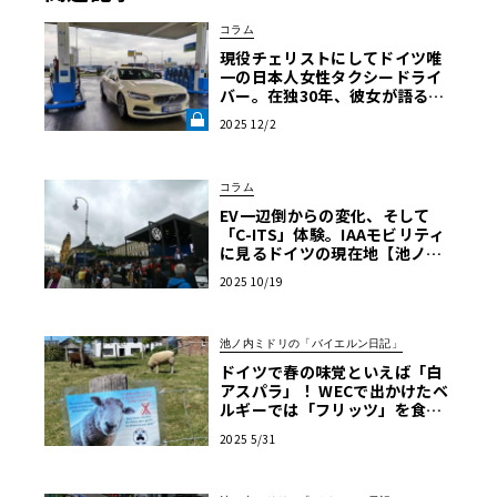
コラム
現役チェリストにしてドイツ唯
一の日本人女性タクシードライ
バー。在独30年、彼女が語る現
地の交通事情《LE VOLANT LA
2025 12/2
B》
コラム
EV一辺倒からの変化、そして
「C-ITS」体験。IAAモビリティ
に見るドイツの現在地【池ノ内
ミドリのジャーマン日記】
2025 10/19
池ノ内ミドリの「バイエルン日記」
ドイツで春の味覚といえば「白
アスパラ」！ WECで出かけたベ
ルギーでは「フリッツ」を食べ
るのがマストです【池ノ内ミド
2025 5/31
リのジャーマン日記】