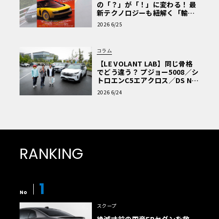
の「？」が「！」に変わる！ 最
新テクノロジーも紐解く「輸入
車Q&A」
2026 6/25
コラム
【LE VOLANT LAB】同じ骨格
でどう違う？ プジョー5008／シ
トロエンC5エアクロス／DS Nº4
読者一気乗りレポート
2026 6/24
RANKING
1
No
スクープ