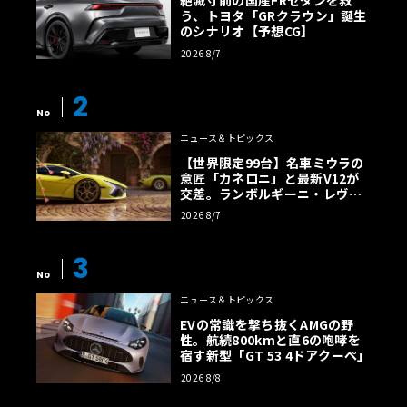
絶滅寸前の国産FRセダンを救
う、トヨタ「GRクラウン」誕生
のシナリオ【予想CG】
2026 8/7
2
No
ニュース＆トピックス
【世界限定99台】名車ミウラの
意匠「カネロニ」と最新V12が
交差。ランボルギーニ・レヴエ
ルトに60周年記念車が登場
2026 8/7
3
No
ニュース＆トピックス
EVの常識を撃ち抜くAMGの野
性。航続800kmと直6の咆哮を
宿す新型「GT 53 4ドアクーペ」
2026 8/8