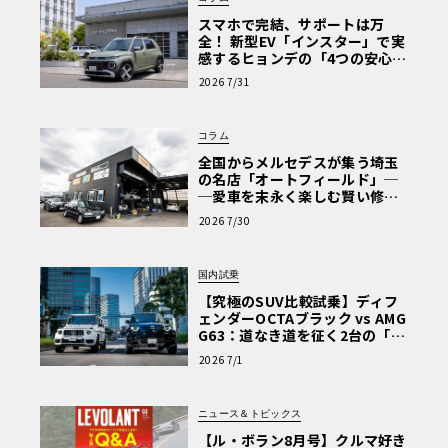
スマホで完結、サポートは万
全！ 新型EV「インスター」で実
感するヒョンデの「4つの安心」
【第1回・ヒョンデ6つの疑問：
2026 7/31
Why? Hyundai?】〈PR〉
コラム
全国からメルセデスが集う埼玉
の名店「オートフィールド」─
─愛車を末永く楽しむ賢い修理
術と、プロがフックス製オイル
2026 7/30
を選ぶ理由〈PR〉
国内試乗
【究極のSUV比較試乗】ディフ
ェンダーOCTAブラック vs AMG
G63：道なき道を征く2台の「対
極的アプローチ」
2026 7/1
ニュース＆トピックス
【ル・ボラン8月号】クルマ好き