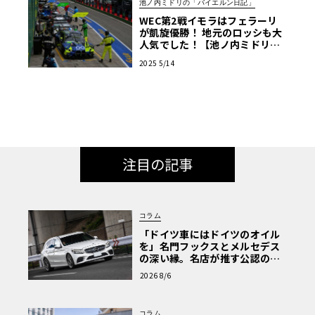
池ノ内ミドリの「バイエルン日記」
WEC第2戦イモラはフェラーリ
が凱旋優勝！ 地元のロッシも大
人気でした！【池ノ内ミドリの
ジャーマン日記】
2025 5/14
注目の記事
コラム
「ドイツ車にはドイツのオイル
を」名門フックスとメルセデス
の深い縁。名店が推す公認の安
心と、Cクラスで味わうシルキー
2026 8/6
な走り〈PR〉
コラム