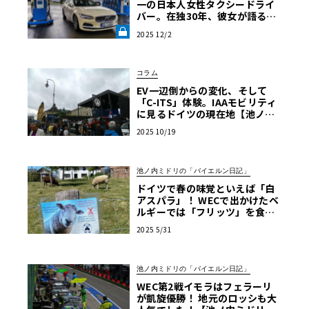
一の日本人女性タクシードライ
バー。在独30年、彼女が語る現
地の交通事情《LE VOLANT LA
2025 12/2
B》
コラム
EV一辺倒からの変化、そして
「C-ITS」体験。IAAモビリティ
に見るドイツの現在地【池ノ内
ミドリのジャーマン日記】
2025 10/19
池ノ内ミドリの「バイエルン日記」
ドイツで春の味覚といえば「白
アスパラ」！ WECで出かけたベ
ルギーでは「フリッツ」を食べ
るのがマストです【池ノ内ミド
2025 5/31
リのジャーマン日記】
池ノ内ミドリの「バイエルン日記」
WEC第2戦イモラはフェラーリ
が凱旋優勝！ 地元のロッシも大