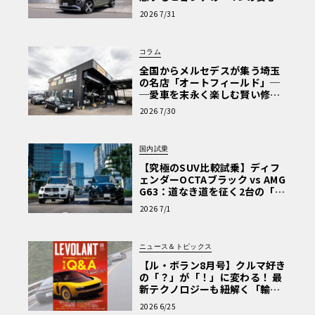
【第1回・ヒョンデ6つの疑問：
2026 7/31
Why? Hyundai?】〈PR〉
コラム
全国からメルセデスが集う埼玉
の名店「オートフィールド」─
─愛車を末永く楽しむ賢い修理
術と、プロがフックス製オイル
2026 7/30
を選ぶ理由〈PR〉
国内試乗
【究極のSUV比較試乗】ディフ
ェンダーOCTAブラック vs AMG
G63：道なき道を征く2台の「対
極的アプローチ」
2026 7/1
ニュース＆トピックス
【ル・ボラン8月号】クルマ好き
の「？」が「！」に変わる！ 最
新テクノロジーも紐解く「輸入
車Q&A」
2026 6/25