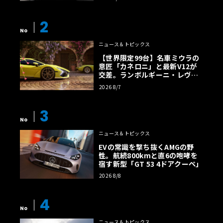
2
No
ニュース＆トピックス
【世界限定99台】名車ミウラの
意匠「カネロニ」と最新V12が
交差。ランボルギーニ・レヴエ
ルトに60周年記念車が登場
2026 8/7
3
No
ニュース＆トピックス
EVの常識を撃ち抜くAMGの野
性。航続800kmと直6の咆哮を
宿す新型「GT 53 4ドアクーペ」
2026 8/8
4
No
ニュース＆トピックス