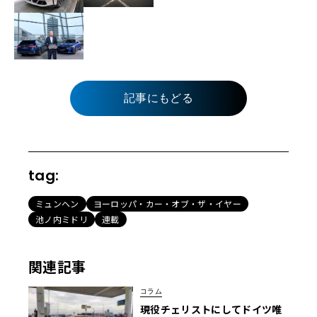
記事にもどる
tag:
ミュンヘン
ヨーロッパ・カー・オブ・ザ・イヤー
池ノ内ミドリ
連載
関連記事
コラム
現役チェリストにしてドイツ唯