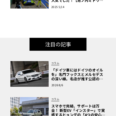
人気でした！【池ノ内ミドリの
ジャーマン日記】
2025 5/14
注目の記事
コラム
「ドイツ車にはドイツのオイル
を」名門フックスとメルセデス
の深い縁。名店が推す公認の安
心と、Cクラスで味わうシルキー
2026 8/6
な走り〈PR〉
コラム
スマホで完結、サポートは万
全！ 新型EV「インスター」で実
感するヒョンデの「4つの安心」