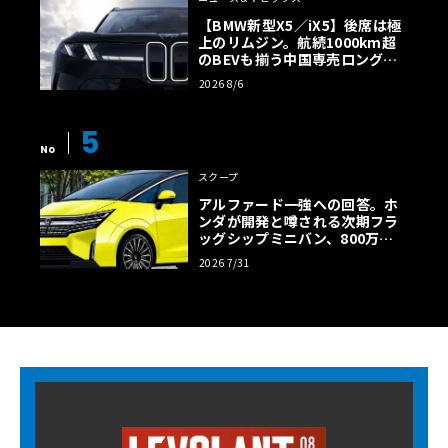
【BMW新型X5／iX5】後席は極
上のリムジン。航続1000km超
のBEVも揃う中国専売ロング仕
様の全貌
2026 8/6
5
No
スクープ
アルファード一強への回答。ホ
ンダが開発と噂される次期フラ
ッグシップミニバン、800万円
超の勝算【予想CG】
2026 7/31