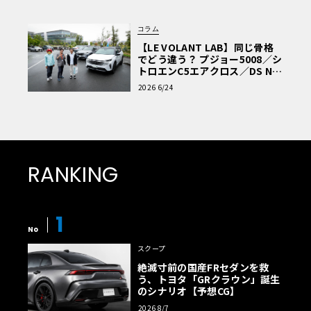
コラム
【LE VOLANT LAB】同じ骨格
でどう違う？ プジョー5008／シ
トロエンC5エアクロス／DS Nº4
読者一気乗りレポート
2026 6/24
RANKING
1
No
スクープ
絶滅寸前の国産FRセダンを救
う、トヨタ「GRクラウン」誕生
のシナリオ【予想CG】
2026 8/7