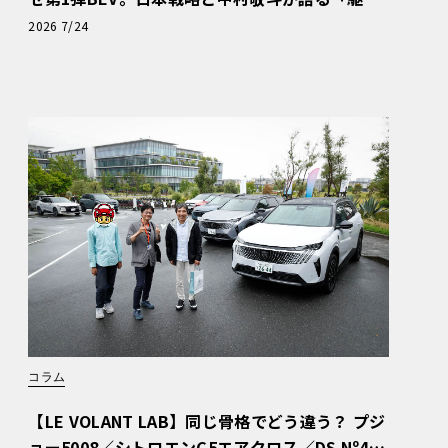
ぬける歓び」
2026 7/24
コラム
【LE VOLANT LAB】同じ骨格でどう違う？ プジ
ョー5008／シトロエンC5エアクロス／DS Nº4