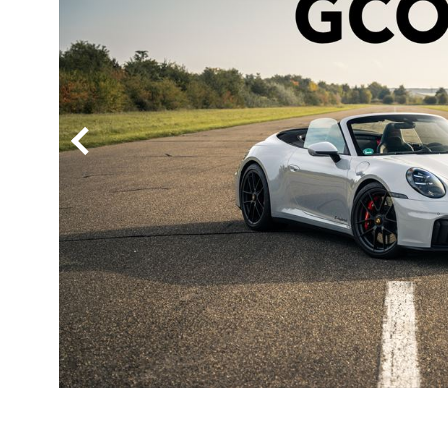
BYD
その
国産車
レクサ
ホンダ
三菱
光岡
その