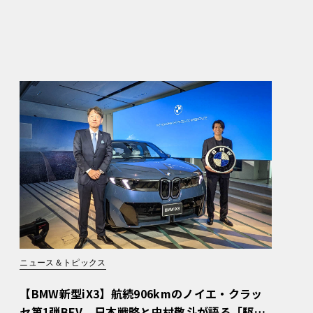
ニュース＆トピックス
【BMW新型iX3】航続906kmのノイエ・クラッ
セ第1弾BEV。日本戦略と中村敬斗が語る「駆け