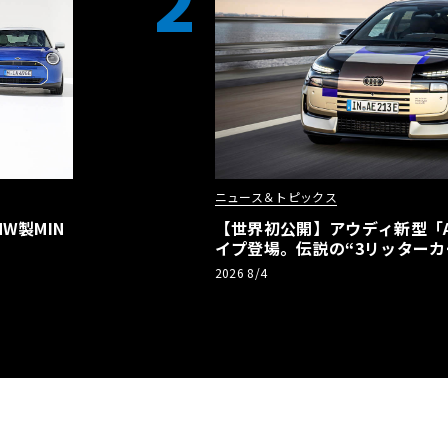
2
ニュース＆トピックス
W製MIN
【世界初公開】アウディ新型「A2
イプ登場。伝説の“3リッターカ
リーBEVとして復活【画像38枚
2026 8/4