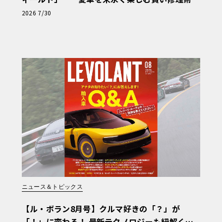
と、プロがフックス製オイルを選ぶ理由〈PR〉
2026 7/30
ニュース＆トピックス
【ル・ボラン8月号】クルマ好きの「？」が
「！」に変わる！ 最新テクノロジーも紐解く