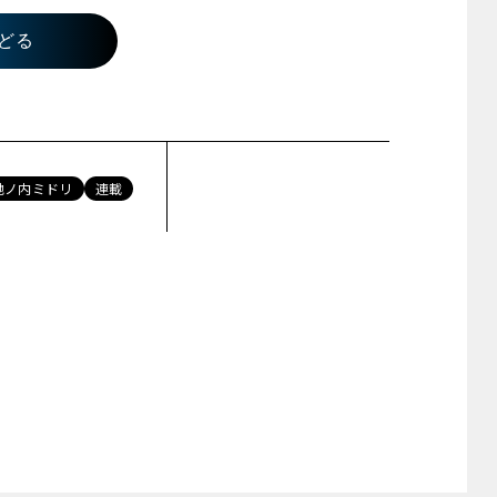
どる
池ノ内ミドリ
連載