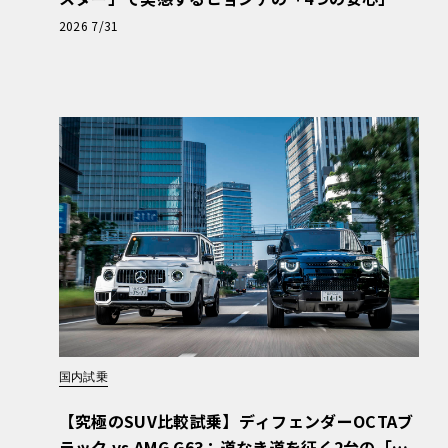
【第1回・ヒョンデ6つの疑問：Why? Hyunda
2026 7/31
i?】〈PR〉
国内試乗
【究極のSUV比較試乗】ディフェンダーOCTAブ
ラック vs AMG G63：道なき道を征く2台の「対