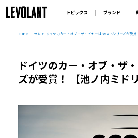
トピックス
ブランド
輸入車
アウデ
ニュース
TOP
コラム
ドイツのカー・オブ・ザ・イヤーはBMW 5シリーズが受賞
スクープ
メルセ
試乗
アルピ
コラム
ドイツのカー・オブ・ザ・
プジョ
アルフ
ズが受賞！ 【池ノ内ミド
ランボ
ベント
ランド
MINI
ボルボ
ジープ