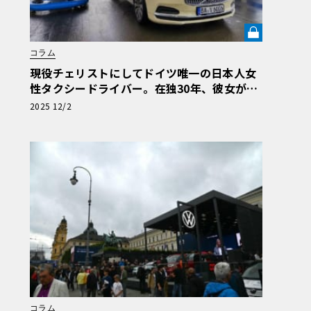
コラム
現役チェリストにしてドイツ唯一の日本人女
性タクシードライバー。在独30年、彼女が語
る現地の交通事情《LE VOLANT LAB》
2025 12/2
コラム