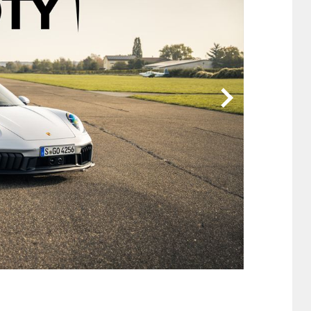
他
ス
トヨタ
日産
スバル
マツダ
ダイハツ
スズキ
他