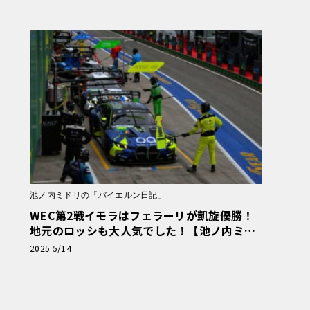
ーマン日記】
池ノ内ミドリの「バイエルン日記」
WEC第2戦イモラはフェラーリが凱旋優勝！
地元のロッシも大人気でした！【池ノ内ミド
リのジャーマン日記】
2025 5/14