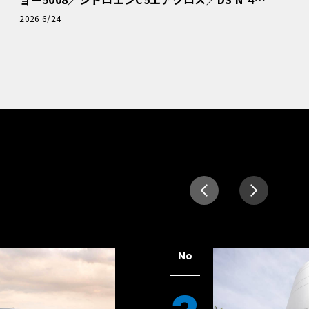
読者一気乗りレポート
2026 6/24
No