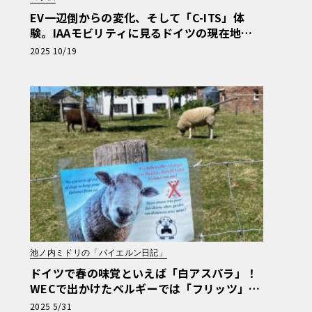
EV一辺倒からの変化、そして「C-ITS」体
験。IAAモビリティに見るドイツの現在地
【池ノ内ミドリのジャーマン日記】
2025 10/19
池ノ内ミドリの「バイエルン日記」
ドイツで春の味覚といえば「白アスパラ」！
WECで出かけたベルギーでは「フリッツ」を
食べるのがマストです【池ノ内ミドリのジャ
2025 5/31