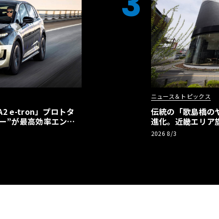
3
ニュース＆トピックス
 e-tron」プロトタ
伝統の「歌島橋の
ー”が最高効率エント
進化。近畿エリア
】
ーアル
2026 8/3