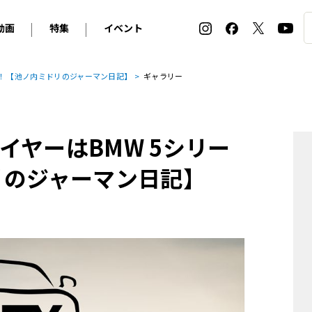
動画
特集
イベント
ィ
BMW
アルピナ
オリジナル動画
2026 サマータイヤ＆ホイール バイヤーズガイド
ル・ボラン カーズ・ミート2026横浜
！ 【池ノ内ミドリのジャーマン日記】
ギャラリー
2025-2026 冬 スタッドレス＆ウインタータイヤ バイヤ
SNOW EXPERIENCE in TOGAKUSHI SKI FIE
デス・ベンツ
ポルシェ
フォルクスワーゲン
ホイールカタログ2025-2026冬
EV:LIFE FUTAKO TAMAGAWA 2026
ーヌ
シトロエン
DSオートモビル
ホイールカタログ
EV:LIFE KOBE 2025
イヤーはBMW 5シリー
ー
ルノー
アバルト
タイヤ特集
ル・ボラン カーズ・ミート2025横浜
ァ・ロメオ
フェラーリ
フィアット
リのジャーマン日記】
ルギーニ
マセラティ
アストン・マーティン
レー
ケータハム
ジャガー
ローバー
ロータス
マクラーレン
モーガン
ロールス・ロイス
キャデラック
シボレー
テスラ
ヒョンデ