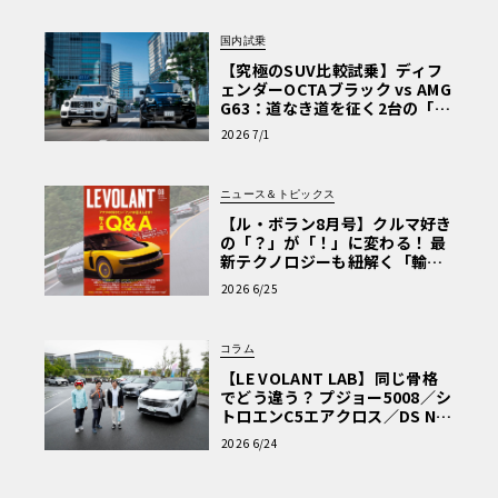
国内試乗
【究極のSUV比較試乗】ディフ
ェンダーOCTAブラック vs AMG
G63：道なき道を征く2台の「対
極的アプローチ」
2026 7/1
ニュース＆トピックス
【ル・ボラン8月号】クルマ好き
の「？」が「！」に変わる！ 最
新テクノロジーも紐解く「輸入
車Q&A」
2026 6/25
コラム
【LE VOLANT LAB】同じ骨格
でどう違う？ プジョー5008／シ
トロエンC5エアクロス／DS Nº4
読者一気乗りレポート
2026 6/24