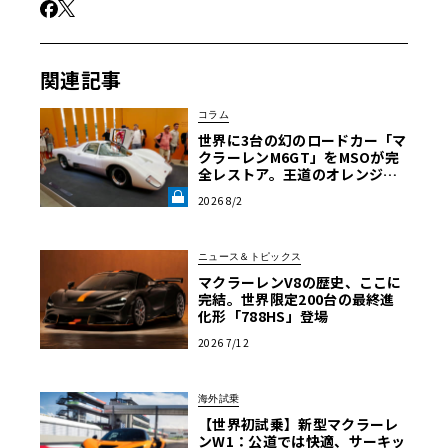
関連記事
コラム
世界に3台の幻のロードカー「マ
クラーレンM6GT」をMSOが完
全レストア。王道のオレンジで
はなく“白”を纏って蘇った真意
2026 8/2
【グッドウッドFoS 2026】《LE
VOLANT LAB》
ニュース＆トピックス
マクラーレンV8の歴史、ここに
完結。世界限定200台の最終進
化形「788HS」登場
2026 7/12
海外試乗
【世界初試乗】新型マクラーレ
ンW1：公道では快適、サーキッ