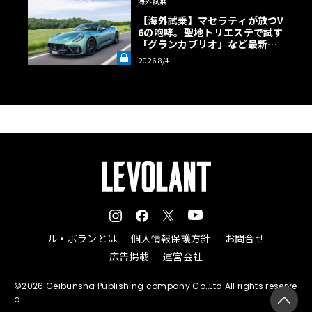
海外試乗
【海外試乗】マセラティが放つV
6の咆哮。聖地トリエステで試す
「グランカブリオ」など最新ト
ロフェオ3台の官能評価《LE VO
2026 8/4
LANT LAB》
ル・ボランとは
個人情報保護方針
お問合せ
広告掲載
運営会社
©2026 Geibunsha Publishing company Co.,Ltd All rights reserve
d.