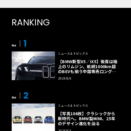
RANKING
1
No
ニュース＆トピックス
【BMW新型X5／iX5】後席は極
上のリムジン。航続1000km超
のBEVも揃う中国専売ロング仕
様の全貌
2026 8/6
2
No
ニュース＆トピックス
【写真106枚】クラシックから
新時代へ。BMW製MINI、25年
のデザイン進化を辿る
2026 8/3