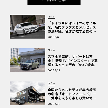
コラム
「ドイツ車にはドイツのオイル
を」名門フックスとメルセデス
の深い縁。名店が推す公認の安
心と、Cクラスで味わうシルキー
2026 8/6
な走り〈PR〉
コラム
スマホで完結、サポートは万
全！ 新型EV「インスター」で実
感するヒョンデの「4つの安心」
【第1回・ヒョンデ6つの疑問：
2026 7/31
Why? Hyundai?】〈PR〉
コラム
全国からメルセデスが集う埼玉
の名店「オートフィールド」─
─愛車を末永く楽しむ賢い修理
術と、プロがフックス製オイル
2026 7/30
を選ぶ理由〈PR〉