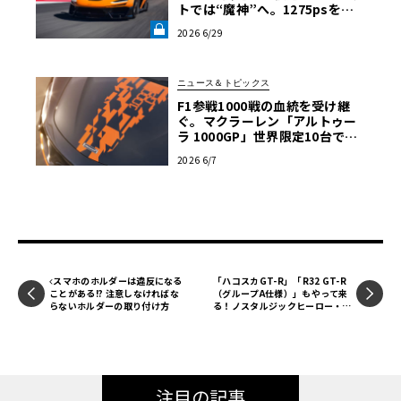
トでは“魔神”へ。1275psを後
輪で操るハイパーカーの限界域
2026 6/29
《LE VOLANT LAB》
ニュース＆トピックス
F1参戦1000戦の血統を受け継
ぐ。マクラーレン「アルトゥー
ラ 1000GP」世界限定10台で発
表
2026 6/7
スマホのホルダーは違反になる
「ハコスカGT-R」「R32 GT-R
ことがある!? 注意しなければな
（グループA仕様）」もやって来
らないホルダーの取り付け方
る！ノスタルジックヒーロー・ブ
ース出展情報【ル・ボラン カー
ズミート2025横浜】
注目の記事