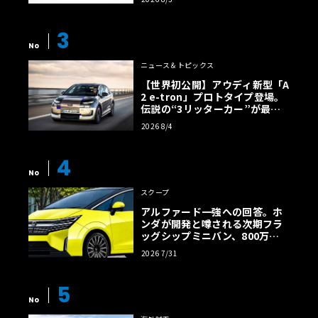
3
No
ニュース＆トピックス
【世界初公開】アウディ新型「A
2 e-tron」プロトタイプ登場。
伝説の“3リッターカー”が最高
効率エントリーBEVとして復活
2026 8/4
【画像38枚】
4
No
スクープ
アルファード一強への回答。ホ
ンダが開発と噂される次期フラ
ッグシップミニバン、800万円
超の勝算【予想CG】
2026 7/31
5
No