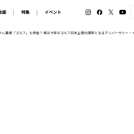
動画
特集
イベント
ィ
BMW
アルピナ
オリジナル動画
2026 サマータイヤ＆ホイール バイヤーズガイド
ル・ボラン カーズ・ミート2026横浜
ントに最新「ゴルフ」も参加？ 実は今年はゴルフ日本上陸50周年となるアニバーサリー・
2025-2026 冬 スタッドレス＆ウインタータイヤ バイヤ
SNOW EXPERIENCE in TOGAKUSHI SKI FIE
デス・ベンツ
ポルシェ
フォルクスワーゲン
ホイールカタログ2025-2026冬
EV:LIFE FUTAKO TAMAGAWA 2026
ーヌ
シトロエン
DSオートモビル
ホイールカタログ
EV:LIFE KOBE 2025
ー
ルノー
アバルト
タイヤ特集
ル・ボラン カーズ・ミート2025横浜
ァ・ロメオ
フェラーリ
フィアット
ルギーニ
マセラティ
アストン・マーティン
レー
ケータハム
ジャガー
ローバー
ロータス
マクラーレン
モーガン
ロールス・ロイス
キャデラック
シボレー
テスラ
ヒョンデ