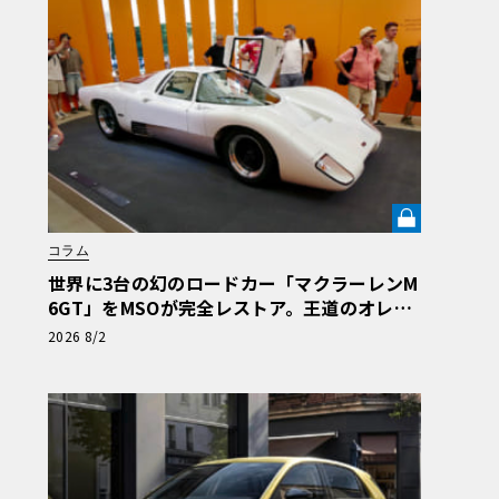
コラム
世界に3台の幻のロードカー「マクラーレンM
6GT」をMSOが完全レストア。王道のオレン
ジではなく“白”を纏って蘇った真意【グッド
2026 8/2
ウッドFoS 2026】《LE VOLANT LAB》