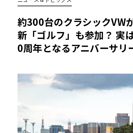
BYD
その
約300台のクラシックV
新「ゴルフ」も参加？ 実
国産車
レクサ
ホンダ
0周年となるアニバーサリ
三菱
光岡
その