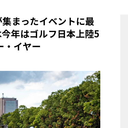
他
Wが集まったイベントに最
は今年はゴルフ日本上陸5
ス
トヨタ
日産
スバル
マツダ
ー・イヤー
ダイハツ
スズキ
他