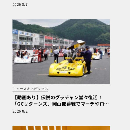
リー2026」体験記
2026 8/7
ニュース＆トピックス
【動画あり】伝説のグラチャン堂々復活！
「GCリターンズ」岡山開幕戦でマーチやロー
ラなど往年の名車が激突
2026 8/2