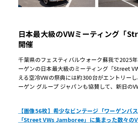
日本最大級のVWミーティング「Stree
開催
千葉県のフェスティバルウォーク蘇我で2025
ーゲンの日本最大級のミーティング「Street VW
える空冷VWの祭典には約300台がエントリー
ーゲン グループ ジャパンも協賛して、新旧の
【画像56枚】希少なビンテージ「ワーゲンバ
「Street VWs Jamboree」に集まった数々