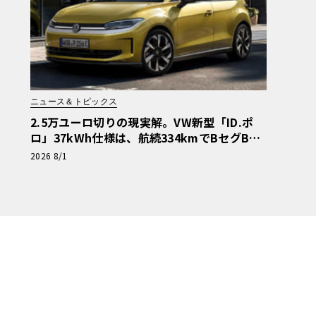
ニュース＆トピックス
2.5万ユーロ切りの現実解。VW新型「ID.ポ
ロ」37kWh仕様は、航続334kmでBセグBEV
の指標となるか
2026 8/1