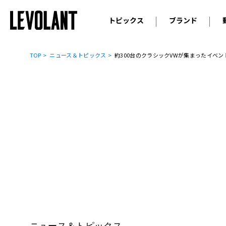
トピックス
ブランド
輸入車
アウデ
ニュース
TOP
ニュース＆トピックス
約300台のクラシックVWが集まったイベ
スクープ
メルセ
試乗
アルピ
コラム
プジョ
アルフ
ランボ
ベント
ランド
MINI
ボルボ
ジープ
ニュース＆トピックス