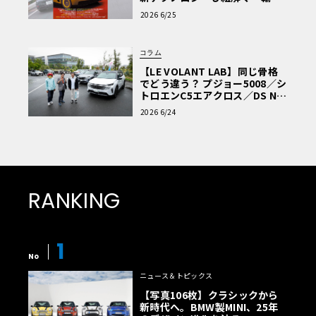
車Q&A」
2026 6/25
コラム
【LE VOLANT LAB】同じ骨格
でどう違う？ プジョー5008／シ
トロエンC5エアクロス／DS Nº4
読者一気乗りレポート
2026 6/24
RANKING
1
No
ニュース＆トピックス
【写真106枚】クラシックから
新時代へ。BMW製MINI、25年