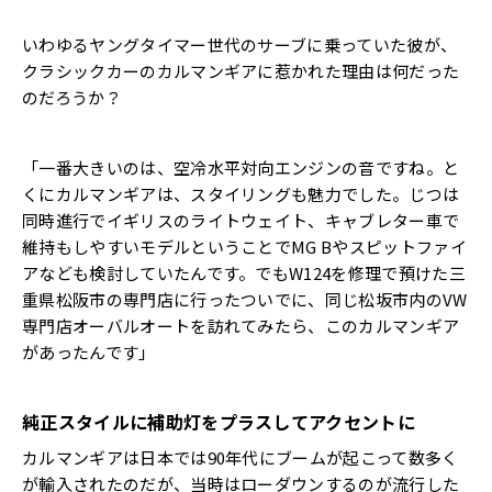
いわゆるヤングタイマー世代のサーブに乗っていた彼が、
クラシックカーのカルマンギアに惹かれた理由は何だった
のだろうか？
「一番大きいのは、空冷水平対向エンジンの音ですね。と
くにカルマンギアは、スタイリングも魅力でした。じつは
同時進行でイギリスのライトウェイト、キャブレター車で
維持もしやすいモデルということでMG Bやスピットファイ
アなども検討していたんです。でもW124を修理で預けた三
重県松阪市の専門店に行ったついでに、同じ松坂市内のVW
専門店オーバルオートを訪れてみたら、このカルマンギア
があったんです」
純正スタイルに補助灯をプラスしてアクセントに
カルマンギアは日本では90年代にブームが起こって数多く
が輸入されたのだが、当時はローダウンするのが流行した