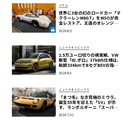
コラム
世界に3台の幻のロードカー「マ
クラーレンM6GT」をMSOが完
全レストア。王道のオレンジで
はなく“白”を纏って蘇った真意
2026 8/2
【グッドウッドFoS 2026】《LE
VOLANT LAB》
ニュース＆トピックス
2.5万ユーロ切りの現実解。VW
新型「ID.ポロ」37kWh仕様は、
航続334kmでBセグBEVの指標
となるか
2026 8/1
ニュース＆トピックス
「まつ毛」なき究極のミウラ。
誕生55年を迎えた「SV」が示
す、ランボルギーニ「スーパ
ー・ヴェローチェ」の哲学
2026 7/31