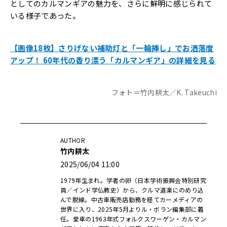
としてのカルマンギアの魅力を、さらに鮮明に感じられて
いる様子であった。
【画像18枚】さりげない補助灯と「一輪挿し」でお洒落度
アップ！ 60年代の香り漂う「カルマンギア」の詳細を見る
フォト＝竹内耕太／K. Takeuchi
AUTHOR
竹内耕太
2025/06/04 11:00
1979年生まれ。学者の卵（日本学術振興会特別研究
員／インド学仏教史）から、クルマ道楽にのめり込
んで脱線。中古車販売店勤務を経てカーメディアの
世界に入り、2025年5月よりル・ボラン編集部に着
任。愛車の1963年式フォルクスワーゲン・カルマン