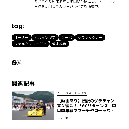
ギアとともに東京から小田原へ移住し、リモートワ
ークを活用してガレージライフを満喫中。
tag:
オーナー
カルマンギア
クーペ
クラシックカー
フォルクスワーゲン
愛車群像
関連記事
ニュース＆トピックス
【動画あり】伝説のグラチャン
堂々復活！「GCリターンズ」岡
山開幕戦でマーチやローラなど
往年の名車が激突
2026 8/2