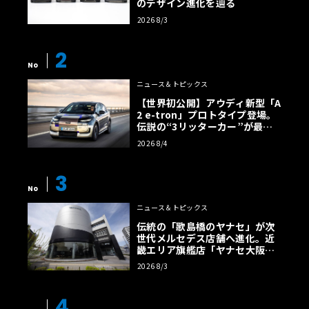
のデザイン進化を辿る
2026 8/3
2
No
ニュース＆トピックス
【世界初公開】アウディ新型「A
2 e-tron」プロトタイプ登場。
伝説の“3リッターカー”が最高
効率エントリーBEVとして復活
2026 8/4
【画像38枚】
3
No
ニュース＆トピックス
伝統の「歌島橋のヤナセ」が次
世代メルセデス店舗へ進化。近
畿エリア旗艦店「ヤナセ大阪支
店」がリニューアル
2026 8/3
4