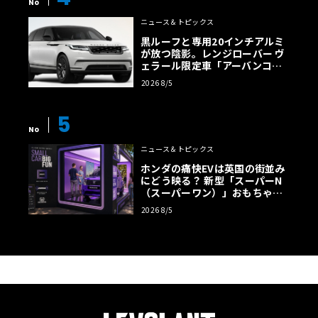
No
ニュース＆トピックス
黒ルーフと専用20インチアルミ
が放つ陰影。レンジローバー ヴ
ェラール限定車「アーバンコン
トラスト・エディション」登場
2026 8/5
5
No
ニュース＆トピックス
ホンダの痛快EVは英国の街並み
にどう映る？ 新型「スーパーN
（スーパーワン）」おもちゃ箱
ツアーの全貌
2026 8/5