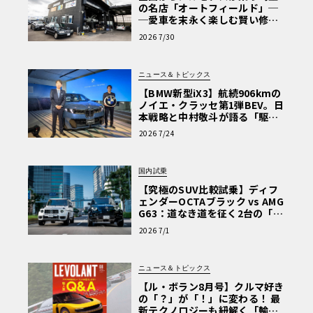
の名店「オートフィールド」─
─愛車を末永く楽しむ賢い修理
術と、プロがフックス製オイル
2026 7/30
を選ぶ理由〈PR〉
ニュース＆トピックス
【BMW新型iX3】航続906kmの
ノイエ・クラッセ第1弾BEV。日
本戦略と中村敬斗が語る「駆け
ぬける歓び」
2026 7/24
国内試乗
【究極のSUV比較試乗】ディフ
ェンダーOCTAブラック vs AMG
G63：道なき道を征く2台の「対
極的アプローチ」
2026 7/1
ニュース＆トピックス
【ル・ボラン8月号】クルマ好き
の「？」が「！」に変わる！ 最
新テクノロジーも紐解く「輸入