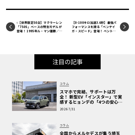
【世界限定50台】マクラーレン
【0-100キロ加速3.6秒】最強パ
「750S」ベースの特別モデルが
フォーマンスを誇る「ベンテイ
登場！ 1995年ル・マン優勝／ト
ガ・スピード」登場！ ベントレ
リプルクラウン30周年を記念し
ーがラグジュアリーSUVの頂点
て
を極めた!?
注目の記事
コラム
スマホで完結、サポートは万
全！ 新型EV「インスター」で実
感するヒョンデの「4つの安心」
【第1回・ヒョンデ6つの疑問：
2026 7/31
Why? Hyundai?】〈PR〉
コラム
全国からメルセデスが集う埼玉