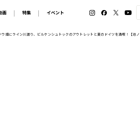
動画
特集
イベント
ィ
BMW
アルピナ
オリジナル動画
2026 サマータイヤ＆ホイール バイヤーズガイド
ル・ボラン カーズ・ミート2026横浜
ドウ畑にライン川渡り、ビルケンシュトックのアウトレットと夏のドイツを満喫！【池ノ
2025-2026 冬 スタッドレス＆ウインタータイヤ バイヤ
SNOW EXPERIENCE in TOGAKUSHI SKI FIE
デス・ベンツ
ポルシェ
フォルクスワーゲン
ホイールカタログ2025-2026冬
EV:LIFE FUTAKO TAMAGAWA 2026
ーヌ
シトロエン
DSオートモビル
ホイールカタログ
EV:LIFE KOBE 2025
ー
ルノー
アバルト
タイヤ特集
ル・ボラン カーズ・ミート2025横浜
ァ・ロメオ
フェラーリ
フィアット
ルギーニ
マセラティ
アストン・マーティン
レー
ケータハム
ジャガー
ローバー
ロータス
マクラーレン
モーガン
ロールス・ロイス
キャデラック
シボレー
テスラ
ヒョンデ