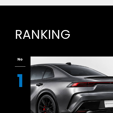
さて、このまま自宅へ戻ろうかと思いましたが
もあり、息とは少し違うルートで帰ることにし
まには違う景色も観てみたいものですね。
RANKING
ライン川の渡し舟を初体験
宿泊していたホテルからあまり遠くないことも
シュトックのアウトレットへ立ち寄りました。
No
側にあるビルケンシュトックへ行くには川を渡
でも橋が架かっているワケではありませんので
1
前に他の国や地域で渡し舟に乗った経験はある
ドキ。