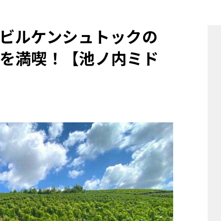
他
ビルケンシュトックの
を満喫！【池ノ内ミド
ス
トヨタ
日産
スバル
マツダ
ダイハツ
スズキ
他