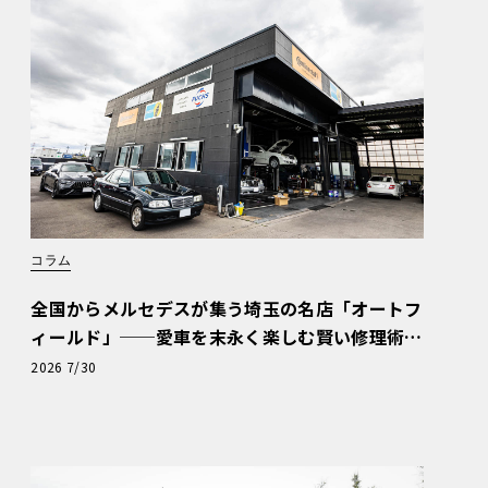
コラム
全国からメルセデスが集う埼玉の名店「オートフ
ィールド」──愛車を末永く楽しむ賢い修理術
と、プロがフックス製オイルを選ぶ理由〈PR〉
2026 7/30