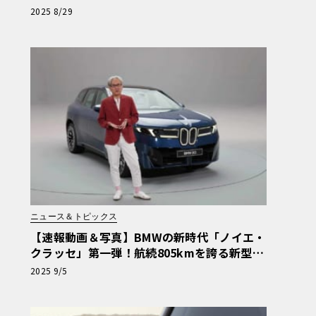
夢”。 ニュル、AMG本社、ポルシェ博物館…
2025 8/29
ドイツ自動車「聖地巡礼」の旅【PR】
ニュース＆トピックス
【速報動画＆写真】BMWの新時代「ノイエ・
クラッセ」第一弾！航続805kmを誇る新型
「iX3」、世界初公開
2025 9/5