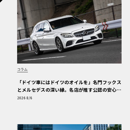
コラム
「ドイツ車にはドイツのオイルを」名門フックス
とメルセデスの深い縁。名店が推す公認の安心
と、Cクラスで味わうシルキーな走り〈PR〉
2026 8/6
アールヴァイラーの旧市街 とても可愛らしく、まるで絵本
取材先から22時位にホテルに戻りましたが、
だ夕方のような明るさです。帰り道にはキレイ