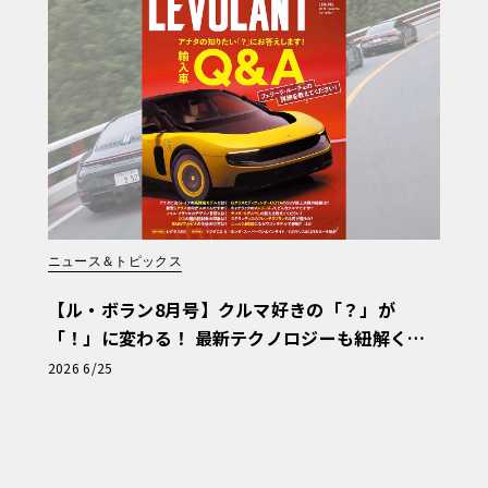
日の悪天候がウソのようです。宿泊してい
ルで、モーゼルワインの産地です。私の住
ップの畑が広がりますが、ブドウ畑は見掛
倒されました。
をお散歩しましたが、クルマで走れること
ホテル近辺のブドウ畑の山間を気持ちよく
っかくなのでワイン畑を降りて麓のアール
ニュース＆トピックス
2021年に大洪水の被害に遭い、数多くの
、いまも復旧復興作業の途中のところもあ
【ル・ボラン8月号】クルマ好きの「？」が
「！」に変わる！ 最新テクノロジーも紐解く
を示す印もいくつか見掛けました。また、
「輸入車Q&A」
2026 6/25
アでレストアをされている作業場を幾つも