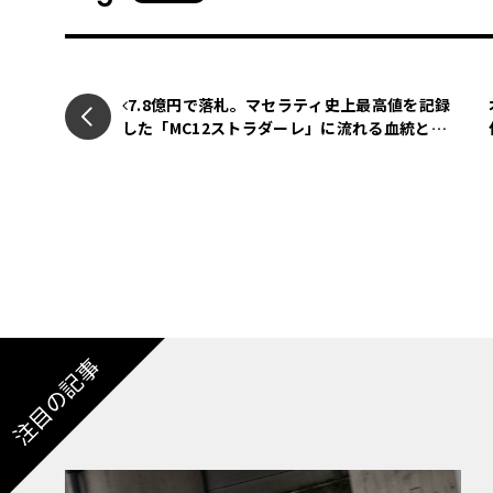
フェル地方とはニュルブルクリンクやスパ・フ
い地方で、クルマがないと移動が難しい田舎と
きはまさに猛暑の後の大雨の日に当たり、アウ
ほとんど何も見えません。一旦、大雨が収まる
7.8億円で落札。マセラティ史上最高値を記録
した「MC12ストラダーレ」に流れる血統と希
限ってサービスエリアがない区間で困りました
少性に迫る
ようにまた晴れて、そしてまた大雨に……とい
見越して予定よりも3時間早く家を出たのです
着！ ゆっくりしている間はなく荷物だけ置い
注目の記事