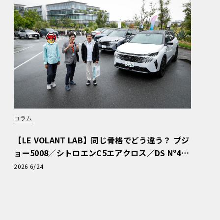
コラム
【LE VOLANT LAB】同じ骨格でどう違う？ プジ
ョー5008／シトロエンC5エアクロス／DS Nº4
読者一気乗りレポート
2026 6/24