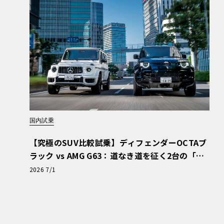
天気になる気配。
取材翌日はとても清々しい朝を迎えました。前
たのは青々としたブドウ畑の真ん中にあるホテ
む南ドイツのミュンヘン近郊ではビール用のホ
けませんので、その青々とした美しい風景に圧
チェックアウトをしてから少しブドウ畑の周り
も分かり、久々にオープンカーの屋根を開けて
のんびりとドライブしてみました。そして、せ
国内試乗
ヴァイラーの町へも立ち寄りました。この辺りは
方が亡くなった上、家屋の被害も相当なもので
【究極のSUV比較試乗】ディフェンダーOCTAブ
ラック vs AMG G63：道なき道を征く2台の「対
るそうです。町中を歩いていて、その際の水位
極的アプローチ」
2026 7/1
水没した歴史的な家屋を若い方達がボランティ
目にしました。