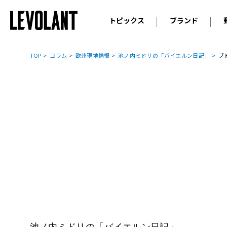
トピックス
ブランド
輸入車
アウデ
ニュース
TOP
コラム
欧州現地情報
池ノ内ミドリの「バイエルン日記」
ブ
スクープ
メルセ
試乗
アルピ
コラム
プジョ
アルフ
ランボ
ベント
ランド
MINI
ボルボ
ジープ
池ノ内ミドリの「バイエルン日記」