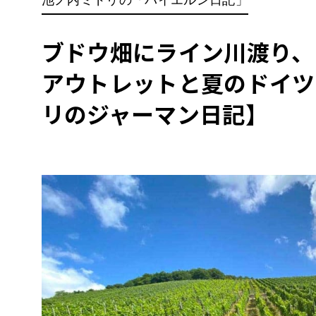
BYD
その
ブドウ畑にライン川渡り、
アウトレットと夏のドイツ
国産車
レクサ
ホンダ
リのジャーマン日記】
三菱
光岡
その