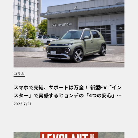
コラム
スマホで完結、サポートは万全！ 新型EV「イン
スター」で実感するヒョンデの「4つの安心」
【第1回・ヒョンデ6つの疑問：Why? Hyunda
2026 7/31
の中の世界が広がっています
i?】〈PR〉
真夏のドイツは日没が遅く、この時間でもま
な夕焼けが見えましたので、翌日は良いお