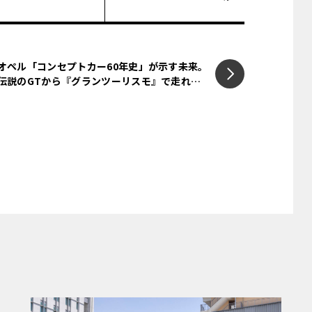
ランコルシャンサーキットにも近い森の多
いうこともあり、愛車で向かいました。行
トバーンを走っている際に視界が真っ白で
まで休憩したいと願うものの、そんな時に
オペル「コンセプトカー60年史」が示す未来。
伝説のGTから『グランツーリスモ』で走れる
。その大雨の雨雲の区間を抜けるとウソの
最新EVまで
う繰り返しでぐったり。天候が悪いことを
が、渋滞等で7時間程か掛かってホテルに到
てすぐに取材先へ。