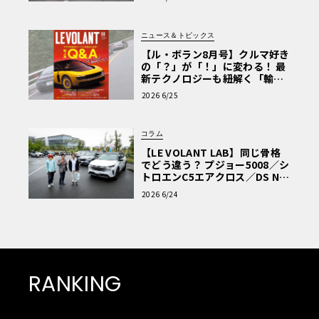
ニュース＆トピックス
【ル・ボラン8月号】クルマ好き
の「？」が「！」に変わる！ 最
新テクノロジーも紐解く「輸入
車Q&A」
2026 6/25
コラム
【LE VOLANT LAB】同じ骨格
でどう違う？ プジョー5008／シ
トロエンC5エアクロス／DS Nº4
読者一気乗りレポート
2026 6/24
くわえて、アウトドアやペット、ゴルフなど、モビリティ
RANKING
を通じたライフスタイル提案なども積極的に行うことによ
り、回を重ねるごとに自動車ファンのみならず、軽井沢を