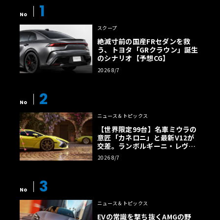
訪れる家族連れやなど多くの来場者で賑わっているとい
1
No
う。
スクープ
絶滅寸前の国産FRセダンを救
スーパーカー展示に本格オークション、新たな魅力が
う、トヨタ「GRクラウン」誕生
続々
のシナリオ【予想CG】
2026 8/7
とはいえ、まだ成長過程にあるイベントということで毎回
のように新機軸が盛り込まれ、それがまた新たなファンを
2
喚起しているとのことである。
No
ニュース＆トピックス
【世界限定99台】名車ミウラの
今年は、まず初日の土曜日に現代のスーパーカーをオーナ
意匠「カネロニ」と最新V12が
ー諸氏の協力のもと初めて展示。2日目の日曜午後には「B
交差。ランボルギーニ・レヴエ
Hオークション」社とのコラボ企画として、「トヨタ・ミ
ルトに60周年記念車が登場
2026 8/7
ニエース」や「日産スカイラインGT-R（R32）」、あるい
はオートモビリア（自動車周辺グッズ）などを競り合う、
3
本格的なオークションも併催されることになった。
No
ニュース＆トピックス
EVの常識を撃ち抜くAMGの野