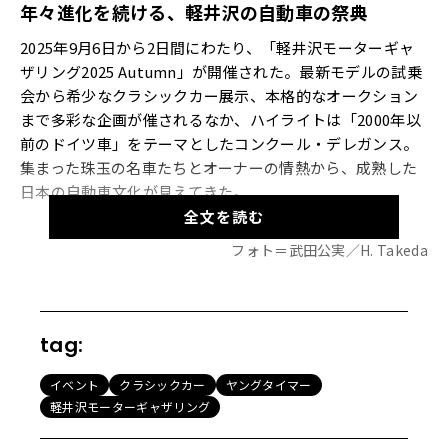
年々進化を続ける、軽井沢の自動車の祭典
2025年9月6日から2日間にわたり、「軽井沢モーターギャ
ザリング2025 Autumn」が開催された。最新モデルの試乗
会から希少なクラシックカー展示、本格的なオークション
まで多彩な企画が催されるなか、ハイライトは「2000年以
前のドイツ車」をテーマとしたコンクール・デレガンス。
集まった珠玉の名車たちとオーナーの情熱から、成熟した
日本の自動車文化が見えてきた。
全文を読む
フォト＝武田公実／H. Takeda
【画像74枚】晩夏の軽井沢に新旧の名車が集結！「軽井沢
モーターギャザリング」の熱気をギャラリーで一気に見る
最新
tag:
EV
からディフェンダーまで、国内外の注目モデル
が集結
イベント
クラシックカー
ヤングタイマー
わが国を代表する高級避暑地、長野・軽井沢には日本国内
軽井沢モーターギャザリング
のみならず、今や世界各国から観光客や別荘族が集結して
いるが、ここ数年は自動車愛好家にとっても注目を集める