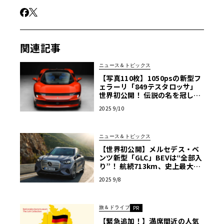
場所となっているようだ。
JR軽井沢駅前に拡がる巨大ショッピングモール「軽井沢プ
関連記事
リンスショッピングプラザ（PSP）ガーデンモール 芝生の
ひろば」を舞台として、さる2025年9月6（土）～7日
ニュース＆トピックス
【写真110枚】1050psの新型フ
（日）、大規模な自動車イベント集合体「軽井沢モーター
ェラーリ「849テスタロッサ」
ギャザリング2025 Autumn」が開催された。
世界初公開！ 伝説の名を冠した
新フラッグシップ
2025 9/10
ニュース＆トピックス
【世界初公開】メルセデス・ベ
ンツ新型「GLC」BEVは“全部入
り”！ 航続713km、史上最大ス
クリーンなど注目スペック詳解
2025 9/8
旅＆ドライブ
PR
【緊急追加！】満席間近の人気