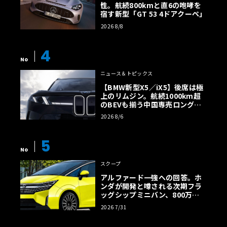
性。航続800kmと直6の咆哮を
宿す新型「GT 53 4ドアクーペ」
2026 8/8
4
No
ニュース＆トピックス
【BMW新型X5／iX5】後席は極
上のリムジン。航続1000km超
のBEVも揃う中国専売ロング仕
様の全貌
2026 8/6
5
No
スクープ
そして、2日間を通じたメイン企画として「コンクール・オ
アルファード一強への回答。ホ
ブ・エレガンス＠軽井沢 2025秋（Concours of Elegance
ンダが開発と噂される次期フラ
ッグシップミニバン、800万円
＠2025 AUTUMN）」と銘打ったコンクール・デレガンス
超の勝算【予想CG】
が、昨年の第1回に引き続いて日曜日に開催された。
2026 7/31