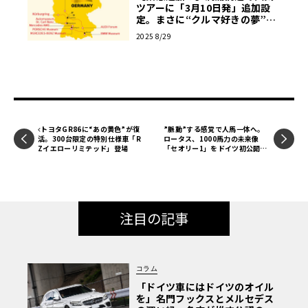
ツアーに「3月10日発」追加設
定。まさに“クルマ好きの夢”。
ニュル、AMG本社、ポルシェ博
2025 8/29
物館…ドイツ自動車「聖地巡
礼」の旅【PR】
この大型イベントは2022年10月に初めて開催され、以後は
原則として毎年春と秋に開催。国内外のメーカーやインポ
ーターが出品する各種の環境対応車両をはじめとする、新
トヨタGR86に“あの黄色”が復
”脈動”する感覚で人馬一体へ。
活。300台限定の特別仕様車「R
ロータス、1000馬力の未来像
型車両の展示および試乗会なども行われている。
Zイエローリミテッド」登場
「セオリー1」をドイツ初公開【I
AA 2025速報】
今回は、もはや常連となったジャガー・ランドローバーか
ら「ディフェンダー」と「レンジローバー」の2台が出展さ
注目の記事
れたほか、BMWの人気SUVモデルが2台。話題のサブコン
パクトBEV「インスター」をはじめとするヒョンデの最新B
EVも4台が勢ぞろいした。
コラム
「ドイツ車にはドイツのオイル
クルマだけではない、家族で楽しめるライフスタイル提
を」名門フックスとメルセデス