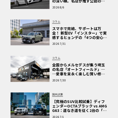
の深い縁。名店が推す公認の安
案
心と、Cクラスで味わうシルキー
2026 8/6
な走り〈PR〉
また、傘下で運営する超高級会員制サーキットクラブ「MA
GARIGAWA CLUB」名義で出展したコーンズ・モーターズ
コラム
は、日本では見られる機会の少ない「ポルシェ911リマイン
スマホで完結、サポートは万
ドbyシンガー DLS」を展示し、会場に詰めかけたファンを
全！ 新型EV「インスター」で実
狂喜させていた。
感するヒョンデの「4つの安心」
【第1回・ヒョンデ6つの疑問：
2026 7/31
Why? Hyundai?】〈PR〉
さらに、国内を代表するクラシックカー／コレクターズカ
ーのスペシャルショップ4店舗の素晴らしい商品車両たち
コラム
や、関東・甲信越一円の自動車愛好家たちが持ち込んだク
全国からメルセデスが集う埼玉
の名店「オートフィールド」─
ラシック／ヤングタイマークラシックカーたちも展示。
─愛車を末永く楽しむ賢い修理
術と、プロがフックス製オイル
2026 7/30
を選ぶ理由〈PR〉
そのラインナップは国産車や輸入車問わず、あるいは年代
もまちまちで、あたかも毎年2月にパシフィコ横浜にて開催
国内試乗
されるクラシックカー・ショー「ノスタルジック2デイズ」
【究極のSUV比較試乗】ディフ
ェンダーOCTAブラック vs AMG
の一部が晩夏の軽井沢で再現されたかのような、実に見ご
G63：道なき道を征く2台の「対
たえのある内容となっていた。
極的アプローチ」
2026 7/1